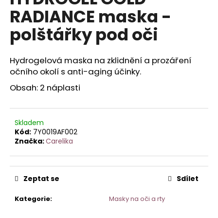
je
a
RADIANCE maska -
0,0
z
j
polštářky pod oči
5
í
hvězdiček.
t
Hydrogelová maska na zklidnění a prozáření
?
očního okolí s anti-aging účinky.
Obsah: 2 náplasti
HLEDAT
Skladem
Kód:
7Y0019AF002
Značka:
Carelika
D
o
p
Zeptat se
Sdílet
o
r
Kategorie
:
Masky na oči a rty
u