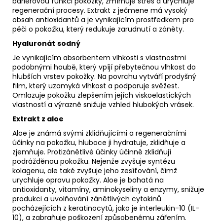
bariérovou funkci pokožky, zmírňuje stres a urychluje
regenerační procesy. Extrakt z ječmene má vysoký
obsah antioxidantů a je vynikajícím prostředkem pro
péči o pokožku, který redukuje zarudnutí a záněty.
Hyaluronát
sodný
Je vynikajícím absorbentem vlhkosti s vlastnostmi
podobnými houbě, který vpíjí přebytečnou vlhkost do
hlubších vrstev pokožky. Na povrchu vytváří prodyšný
film, který uzamyká vlhkost a podporuje svěžest.
Omlazuje pokožku zlepšením jejích viskoelastických
vlastností a výrazně snižuje vzhled hlubokých vrásek.
Extrakt z aloe
Aloe je známá svými zklidňujícími a regeneračními
účinky na pokožku, hluboce ji hydratuje, zklidňuje a
zjemňuje. Protizánětlivé účinky účinně zklidňují
podrážděnou pokožku. Nejenže zvyšuje syntézu
kolagenu, ale také zvyšuje jeho zesíťování, čímž
urychluje opravu pokožky. Aloe je bohatá na
antioxidanty, vitamíny, aminokyseliny a enzymy, snižuje
produkci a uvolňování zánětlivých cytokinů
pocházejících z keratinocytů, jako je interleukin-10 (IL-
10), a zabraňuje poškození způsobenému zářením.