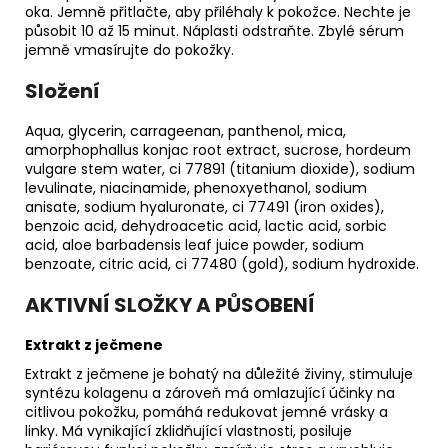
oka. Jemně přitlačte, aby přiléhaly k pokožce. Nechte je
působit 10 až 15 minut. Náplasti odstraňte. Zbylé sérum
jemně vmasírujte do pokožky.
Složení
Aqua, glycerin, carrageenan, panthenol, mica,
amorphophallus konjac root extract, sucrose, hordeum
vulgare stem water, ci 77891 (titanium dioxide), sodium
levulinate, niacinamide, phenoxyethanol, sodium
anisate, sodium hyaluronate, ci 77491 (iron oxides),
benzoic acid, dehydroacetic acid, lactic acid, sorbic
acid, aloe barbadensis leaf juice powder, sodium
benzoate, citric acid, ci 77480 (gold), sodium hydroxide.
AKTIVNÍ SLOŽKY A PŮSOBENÍ
Extrakt z ječmene
Extrakt z ječmene je bohatý na důležité živiny, stimuluje
syntézu kolagenu a zároveň má omlazující účinky na
citlivou pokožku, pomáhá redukovat jemné vrásky a
linky. Má vynikající zklidňující vlastnosti, posiluje