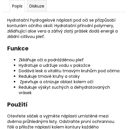
č
Popis
Diskuze
u
j
e
Hydratační hydrogelové náplasti pod oči se přizpůsobí
m
konturám očního okolí. Hydratační přírodní polymery,
zklidňující aloe vera a zářivý zlatý prášek dodá energii a
e
zklidní citlivou pleť.
Funkce
TONIKUM
S
HYDRATAČNÍM
Zklidňuje oči a podrážděnou pleť
KOMPLEXEM
Hydratuje a udržuje vodu v pokožce
50
Dodává lesk a vitalitu tmavým kruhům pod očima
ML
Redukuje tmavé kruhy a otoky
Zpevňuje a otnizuje oblast kolem očí
Redukuje výskyt suchých a dehydratovaných
vrásek
Použití
Otevřete sáček a vyjměte náplasti umístěné mezi
dvěma průhlednými listy. Odstraňte první ochrannou
fólii a přiložte náplasti kolem kontury každého