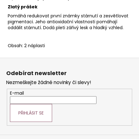
Zlatý prášek
Pomáhá redukovat první známky stárnutí a zesvětlovat
pigmentaci. Jeho antioxidační vlastnosti pomáhají
oddálit stárnutí. Dodá pleti zářivý lesk a hladký vzhled.
Obsah: 2 náplasti
Z
á
Odebírat newsletter
p
Nezmeškejte žádné novinky či slevy!
a
t
E-mail
í
PŘIHLÁSIT SE