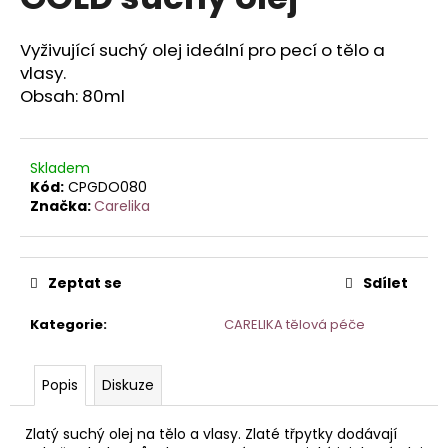
je
a
0,0
z
j
Vyživující suchý olej ideální pro pecí o tělo a
5
vlasy.
í
hvězdiček.
Obsah: 80ml
t
?
Skladem
Kód:
CPGDO080
Značka:
Carelika
HLEDAT
Zeptat se
Sdílet
D
Kategorie
:
CARELIKA tělová péče
o
p
o
Popis
Diskuze
r
u
Zlatý suchý olej na tělo a vlasy. Zlaté třpytky dodávají