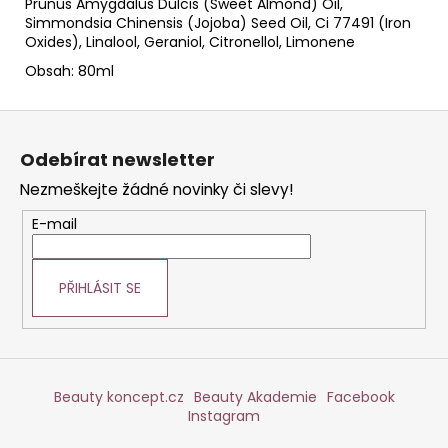
Prunus Amygdalus Dulcis (Sweet Almond) Oil,
Simmondsia Chinensis (Jojoba) Seed Oil, Ci 77491 (Iron
Oxides), Linalool, Geraniol, Citronellol, Limonene
Obsah: 80ml
Z
á
Odebírat newsletter
p
Nezmeškejte žádné novinky či slevy!
a
t
E-mail
í
PŘIHLÁSIT SE
Beauty koncept.cz
Beauty Akademie
Facebook
Instagram