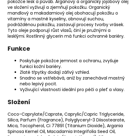
č
pokožce lesk a půvab. Arganový a organický jojobový olej
u
ve složení vyživují a zjemňují pokožku. Organický
mandlový a makadamiový olej obohacují pokožku o
j
vitamíny a mastné kyseliny, obnovují suchou,
e
podrážděnou pokožku, zastavují procesy tvorby vrásek.
m
Tyto oleje podporují růst vlasů, činí je pružnými a
e
lesklými. Rostlinný glycerin má funkci ochranné bariéry.
Funkce
TONIKUM
S
Poskytuje pokožce jemnost a ochranu, zvyšuje
HYDRATAČNÍM
funkci kožní bariéry.
KOMPLEXEM
Zlaté třpytky dodají zářivý vzhled.
50
ML
Snadno se vstřebává, aniž by zanechával mastný
nebo lepivý pocit.
Vyživující vlastnosti ideální pro péči o pleť a vlasy.
Složení
Coco-Caprylate/Caprate, Caprylic/Capric Triglyceride,
Silica, Parfum (Fragrance), Polyglyceryl-3 Diisostearate,
Mica, Tocopherol, Ci 77891 (Titanium Dioxide), Argania
Spinosa Kernel Oil, Macadamia Integrifolia Seed Oil,