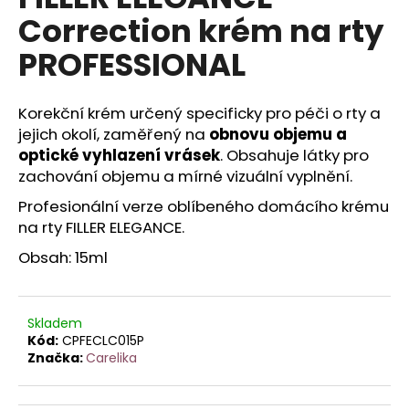
je
a
Correction krém na rty
0,0
z
j
PROFESSIONAL
5
í
hvězdiček.
t
Korekční krém určený specificky pro péči o rty a
?
jejich okolí, zaměřený na
obnovu objemu a
optické vyhlazení vrásek
. Obsahuje látky pro
zachování objemu a mírné vizuální vyplnění.
Profesionální verze oblíbeného domácího krému
HLEDAT
na rty FILLER ELEGANCE.
Obsah: 15ml
D
o
Skladem
p
Kód:
CPFECLC015P
o
Značka:
Carelika
r
u