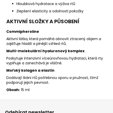
Hloubková hydratace a výživa rtů
Zlepšení elasticity a odolnosti pokožky
AKTIVNÍ SLOŽKY A PŮSOBENÍ
Commipheroline
Aktivní látka, která pomáhá obnovit ztracený objem a
zajišťuje hladší a plnější vzhled rtů.
Multi-molekulární hyaluronový komplex
Poskytuje intenzivní víceúrovňovou hydrataci, která rty
vyplňuje a zanechává je vláčné.
Mořský kolagen a elastin
Dodávají tkáni rtů potřebnou oporu a pružnost, čímž
podporují jejich pevnost.
Obsah:
15 ml
Z
á
Odebírat newsletter