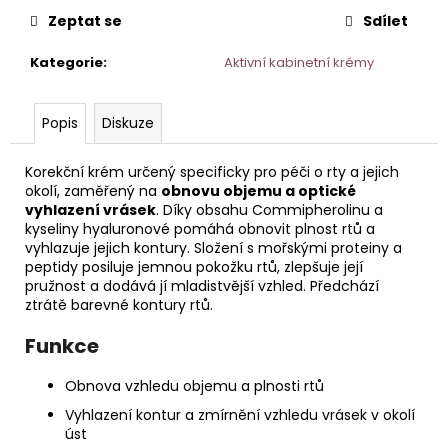
č
Zeptat se
Sdílet
u
j
Kategorie
:
Aktivní kabinetní krémy
e
m
e
Popis
Diskuze
TONIKUM
Korekční krém určený specificky pro péči o rty a jejich
S
okolí, zaměřený na
obnovu objemu a optické
HYDRATAČNÍM
vyhlazení vrásek
. Díky obsahu Commipherolinu a
KOMPLEXEM
kyseliny hyaluronové pomáhá obnovit plnost rtů a
200
vyhlazuje jejich kontury. Složení s mořskými proteiny a
ML
peptidy posiluje jemnou pokožku rtů, zlepšuje její
pružnost a dodává jí mladistvější vzhled. Předchází
ztrátě barevné kontury rtů.
Funkce
Obnova vzhledu objemu a plnosti rtů
Vyhlazení kontur a zmírnění vzhledu vrásek v okolí
úst