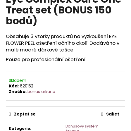
je
a
Treat set (BONUS 150
0,0
z
j
bodů)
5
í
hvězdiček.
t
Obsahuje 3 vzorky produktů na vyzkoušení EYE
?
FLOWER PEEL ošetření očního okolí. Dodáváno v
malé modré dárkové tašce.
Pouze pro profesionální ošetření.
HLEDAT
Skladem
Kód:
620152
Značka:
bonus arkana
D
o
p
o
Zeptat se
Sdílet
r
u
Bonusový systém
Kategorie
:
Arkana