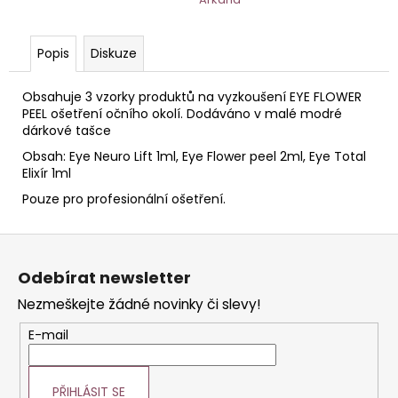
č
u
j
Popis
Diskuze
e
m
Obsahuje 3 vzorky produktů na vyzkoušení EYE FLOWER
e
PEEL ošetření očního okolí. Dodáváno v malé modré
dárkové tašce
AGE
Obsah: Eye Neuro Lift 1ml, Eye Flower peel 2ml, Eye Total
DEFENSE
Elixír 1ml
DENNÍ
KRÉM
Pouze pro profesionální ošetření.
S
PEPTIDY
Z
50
ML
á
HOME
Odebírat newsletter
p
Nezmeškejte žádné novinky či slevy!
a
t
E-mail
í
PŘIHLÁSIT SE