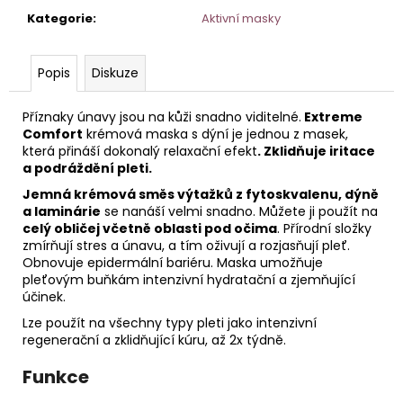
č
Kategorie
:
Aktivní masky
u
j
e
Popis
Diskuze
m
e
Příznaky únavy jsou na kůži snadno viditelné.
Extreme
Comfort
krémová maska s dýní je jednou z masek,
která přináší dokonalý relaxační efekt
. Zklidňuje iritace
AGE
a podráždění pleti.
DEFENSE
DENNÍ
Jemná krémová směs výtažků z fytoskvalenu, dýně
KRÉM
a laminárie
se nanáší velmi snadno. Můžete ji použít na
S
celý obličej včetně oblasti pod očima
. Přírodní složky
PEPTIDY
50
zmírňují stres a únavu, a tím oživují a rozjasňují pleť.
ML
Obnovuje epidermální bariéru. Maska umožňuje
HOME
pleťovým buňkám intenzivní hydratační a zjemňující
účinek.
Lze použít na všechny typy pleti jako intenzivní
regenerační a zklidňující kúru, až 2x týdně.
Funkce