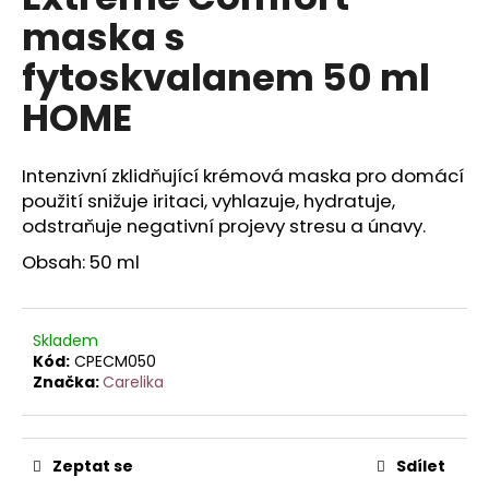
je
a
maska s
0,0
z
j
fytoskvalanem 50 ml
5
í
hvězdiček.
HOME
t
?
Intenzivní zklidňující krémová maska pro domácí
použití snižuje iritaci, vyhlazuje, hydratuje,
odstraňuje negativní projevy stresu a únavy.
HLEDAT
Obsah: 50 ml
Skladem
D
Kód:
CPECM050
o
Značka:
Carelika
p
o
r
u
Zeptat se
Sdílet