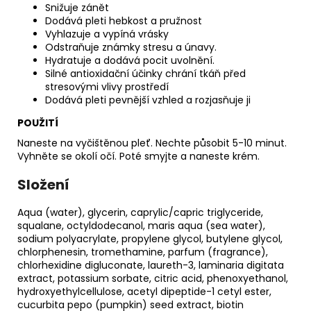
Snižuje zánět
Dodává pleti hebkost a pružnost
Vyhlazuje a vypíná vrásky
Odstraňuje známky stresu a únavy.
Hydratuje a dodává pocit uvolnění.
Silné antioxidační účinky chrání tkáň před
stresovými vlivy prostředí
Dodává pleti pevnější vzhled a rozjasňuje ji
POUŽITÍ
Naneste na vyčištěnou pleť. Nechte působit 5-10 minut.
Vyhněte se okolí očí. Poté smyjte a naneste krém.
Složení
Aqua (water), glycerin, caprylic/capric triglyceride,
squalane, octyldodecanol, maris aqua (sea water),
sodium polyacrylate, propylene glycol, butylene glycol,
chlorphenesin, tromethamine, parfum (fragrance),
chlorhexidine digluconate, laureth-3, laminaria digitata
extract, potassium sorbate, citric acid, phenoxyethanol,
hydroxyethylcellulose, acetyl dipeptide-1 cetyl ester,
cucurbita pepo (pumpkin) seed extract, biotin