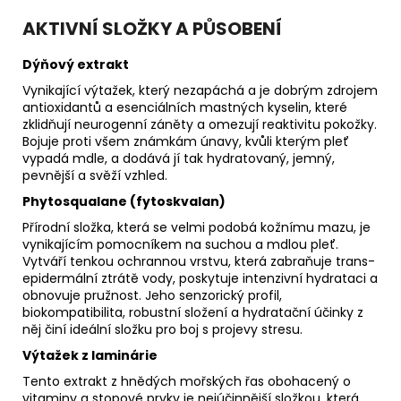
AKTIVNÍ SLOŽKY A PŮSOBENÍ
Dýňový extrakt
Vynikající výtažek, který nezapáchá a je dobrým zdrojem
antioxidantů a esenciálních mastných kyselin, které
zklidňují neurogenní záněty a omezují reaktivitu pokožky.
Bojuje proti všem známkám únavy, kvůli kterým pleť
vypadá mdle, a dodává jí tak hydratovaný, jemný,
pevnější a svěží vzhled.
Phytosqualane (fy
toskvalan)
Přírodní složka, která se velmi podobá kožnímu mazu, je
vynikajícím pomocníkem na suchou a mdlou pleť.
Vytváří tenkou ochrannou vrstvu, která zabraňuje trans-
epidermální ztrátě vody, poskytuje intenzivní hydrataci a
obnovuje pružnost. Jeho senzorický profil,
biokompatibilita, robustní složení a hydratační účinky z
něj činí ideální složku pro boj s projevy stresu.
Výtažek z laminárie
Tento extrakt z hnědých mořských řas obohacený o
vitaminy a stopové prvky je nejúčinnější složkou, která