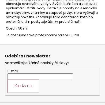
obnovuje rovnováhu vody v živých buňkách a zastavuje
epidermální ztrátu vody. Extrakt je bohatý na esenciální
aminokyseliny, vitaminy a stopové prvky, které vyživují a
omlazují pokožku. Zabraňuje také denaturaci kožních
proteinů, a tím poskytuje účinky proti stárnutí.
Obsah: 50 ml
Je dostupné také profesionální balení 150 ml.
Z
á
Odebírat newsletter
p
Nezmeškejte žádné novinky či slevy!
a
t
E-mail
í
PŘIHLÁSIT SE