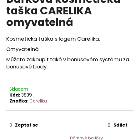
je
a
taška CARELIKA
0,0
z
j
omyvatelná
5
í
hvězdiček.
t
Kosmetická taška s logem Carelika.
?
Omyvatelná
Můžete zakoupit také v bonusovém systému za
bonusové body.
HLEDAT
Skladem
Kód:
3839
D
Značka:
Carelika
o
p
o
Zeptat se
Sdílet
r
u
Dárkové balíčky