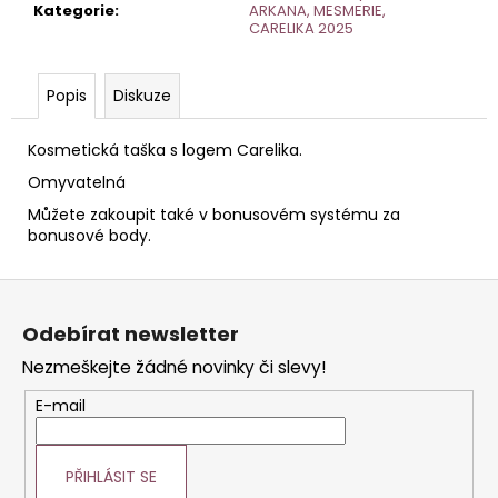
č
Kategorie
:
ARKANA, MESMERIE,
u
CARELIKA 2025
j
e
Popis
Diskuze
m
e
Kosmetická taška s logem Carelika.
Omyvatelná
TONIKUM
S
Můžete zakoupit také v bonusovém systému za
HYDRATAČNÍM
bonusové body.
KOMPLEXEM
50
ML
Z
á
Odebírat newsletter
p
Nezmeškejte žádné novinky či slevy!
a
t
E-mail
í
PŘIHLÁSIT SE