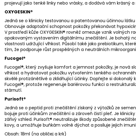
projevují jako tenké linky nebo vrásky, a dodává vám krásný a
OXYGESKIN®
Jedná se o klinicky testovanou a patentovanou účinnou látku
Obnovuje adaptační schopnost pokožky překonávat hypoxický st
V prostředí kůže OXYGESKIN® rovněž omezuje vznik volných ra
opakovaným vystavením digitálnímu znečištění. Je bohatý na
vlastnosti udržující vlhkost. Působí také jako prebiotikum, kt
tím, že podporuje růst prospěšných a neutrálních mikroorgan
Fucogel®
Fucogel®, který zvyšuje komfort a jemnost pokožky, je nová sl
vlhkost a hydratovat pokožku vytvořením tenkého ochranného
skvělé protizánětlivé a zklidňující účinky. Dopřejte si dokonal
Fucogel®, protože regeneruje bariérovou funkci a restrukturaliz
stárnutí.
Purisoft®
Jedná se o peptid proti znečištění získaný z výtažků ze semen 
bojuje proti účinkům znečištění a zároveň čistí pleť. Je klinicky
zářivý vzhled. Purisoft® neutralizuje škody způsobené znečištěn
kovy, a umožňuje buňkám volně dýchat a posiluje jejich imuni
Obsah: 18ml (na obličej a krk)