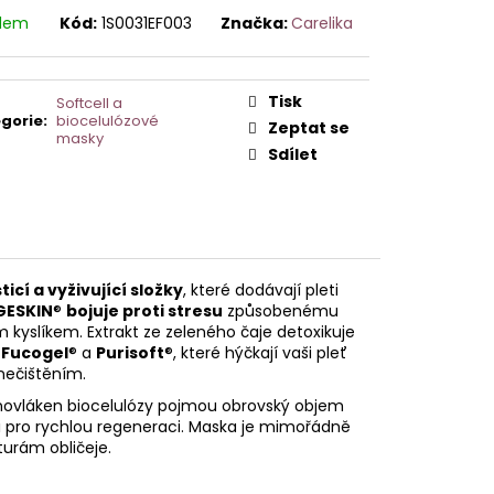
AVCE PRO DERMAPERO
 DERMAQUATRO NANO
adem
Kód:
1S0031EF003
Značka:
Carelika
GLOW
Tisk
Softcell a
gorie
:
biocelulózové
Zeptat se
masky
Sdílet
sticí a vyživující složky
, které dodávají pleti
GESKIN
®
bojuje proti stresu
způsobenému
m kyslíkem. Extrakt ze zeleného čaje detoxikuje
é
Fucogel
® a
Purisoft
®, které hýčkají vaši pleť
znečištěním.
anovláken biocelulózy pojmou obrovský objem
ji pro rychlou regeneraci. Maska je mimořádně
nturám obličeje.