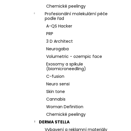
Chemické peelingy
Profesionální molekulární péče
podle řad
A-QS Hacker
PRP
3 D Architect
Neurogaba
Volumetric - ozempic face
Exosomy a spikule
(biomicroneedling)
C-fusion
Neuro sensi
Skin tone
Cannabis
Woman Definition
Chemické peelingy
DERMA STELLA
Vybavení a reklamní materiály