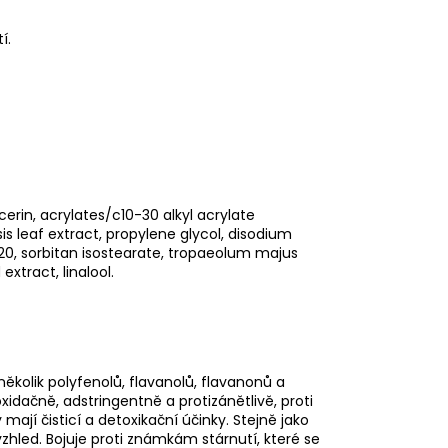
í.
cerin, acrylates/c10-30 alkyl acrylate
s leaf extract, propylene glycol, disodium
20, sorbitan isostearate, tropaeolum majus
xtract, linalool.
několik polyfenolů, flavanolů, flavanonů a
oxidačně, adstringentně a protizánětlivě, proti
 mají čisticí a detoxikační účinky. Stejně jako
zhled. Bojuje proti známkám stárnutí, které se