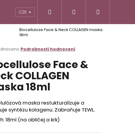
Hledat
Přihlášení
Nákupní
CZK
Biocellulose Face & Neck COLLAGEN maska
košík
18ml
rné
odnoceno
Podrobnosti hodnocení
cení
ocellulose Face &
ktu
ck COLLAGEN
ska 18ml
ček.
lulózová maska restukturalizuje a
uje syntézu kolagenu. Zabraňuje TEWL.
Následující
: 18ml (na obličej a krk)