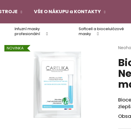
STROJE
VŠE O NÁKUPU a KONTAKTY
Infuzní masky
Softcell a biocelulózové
Co potřebujete najít?
profesionální
masky
Průmě
Neoh
NOVINKA
hodno
HLEDAT
Bi
produ
je
Ne
0,0
z
Doporučujeme
ma
5
hvězdi
Bioce
zlepš
Obsah