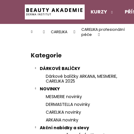
K
Přejít
na
o
KURZY
PŘÍ
obsah
Zpět
Zpět
š
do
do
í
CARELIKA profesionální
Domů
CARELIKA
k
obchodu
obchodu
péče
P
o
Kategorie
Přeskočit
s
kategorie
t
DÁRKOVÉ BALÍČKY
r
Dárkové balíčky ARKANA, MESMERIE,
a
CARELIKA 2025
n
NOVINKY
n
MESMERIE novinky
í
DERMASTELLA novinky
p
CARELIKA novinky
a
ARKANA novinky
n
Akční nabídky a slevy