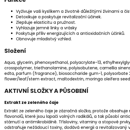
Vyživuje vaši kyslíkem a životně důležitými živinami a čist
Detoxikuje a poskytuje revitalizační účinek.
Zlepšuje elasticitu a pružnost.
Vyhlazuje jemné linky a vrásky
Poskytuje příliv energizujících a antioxidačních účinků.
Obnovuje mladistvý vzhled.
Složení
Aqua, glycerin, phenoxyethanol, polyacrylate-13, ethylhexylgly
crosspolymer, triethanolamine, polyisobutene, camellia sinensi
edta, parfum (fragrance), biosaccharide gum-1, polysorbate 
flower/leaf/stem extract, maltodextrin, moringa oleifera seed e
AKTIVNÍ SLOŽKY A PŮSOBENÍ
Extrakt ze zeleného čaje
Extrakt ze zeleného čaje je zázračná složka, protože obsahuje 
flavonolů, které jsou lapači volných radikálů, a tak působí anti
stárnutí a antimikrobiálně. Třísloviny, vitaminy a stopové prvky
odstraňuje nežádoucí toxiny, dodává energii a revitalizovaný v