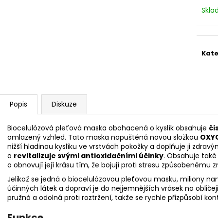
STERILNÍ NÁSTAVCE PRO DERMAPERO
STERILNÍ NÁST
DERMALIGHTPEN A DERMAQUATRO 12
DERMALIGHT A
Skl
JEHLIČEK
NÁSTAVCE/BB
Kate
Popis
Diskuze
Biocelulózová pleťová maska obohacená o kyslík obsahuje
či
omlazený vzhled. Tato maska napuštěná novou složkou
OXY
nižší hladinou kyslíku ve vrstvách pokožky a doplňuje ji zdravý
a
revitalizuje svými antioxidačními účinky
. Obsahuje tak
a obnovují její krásu tím, že bojují proti stresu způsobenému 
Jelikož se jedná o biocelulózovou pleťovou masku, miliony n
účinných látek a dopraví je do nejjemnějších vrásek na obliče
pružná a odolná proti roztržení, takže se rychle přizpůsobí ko
Funkce