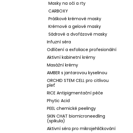
Masky na oči a rty
CARBOXY
Práškové krémové masky
Krémové a gelové masky
Sádrové a dvofázové masky
Infuzní séra
Odlíčení a exfoliace profesionální
Aktivní kabinetní krémy
Masážní krémy
AMBER s jantarovou kyselinou
ORCHID STEM CELL pro citlivou
pleť
RICE Antipigmentační péče
Phytic Acid
PEEL chemické peelingy
SKIN CHAT biomicroneedling
(spikula)
Aktivní séra pro mikrojehličkování