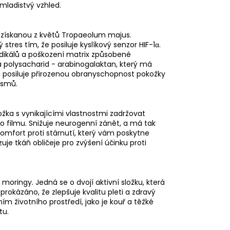
 mladistvý vzhled.
 získanou z květů Tropaeolum majus.
res tím, že posiluje kyslíkový senzor HIF-1α.
dikálů a poškození matrix způsobené
 polysacharid - arabinogalaktan, který má
eré posiluje přirozenou obranyschopnost pokožky
ismů.
ožka s vynikajícími vlastnostmi zadržovat
 filmu. Snižuje neurogenní zánět, a má tak
ý komfort proti stárnutí, který vám poskytne
uje tkáň obličeje pro zvýšení účinku proti
moringy. Jedná se o dvojí aktivní složku, která
 prokázáno, že zlepšuje kvalitu pleti a zdravý
ím životního prostředí, jako je kouř a těžké
tu.