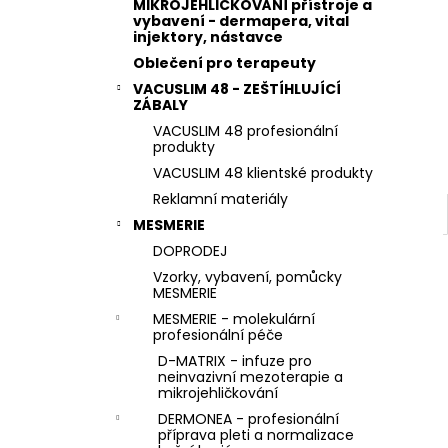
e
STERILNÍ NÁSTAVCE PRO DERMAPERO
MIKROJEHLIČKOVÁNÍ přístroje a
DERMALIGHTPEN A DERMAQUATRO 36
vybavení - dermapera, vital
l
injektory, nástavce
JEHLIČEK
Oblečení pro terapeuty
VACUSLIM 48 - ZEŠTÍHLUJÍCÍ
ZÁBALY
VACUSLIM 48 profesionální
produkty
VACUSLIM 48 klientské produkty
Reklamní materiály
MESMERIE
DOPRODEJ
Vzorky, vybavení, pomůcky
MESMERIE
MESMERIE - molekulární
profesionální péče
D-MATRIX - infuze pro
neinvazivní mezoterapie a
mikrojehličkování
DERMONEA - profesionální
příprava pleti a normalizace