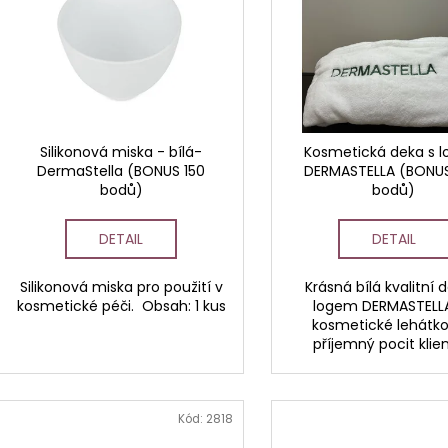
STERILNÍ NÁSTAVCE PRO DERMAPERO
STERILNÍ NÁST
p
i
DERMALIGHTPEN A DERMAQUATRO 12
DERMALIGHT A
r
JEHLIČEK
NÁSTAVCE/BB
s
o
p
d
r
u
o
k
d
Silikonová miska - bílá-
Kosmetická deka s 
t
DermaStella (BONUS 150
DERMASTELLA (BONU
u
bodů)
bodů)
ů
k
t
DETAIL
DETAIL
ů
Silikonová miska pro použití v
Krásná bílá kvalitní 
kosmetické péči. Obsah: 1 kus
logem DERMASTELL
kosmetické lehátko
příjemný pocit klien
Kód:
2818