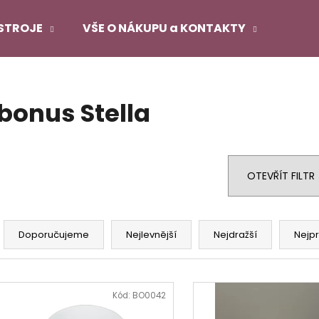
STROJE
VŠE O NÁKUPU a KONTAKTY
Co potřebujete najít?
bonus Stella
HLEDAT
OTEVŘÍT FILTR
Doporučujeme
Ř
a
Doporučujeme
Nejlevnější
Nejdražší
Nejp
z
e
V
n
ý
Kód:
BO0042
í
p