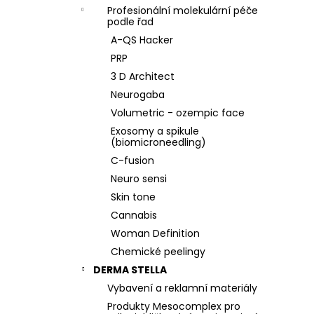
Profesionální molekulární péče
podle řad
A-QS Hacker
PRP
3 D Architect
Neurogaba
Volumetric - ozempic face
Exosomy a spikule
(biomicroneedling)
C-fusion
Neuro sensi
Skin tone
Cannabis
Woman Definition
Chemické peelingy
DERMA STELLA
Vybavení a reklamní materiály
Produkty Mesocomplex pro