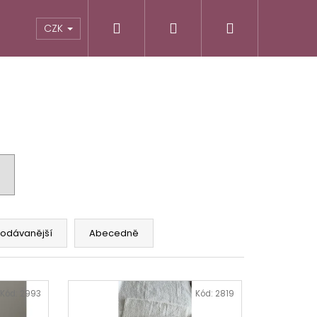
Hledat
Přihlášení
Nákupní
CZK
košík
rodávanější
Abecedně
Následující
Kód:
2993
Kód:
2819