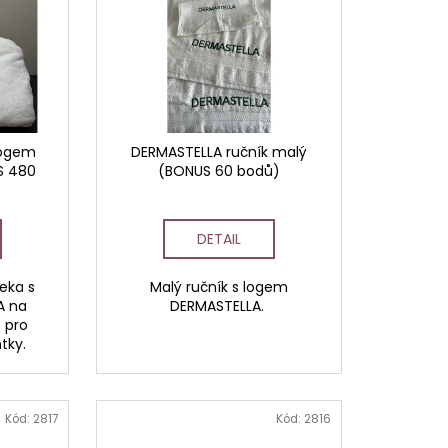
AVCE PRO DERMAPERO
 DERMAQUATRO NANO
GLOW
logem
DERMASTELLA ručník malý
S 480
(BONUS 60 bodů)
DETAIL
deka s
Malý ručník s logem
A na
DERMASTELLA.
 pro
tky.
Kód:
2817
Kód:
2816