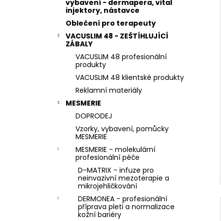
STERILNÍ NÁSTAVCE PRO DERMAPERO
vybavení - dermapera, vital
l
DERMALIGHTPEN A DERMAQUATRO 36
injektory, nástavce
JEHLIČEK
Oblečení pro terapeuty
VACUSLIM 48 - ZEŠTÍHLUJÍCÍ
ZÁBALY
VACUSLIM 48 profesionální
produkty
VACUSLIM 48 klientské produkty
Reklamní materiály
MESMERIE
DOPRODEJ
Vzorky, vybavení, pomůcky
MESMERIE
MESMERIE - molekulární
profesionální péče
D-MATRIX - infuze pro
neinvazivní mezoterapie a
mikrojehličkování
DERMONEA - profesionální
příprava pleti a normalizace
kožní bariéry