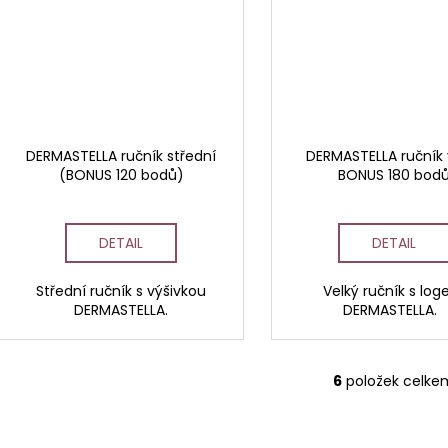
DERMASTELLA ručník střední
DERMASTELLA ručník 
(BONUS 120 bodů)
BONUS 180 bod
DETAIL
DETAIL
Střední ručník s výšivkou
Velký ručník s lo
DERMASTELLA.
DERMASTELLA.
6
položek celke
O
v
l