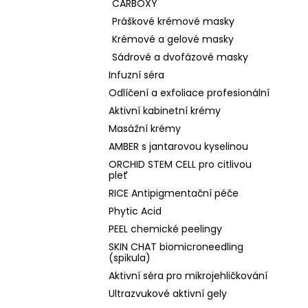
CARBOXY
Práškové krémové masky
Krémové a gelové masky
Sádrové a dvofázové masky
Infuzní séra
Odlíčení a exfoliace profesionální
Aktivní kabinetní krémy
Masážní krémy
AMBER s jantarovou kyselinou
ORCHID STEM CELL pro citlivou
pleť
RICE Antipigmentační péče
Phytic Acid
PEEL chemické peelingy
SKIN CHAT biomicroneedling
(spikula)
Aktivní séra pro mikrojehličkování
Ultrazvukové aktivní gely