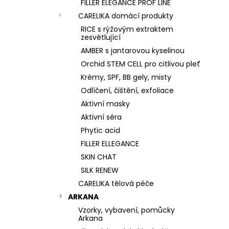
FILLER ELEGANCE PROF LINE
CARELIKA domácí produkty
RICE s rýžovým extraktem
zesvětlující
AMBER s jantarovou kyselinou
Orchid STEM CELL pro citlivou pleť
Krémy, SPF, BB gely, misty
Odlíčení, čištění, exfoliace
Aktivní masky
Aktivní séra
Phytic acid
FILLER ELLEGANCE
SKIN CHAT
SILK RENEW
CARELIKA tělová péče
ARKANA
Vzorky, vybavení, pomůcky
Arkana