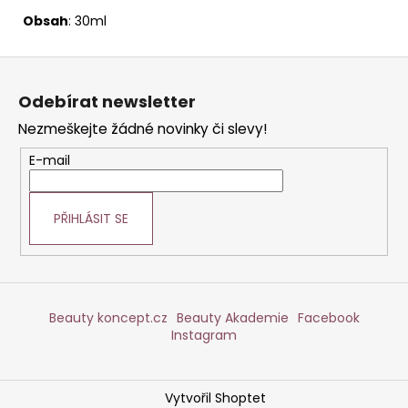
Obsah
: 30ml
Z
á
Odebírat newsletter
p
Nezmeškejte žádné novinky či slevy!
a
t
E-mail
í
PŘIHLÁSIT SE
Beauty koncept.cz
Beauty Akademie
Facebook
Instagram
Vytvořil Shoptet