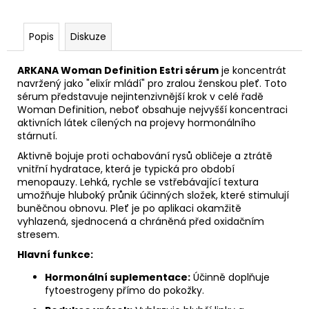
č
u
j
Popis
Diskuze
e
m
ARKANA Woman Definition Estri sérum
je koncentrát
e
navržený jako "elixír mládí" pro zralou ženskou pleť.
Toto
sérum představuje nejintenzivnější krok v celé řadě
Woman Definition, neboť obsahuje nejvyšší koncentraci
STERILNÍ
aktivních látek cílených na projevy hormonálního
NÁSTAVCE
stárnutí.
PRO
DERMAPERO
Aktivně bojuje proti ochabování rysů obličeje a ztrátě
DERMALIGHT
vnitřní hydratace, která je typická pro období
A
menopauzy. Lehká, rychle se vstřebávající textura
DERMAQUATRO
umožňuje hluboký průnik účinných složek, které stimulují
NANO
buněčnou obnovu. Pleť je po aplikaci okamžitě
NÁSTAVCE/BBGLOW
vyhlazená, sjednocená a chráněná před oxidačním
stresem.
Hlavní funkce:
Hormonální suplementace:
Účinně doplňuje
fytoestrogeny přímo do pokožky.