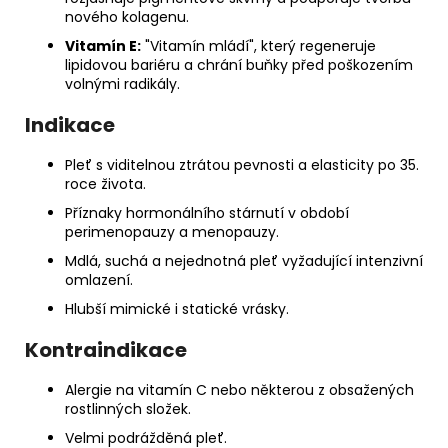
nového kolagenu.
Vitamín E:
"Vitamín mládí", který regeneruje
lipidovou bariéru a chrání buňky před poškozením
volnými radikály.
Indikace
Pleť s viditelnou ztrátou pevnosti a elasticity po 35.
roce života.
Příznaky hormonálního stárnutí v období
perimenopauzy a menopauzy.
Mdlá, suchá a nejednotná pleť vyžadující intenzivní
omlazení.
Hlubší mimické i statické vrásky.
Kontraindikace
Alergie na vitamín C nebo některou z obsažených
rostlinných složek.
Velmi podrážděná pleť.