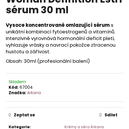
je
a
sérum 30 ml
0,0
z
j
5
í
hvězdiček.
Vysoce koncentrované omlazující sérum
s
t
unikátní kombinací fytoestrogenů a vitamínů.
?
Intenzivně vyrovnává hormonální deficit pleti,
vyhlazuje vrásky a navrací pokožce ztracenou
hustotu a zářivost.
Obsah: 30ml (profesionální balení)
HLEDAT
Skladem
Kód:
67004
D
Značka:
Arkana
o
p
o
Zeptat se
Sdílet
r
u
Kategorie
:
Krémy a séra Arkana