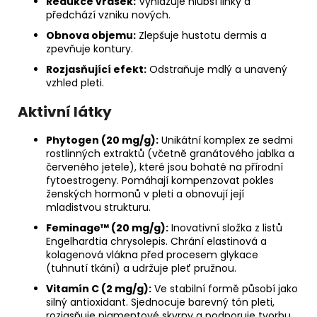
Redukce vrásek:
Vyhlazuje hlubší linky a
předchází vzniku nových.
Obnova objemu:
Zlepšuje hustotu dermis a
zpevňuje kontury.
Rozjasňující efekt:
Odstraňuje mdlý a unavený
vzhled pleti.
Aktivní látky
Phytogen (20 mg/g):
Unikátní komplex ze sedmi
rostlinných extraktů (včetně granátového jablka a
červeného jetele), které jsou bohaté na přírodní
fytoestrogeny.
Pomáhají kompenzovat pokles
ženských hormonů v pleti a obnovují její
mladistvou strukturu.
Feminage™ (20 mg/g):
Inovativní složka z listů
Engelhardtia chrysolepis.
Chrání elastinová a
kolagenová vlákna před procesem glykace
(tuhnutí tkání) a udržuje pleť pružnou.
Vitamín C (2 mg/g):
Ve stabilní formě působí jako
silný antioxidant. Sjednocuje barevný tón pleti,
rozjasňuje pigmentové skvrny a podporuje tvorbu