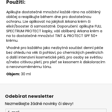
Použití:
Aplikujte dostatečné množství každé ráno na očištěný
obličej a
reaplikujte
během dne pro dostatečnou
ochranu. Lze aplikovat na jakýkoli Arkana krém či
elixír/booster či
samostatně
. Doporučení: aplikujte FULL
SPECTRUM PROTECT kapky, váš oblíbený Arkana krém a
na to dostatečné
množství
TINT & PROTECT SPF 50+
krému.
Vhodné pro každého jako nezbytná součást denní péče
bez ohledu na věk či pohlaví, po chemických peelinzích
a další intenzivní kosmetické péči, pro osoby se světlou
a/nebo citlivou pletí, pro pleť se
kesonem
k diskoloracím
a nerovnoměrnému tónu.
Objem:
30 ml
Z
á
Odebírat newsletter
p
Nezmeškejte žádné novinky či slevy!
a