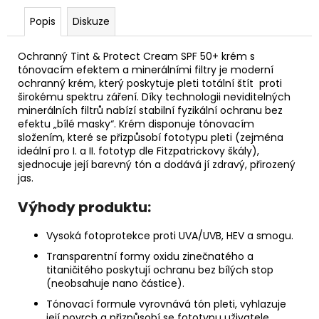
č
u
Popis
Diskuze
j
e
Ochranný
Tint & Protect Cream SPF 50+
krém s
m
tónovacím efektem a minerálními filtry
je moderní
e
ochranný krém, který poskytuje pleti totální štít proti
širokému spektru záření
.
Díky technologii neviditelných
minerálních filtrů nabízí stabilní fyzikální ochranu bez
TONIKUM
efektu „bílé masky“
.
Krém disponuje tónovacím
S
složením, které se přizpůsobí fototypu pleti (zejména
HYDRATAČNÍM
ideální pro I. a II. fototyp dle Fitzpatrickovy škály),
KOMPLEXEM
sjednocuje její barevný tón a dodává jí zdravý, přirozený
50
jas
.
ML
Výhody produktu:
Vysoká fotoprotekce proti UVA/UVB, HEV a smogu.
Transparentní formy oxidu zinečnatého a
titaničitého poskytují ochranu bez bílých stop
(neobsahuje nano částice).
Tónovací formule vyrovnává tón pleti, vyhlazuje
její povrch a přizpůsobí se fototypu uživatele.