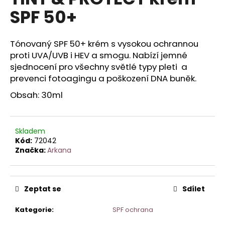
je
a
SPF 50+
0,0
z
j
5
í
hvězdiček.
Tónovaný SPF 50+ krém s vysokou ochrannou
t
proti UVA/UVB i HEV a smogu. Nabízí jemné
?
sjednocení pro všechny světlé typy pleti a
prevenci fotoagingu a poškození DNA buněk.
Obsah: 30ml
HLEDAT
Skladem
Kód:
72042
Značka:
Arkana
D
o
p
Zeptat se
Sdílet
o
r
Kategorie
:
SPF ochrana
u