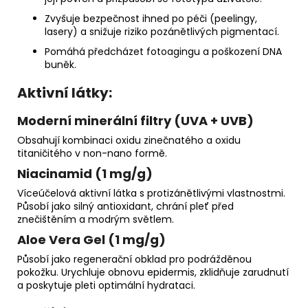
Zvyšuje bezpečnost ihned po péči (peelingy,
lasery) a snižuje riziko pozánětlivých pigmentací.
Pomáhá předcházet fotoagingu a poškození DNA
buněk.
Aktivní látky:
Moderní minerální filtry (UVA + UVB)
Obsahují kombinaci oxidu zinečnatého a oxidu
titaničitého v non-nano formě.
Niacinamid (1 mg/g)
Víceúčelová aktivní látka s protizánětlivými vlastnostmi.
Působí jako silný antioxidant, chrání pleť před
znečištěním a modrým světlem.
Aloe Vera Gel (1 mg/g)
Působí jako regenerační obklad pro podrážděnou
pokožku. Urychluje obnovu epidermis, zklidňuje zarudnutí
a poskytuje pleti optimální hydrataci.