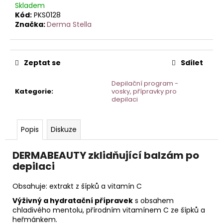
č
Skladem
u
Kód:
PKS0128
j
Značka:
Derma Stella
e
m
e
Zeptat se
Sdílet
Depilační program -
STERILNÍ
Kategorie
:
vosky, přípravky pro
NÁSTAVCE
depilaci
PRO
DERMAPERO
DERMALIGHTPEN
A
Popis
Diskuze
DERMAQUATRO
12
JEHLIČEK
DERMABEAUTY zklidňující balzám po
depilaci
Obsahuje: extrakt z šípků a vitamín C
Výživný a hydratační přípravek
s obsahem
chladivého mentolu, přírodním vitamínem C ze šípků a
heřmánkem.