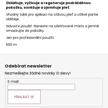
Zklidňuje, vyživuje a regeneruje podrážděnou
pokožku, osvěžuje a zjemňuje pleť.
Vhodný také pro aplikaci na citlivou pleť a citlivé partie
obličeje.
Návod k použití:
Naneste na ošetřované místo a jemně
vmasírujte do pokožky.
Jen pro profesionální použití.
500 m
Z
á
Odebírat newsletter
p
Nezmeškejte žádné novinky či slevy!
a
t
E-mail
í
PŘIHLÁSIT SE