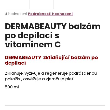
a
j
Průměrné
4 hodnocení
Podrobnosti hodnocení
í
hodnocení
DERMABEAUTY balzám
produktu
t
je
?
po depilaci s
3,8
z
vitamínem C
5
hvězdiček.
DERMABEAUTY zklidňující balzám po
HLEDAT
depilaci
Zklidňuje, vyživuje a regeneruje podrážděnou
D
pokožku, osvěžuje a zjemňuje pleť.
o
500 ml
p
o
r
u