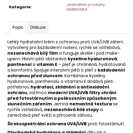
č
Jednotlivé produkty
u
Kategorie
:
DERMONEA
j
e
m
Popis
Diskuze
e
Lehký hydratační krém s ochranou proti UVA/UVB záření.
Vytvořený pro každodenní nošení, rychle se vstřebává,
GENTLE
nezanechává bílý film
a funguje skvěle i pod make-
DEEP
upem. Hlavní péči obstarává
kyselina hyaluronová
,
VYROVNÁVACÍ
panthenol
a
vitamin E
– pleť je chráněná, hydratovaná
TONIK
a komfortní. Spojuje intenzivní péči o pleť s
každodenní
PRO
ochranou před sluncem
. Kombinace kyseliny
NORMÁLNÍ,
SUCHOU
hyaluronové, panthenolu a vitaminu E dodává pleti
A
potřebnou
hydrataci, zklidnění a antioxidační
CITLIVOU
ochranu
, zatímco
moderní UVA/UVB filtry chrání
PLEŤ
před fotostárnutím a poškozením způsobeným
HOME
slunečním zářením
. Jemná
nemastná
textura
se
rychle vstřebává,
nezanechává bílé stopy
a
zanechává pleť svěží a přirozeně zářivou.
Širokospektrální ochrana UVA/UVB
proti fotostárnutí.
Dlouhodobá hydratace a zklidnění
díky HA a