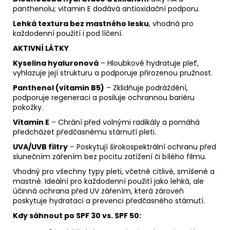
panthenolu; vitamin E dodává antioxidační podporu.
Lehká textura bez mastného lesku
, vhodná pro
každodenní použití i pod líčení.
AKTIVNÍ LÁTKY
Kyselina hyaluronová
– Hloubkově hydratuje pleť,
vyhlazuje její strukturu a podporuje přirozenou pružnost.
Panthenol (vitamin B5)
– Zklidňuje podráždění,
podporuje regeneraci a posiluje ochrannou bariéru
pokožky.
Vitamin E
– Chrání před volnými radikály a pomáhá
předcházet předčasnému stárnutí pleti.
UVA/UVB filtry
– Poskytují širokospektrální ochranu před
slunečním zářením bez pocitu zatížení či bílého filmu.
Vhodný pro všechny typy pleti, včetně citlivé, smíšené a
mastné. Ideální pro každodenní použití jako lehká, ale
účinná ochrana před UV zářením, která zároveň
poskytuje hydrataci a prevenci předčasného stárnutí.
Kdy sáhnout po SPF 30 vs. SPF 50: