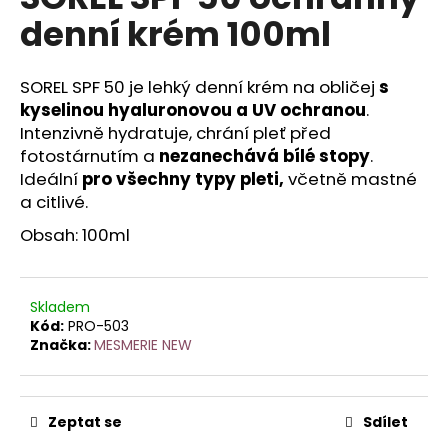
je
a
denní krém 100ml
0,0
z
j
5
í
hvězdiček.
SOREL SPF 50 je lehký denní krém na obličej
s
t
kyselinou hyaluronovou a UV ochranou
.
?
Intenzivně hydratuje, chrání pleť před
fotostárnutím a
nezanechává bílé stopy
.
Ideální
pro všechny typy pleti,
včetně mastné
a citlivé.
HLEDAT
Obsah: 100ml
Skladem
D
Kód:
PRO-503
o
Značka:
MESMERIE NEW
p
o
r
Zeptat se
Sdílet
u