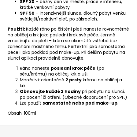
SPF 30
– běžný den ve městě, práce v interiéru,
krátké venkovní pobyty.
SPF 50
– intenzivnější slunce, dlouhý pobyt venku,
světlejší/reaktivní pleť, po zákrocích.
Použití:
Každé ráno po čištění pleti naneste rovnoměrně
na obličej a krk jako poslední krok své péče. Jemně
vmasírujte do pleti – krém se okamžitě vstřebá bez
zanechání mastného filmu. Perfektní jako samostatná
péče i jako podklad pod make-up. Při delším pobytu na
slunci aplikaci pravidelně obnovujte.
Ráno naneste
poslední krok péče
(po
séru/krému) na obličej, krk a uši.
Množství: orientačně
2 prsty
krému na obličej a
krk.
Obnovujte každé 2 hodiny
při pobytu na slunci,
po pocení či otření. (Obecné doporučení pro SPF.)
Lze použít
samostatně nebo pod make-up
.
Obsah: 100ml
Z
á