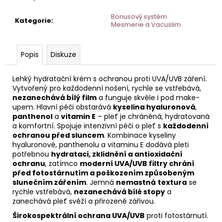
č
u
Bonusový systém
Kategorie
:
j
Mesmerie a Vacuslim
e
m
e
Popis
Diskuze
Lehký hydratační krém s ochranou proti UVA/UVB záření.
GENTLE
Vytvořený pro každodenní nošení, rychle se vstřebává,
DEEP
nezanechává bílý film
a funguje skvěle i pod make-
VYROVNÁVACÍ
upem. Hlavní péči obstarává
kyselina hyaluronová
,
TONIK
panthenol
a
vitamin E
– pleť je chráněná, hydratovaná
PRO
a komfortní.
Spojuje intenzivní péči o pleť s
každodenní
NORMÁLNÍ,
SUCHOU
ochranou před sluncem
. Kombinace kyseliny
A
hyaluronové, panthenolu a vitaminu E dodává pleti
CITLIVOU
potřebnou
hydrataci, zklidnění a antioxidační
PLEŤ
ochranu
, zatímco
moderní UVA/UVB filtry chrání
HOME
před fotostárnutím a poškozením způsobeným
slunečním zářením
. Jemná
nemastná
textura
se
rychle vstřebává,
nezanechává bílé stopy
a
zanechává pleť svěží a přirozeně zářivou.
Širokospektrální ochrana UVA/UVB
proti fotostárnutí.