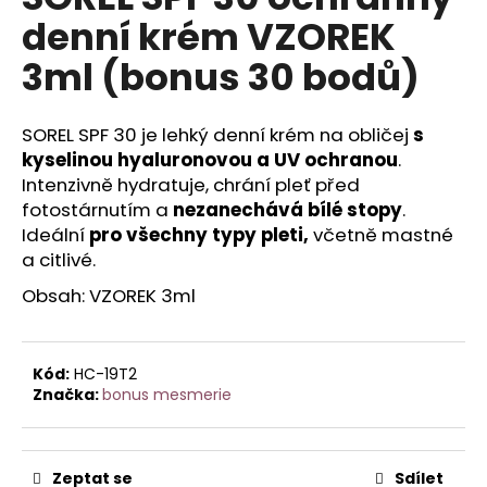
je
a
denní krém VZOREK
0,0
z
j
3ml (bonus 30 bodů)
5
í
hvězdiček.
t
SOREL SPF 30 je lehký denní krém na obličej
s
?
kyselinou hyaluronovou a UV ochranou
.
Intenzivně hydratuje, chrání pleť před
fotostárnutím a
nezanechává bílé stopy
.
Ideální
pro všechny typy pleti,
včetně mastné
HLEDAT
a citlivé.
Obsah: VZOREK 3ml
D
o
Kód:
HC-19T2
p
Značka:
bonus mesmerie
o
r
u
Zeptat se
Sdílet