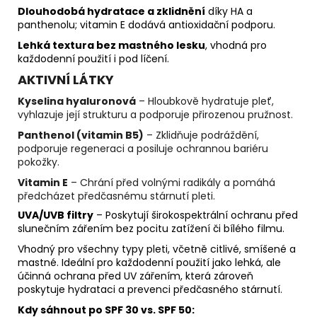
Dlouhodobá hydratace a zklidnění
díky HA a
panthenolu; vitamin E dodává antioxidační podporu.
Lehká textura bez mastného lesku
, vhodná pro
každodenní použití i pod líčení.
AKTIVNÍ LÁTKY
Kyselina hyaluronová
– Hloubkově hydratuje pleť,
vyhlazuje její strukturu a podporuje přirozenou pružnost.
Panthenol (vitamin B5)
– Zklidňuje podráždění,
podporuje regeneraci a posiluje ochrannou bariéru
pokožky.
Vitamin E
– Chrání před volnými radikály a pomáhá
předcházet předčasnému stárnutí pleti.
UVA/UVB filtry
– Poskytují širokospektrální ochranu před
slunečním zářením bez pocitu zatížení či bílého filmu.
Vhodný pro všechny typy pleti, včetně citlivé, smíšené a
mastné. Ideální pro každodenní použití jako lehká, ale
účinná ochrana před UV zářením, která zároveň
poskytuje hydrataci a prevenci předčasného stárnutí.
Kdy sáhnout po SPF 30 vs. SPF 50: