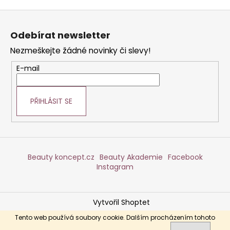
Z
á
Odebírat newsletter
p
Nezmeškejte žádné novinky či slevy!
a
t
E-mail
í
PŘIHLÁSIT SE
Beauty koncept.cz
Beauty Akademie
Facebook
Instagram
Vytvořil Shoptet
Copyright 2026
DERMABEAUTY
. Všechna práva
Tento web používá soubory cookie. Dalším procházením tohoto
vyhrazena.