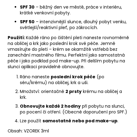
SPF 30
– běžný den ve městě, práce v interiéru,
krátké venkovní pobyty.
SPF 50
– intenzivnější slunce, dlouhý pobyt venku,
světlejší/reaktivní pleť, po zákrocích.
Použití:
Každé ráno po čištění pleti naneste rovnoměrně
na obličej a krk jako poslední krok své péče. Jemně
vmasírujte do pleti – krém se okamžitě vstřebá bez
zanechání mastného filmu. Perfektní jako samostatná
péče i jako podklad pod make-up. Při delším pobytu na
slunci aplikaci pravidelně obnovujte.
Ráno naneste
poslední krok péče
(po
séru/krému) na obličej, krk a uši.
Množství: orientačně
2 prsty
krému na obličej a
krk.
Obnovujte každé 2 hodiny
při pobytu na slunci,
po pocení či otření. (Obecné doporučení pro SPF.)
Lze použít
samostatně nebo pod make-up
.
Obsah: VZOREK 3ml