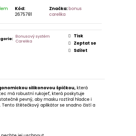
AVCE PRO DERMAPERO
 DERMAQUATRO NANO
adem
Kód:
Značka:
bonus
GLOW
2675781
carelika
Tisk
Bonusový systém
gorie
:
Carelika
Zeptat se
Sdílet
gonomickou silikonovou špičkou,
která
c má robustní rukojeť, která poskytuje
statečně pevný, aby masku roztíral hladce i
Tento štětečkový aplikátor se snadno čistí a
nechte jej uschnout.