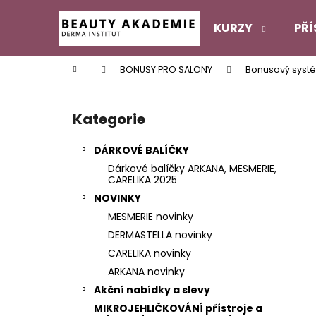
K
Přejít
na
o
KURZY
PŘÍ
obsah
Zpět
Zpět
š
do
do
í
Domů
BONUSY PRO SALONY
Bonusový systé
k
obchodu
obchodu
P
o
Kategorie
Přeskočit
s
kategorie
t
DÁRKOVÉ BALÍČKY
r
Dárkové balíčky ARKANA, MESMERIE,
a
CARELIKA 2025
n
NOVINKY
n
MESMERIE novinky
í
DERMASTELLA novinky
p
CARELIKA novinky
a
ARKANA novinky
n
Akční nabídky a slevy
e
MIKROJEHLIČKOVÁNÍ přístroje a