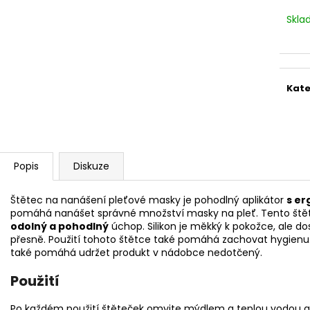
STERILNÍ NÁSTAVCE PRO DERMAPERO
STERILNÍ NÁST
DERMALIGHTPEN A DERMAQUATRO 12
DERMALIGHT A
Skl
JEHLIČEK
NÁSTAVCE/BB
Kate
Popis
Diskuze
Štětec na nanášení pleťové masky je pohodlný aplikátor
s er
pomáhá nanášet správné množství masky na pleť. Tento štěte
odolný a pohodlný
úchop. Silikon je měkký k pokožce, ale do
přesně. Použití tohoto štětce také pomáhá zachovat hygienu. 
také pomáhá udržet produkt v nádobce nedotčený.
Použití
Po každém použití štěteček omyjte mýdlem a teplou vodou a 