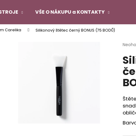
STROJE
VŠE O NÁKUPU a KONTAKTY
m Carelika
Silikonový štětec černý BONUS (75 BODŮ)
Co potřebujete najít?
Průmě
Neoh
hodno
Si
produ
HLEDAT
je
če
0,0
z
B
5
Doporučujeme
hvězdi
Štěte
snad
oblič
Barva