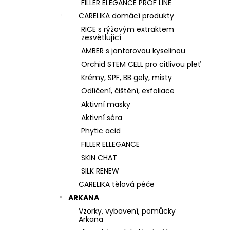
FILLER ELEGANCE PROF LINE
CARELIKA domácí produkty
RICE s rýžovým extraktem
zesvětlující
AMBER s jantarovou kyselinou
Orchid STEM CELL pro citlivou pleť
Krémy, SPF, BB gely, misty
Odlíčení, čištění, exfoliace
Aktivní masky
Aktivní séra
Phytic acid
FILLER ELLEGANCE
SKIN CHAT
SILK RENEW
CARELIKA tělová péče
ARKANA
Vzorky, vybavení, pomůcky
Arkana