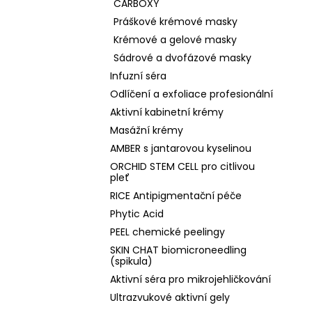
CARBOXY
Práškové krémové masky
Krémové a gelové masky
Sádrové a dvofázové masky
Infuzní séra
Odlíčení a exfoliace profesionální
Aktivní kabinetní krémy
Masážní krémy
AMBER s jantarovou kyselinou
ORCHID STEM CELL pro citlivou
pleť
RICE Antipigmentační péče
Phytic Acid
PEEL chemické peelingy
SKIN CHAT biomicroneedling
(spikula)
Aktivní séra pro mikrojehličkování
Ultrazvukové aktivní gely