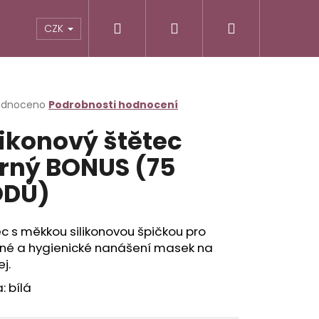
Hledat
Přihlášení
Nákupní
CZK
košík
rné
odnoceno
Podrobnosti hodnocení
cení
likonový štětec
ktu
rný BONUS (75
ODŮ)
ček.
c s měkkou silikonovou špičkou pro
né a hygienické nanášení masek na
ej.
Následující
: bílá