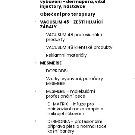
STERILNÍ NÁSTAVCE PRO DERMAPERO
vybavení - dermapera, vital
l
DERMALIGHTPEN A DERMAQUATRO 36
injektory, nástavce
JEHLIČEK
Oblečení pro terapeuty
VACUSLIM 48 - ZEŠTÍHLUJÍCÍ
ZÁBALY
VACUSLIM 48 profesionální
produkty
VACUSLIM 48 klientské produkty
Reklamní materiály
MESMERIE
DOPRODEJ
Vzorky, vybavení, pomůcky
MESMERIE
MESMERIE - molekulární
profesionální péče
D-MATRIX - infuze pro
neinvazivní mezoterapie a
mikrojehličkování
DERMONEA - profesionální
příprava pleti a normalizace
kožní bariéry