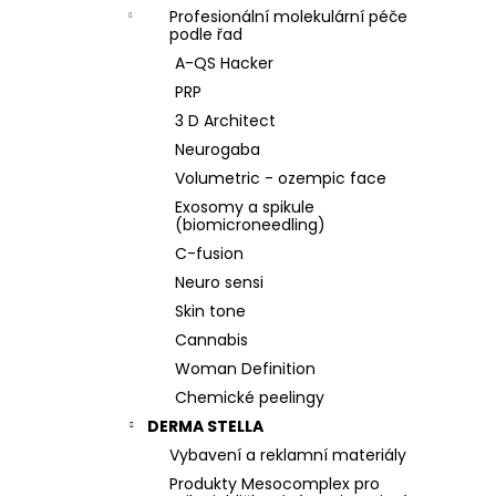
Profesionální molekulární péče
podle řad
A-QS Hacker
PRP
3 D Architect
Neurogaba
Volumetric - ozempic face
Exosomy a spikule
(biomicroneedling)
C-fusion
Neuro sensi
Skin tone
Cannabis
Woman Definition
Chemické peelingy
DERMA STELLA
Vybavení a reklamní materiály
Produkty Mesocomplex pro