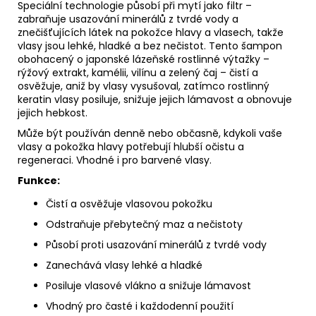
Speciální technologie působí při mytí jako filtr –
zabraňuje usazování minerálů z tvrdé vody a
znečišťujících látek na pokožce hlavy a vlasech, takže
vlasy jsou lehké, hladké a bez nečistot. Tento šampon
obohacený o japonské lázeňské rostlinné výtažky –
rýžový extrakt, kamélii, vilínu a zelený čaj – čistí a
osvěžuje, aniž by vlasy vysušoval, zatímco rostlinný
keratin vlasy posiluje, snižuje jejich lámavost a obnovuje
jejich hebkost.
Může být používán denně nebo občasně, kdykoli vaše
vlasy a pokožka hlavy potřebují hlubší očistu a
regeneraci. Vhodné i pro barvené vlasy.
Funkce:
Čistí a osvěžuje vlasovou pokožku
Odstraňuje přebytečný maz a nečistoty
Působí proti usazování minerálů z tvrdé vody
Zanechává vlasy lehké a hladké
Posiluje vlasové vlákno a snižuje lámavost
Vhodný pro časté i každodenní použití