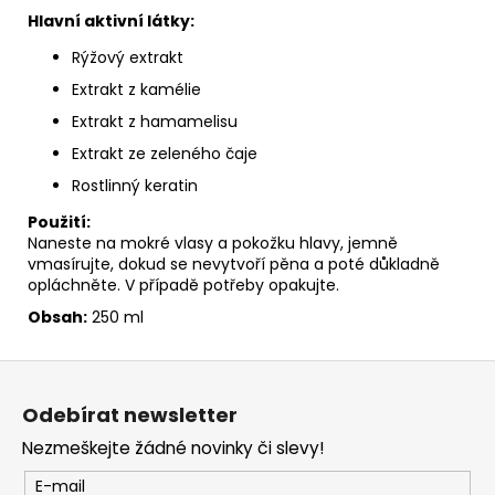
Hlavní aktivní látky:
Rýžový extrakt
Extrakt z kamélie
Extrakt z hamamelisu
Extrakt ze zeleného čaje
Rostlinný keratin
Použití:
Naneste na mokré vlasy a pokožku hlavy, jemně
vmasírujte, dokud se nevytvoří pěna a poté důkladně
opláchněte. V případě potřeby opakujte.
Obsah:
250 ml
Z
á
Odebírat newsletter
p
Nezmeškejte žádné novinky či slevy!
a
t
E-mail