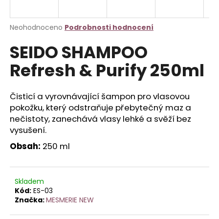
a
j
Průměrné
Neohodnoceno
Podrobnosti hodnocení
í
hodnocení
SEIDO SHAMPOO
produktu
t
je
?
Refresh & Purify 250ml
0,0
z
5
hvězdiček.
Čisticí a vyrovnávající šampon pro vlasovou
pokožku, který odstraňuje přebytečný maz a
HLEDAT
nečistoty, zanechává vlasy lehké a svěží bez
vysušení.
Obsah:
250 ml
D
o
p
Skladem
o
Kód:
ES-03
r
Značka:
MESMERIE NEW
u