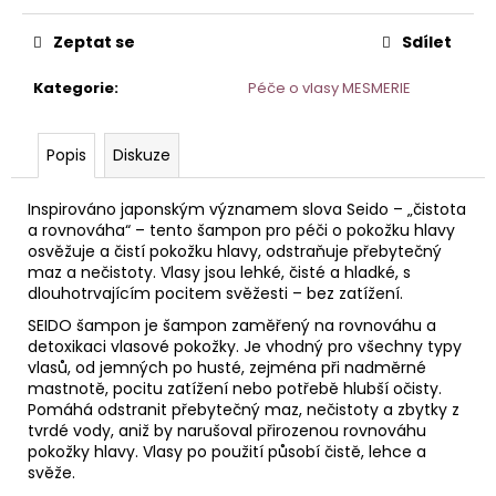
č
u
Zeptat se
Sdílet
j
e
Kategorie
:
Péče o vlasy MESMERIE
m
e
Popis
Diskuze
STERILNÍ
NÁSTAVCE
Inspirováno japonským významem slova Seido – „čistota
PRO
a rovnováha“ – tento šampon pro péči o pokožku hlavy
DERMAPERO
osvěžuje a čistí pokožku hlavy, odstraňuje přebytečný
DERMALIGHTPEN
maz a nečistoty. Vlasy jsou lehké, čisté a hladké, s
A
dlouhotrvajícím pocitem svěžesti – bez zatížení.
DERMAQUATRO
36
SEIDO šampon je šampon zaměřený na rovnováhu a
JEHLIČEK
detoxikaci vlasové pokožky. Je vhodný pro všechny typy
vlasů, od jemných po husté, zejména při nadměrné
mastnotě, pocitu zatížení nebo potřebě hlubší očisty.
Pomáhá odstranit přebytečný maz, nečistoty a zbytky z
tvrdé vody, aniž by narušoval přirozenou rovnováhu
pokožky hlavy. Vlasy po použití působí čistě, lehce a
svěže.