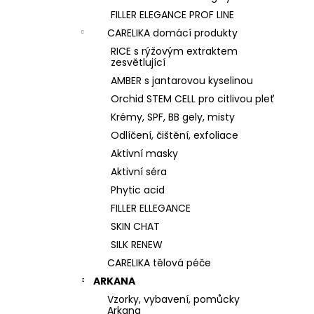
FILLER ELEGANCE PROF LINE
CARELIKA domácí produkty
RICE s rýžovým extraktem
zesvětlující
AMBER s jantarovou kyselinou
Orchid STEM CELL pro citlivou pleť
Krémy, SPF, BB gely, misty
Odlíčení, čištění, exfoliace
Aktivní masky
Aktivní séra
Phytic acid
FILLER ELLEGANCE
SKIN CHAT
SILK RENEW
CARELIKA tělová péče
ARKANA
Vzorky, vybavení, pomůcky
Arkana