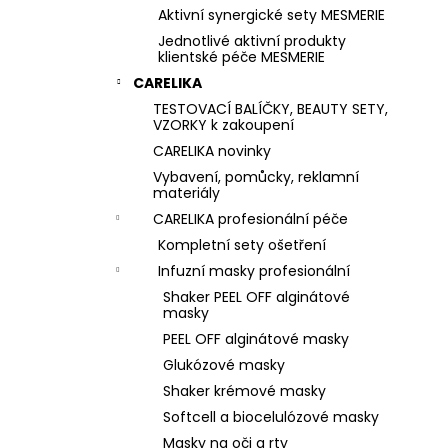
Aktivní synergické sety MESMERIE
Jednotlivé aktivní produkty
klientské péče MESMERIE
CARELIKA
TESTOVACÍ BALÍČKY, BEAUTY SETY,
VZORKY k zakoupení
CARELIKA novinky
Vybavení, pomůcky, reklamní
materiály
CARELIKA profesionální péče
Kompletní sety ošetření
Infuzní masky profesionální
Shaker PEEL OFF alginátové
masky
PEEL OFF alginátové masky
Glukózové masky
Shaker krémové masky
Softcell a biocelulózové masky
Masky na oči a rty