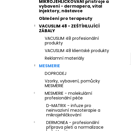
e
STERILNÍ NÁSTAVCE PRO DERMAPERO
MIKROJEHLIČKOVÁNÍ přístroje a
DERMALIGHTPEN A DERMAQUATRO 36
vybavení - dermapera, vital
l
injektory, nástavce
JEHLIČEK
Oblečení pro terapeuty
VACUSLIM 48 - ZEŠTÍHLUJÍCÍ
ZÁBALY
VACUSLIM 48 profesionální
produkty
VACUSLIM 48 klientské produkty
Reklamní materiály
MESMERIE
DOPRODEJ
Vzorky, vybavení, pomůcky
MESMERIE
MESMERIE - molekulární
profesionální péče
D-MATRIX - infuze pro
neinvazivní mezoterapie a
mikrojehličkování
DERMONEA - profesionální
příprava pleti a normalizace