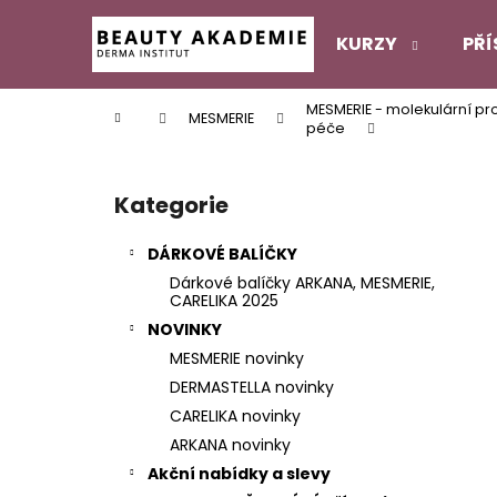
K
Přejít
na
o
KURZY
PŘÍ
obsah
Zpět
Zpět
š
do
do
í
MESMERIE - molekulární pr
Domů
MESMERIE
k
obchodu
obchodu
péče
P
o
Kategorie
Přeskočit
s
kategorie
t
DÁRKOVÉ BALÍČKY
r
Dárkové balíčky ARKANA, MESMERIE,
a
CARELIKA 2025
n
NOVINKY
n
MESMERIE novinky
í
DERMASTELLA novinky
p
CARELIKA novinky
a
ARKANA novinky
n
Akční nabídky a slevy