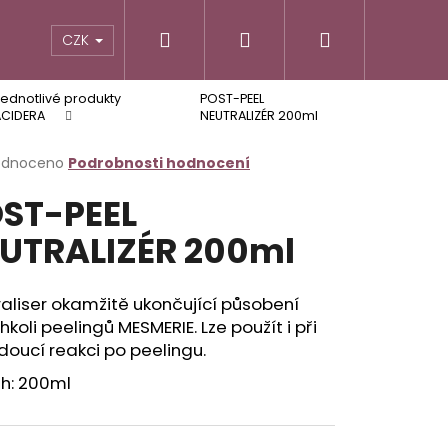
Hledat
Přihlášení
Nákupní
CZK
ednotlivé produkty
POST-PEEL
košík
ACIDERA
NEUTRALIZÉR 200ml
rné
odnoceno
Podrobnosti hodnocení
cení
ST-PEEL
ktu
UTRALIZÉR 200ml
ček.
aliser okamžitě ukončující působení
hkoli peelingů MESMERIE. Lze použít i při
oucí reakci po peelingu.
h: 200ml
Následující