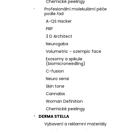
Chemické peelingy
Profesionální molekulární péče
podle řad
A-QS Hacker
PRP
3 D Architect
Neurogaba
Volumetric - ozempic face
Exosomy a spikule
(biomicroneedling)
C-fusion
Neuro sensi
Skin tone
Cannabis
Woman Definition
Chemické peelingy
DERMA STELLA
Vybavení a reklamní materiály