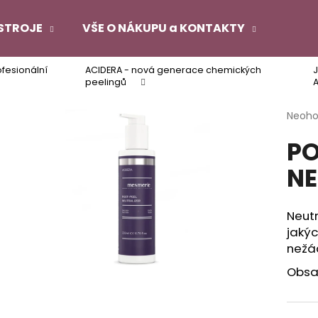
STROJE
VŠE O NÁKUPU a KONTAKTY
ofesionální
ACIDERA - nová generace chemických
J
Co potřebujete najít?
peelingů
Průmě
Neoh
hodno
HLEDAT
PO
produ
je
NE
0,0
z
Doporučujeme
5
hvězdi
Neutr
jakýc
nežád
Obsa