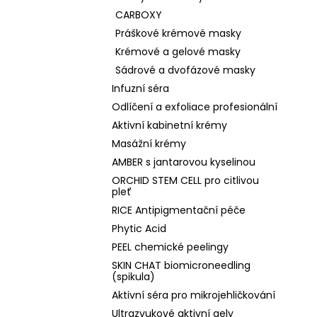
CARBOXY
Práškové krémové masky
Krémové a gelové masky
Sádrové a dvofázové masky
Infuzní séra
Odlíčení a exfoliace profesionální
Aktivní kabinetní krémy
Masážní krémy
AMBER s jantarovou kyselinou
ORCHID STEM CELL pro citlivou
pleť
RICE Antipigmentační péče
Phytic Acid
PEEL chemické peelingy
SKIN CHAT biomicroneedling
(spikula)
Aktivní séra pro mikrojehličkování
Ultrazvukové aktivní gely