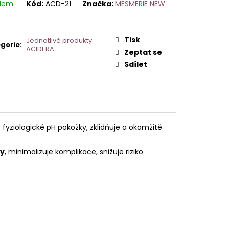
AVCE PRO DERMAPERO
adem
Kód:
ACD-21
Značka:
MESMERIE NEW
 DERMAQUATRO NANO
GLOW
Tisk
Jednotlivé produkty
gorie
:
ACIDERA
Zeptat se
Sdílet
fyziologické pH pokožky, zklidňuje a okamžitě
gy
, minimalizuje komplikace, snižuje riziko