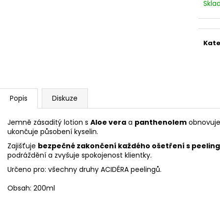
STERILNÍ NÁSTAVCE PRO DERMAPERO
STERILNÍ NÁST
Skl
DERMALIGHTPEN A DERMAQUATRO 12
DERMALIGHT A
JEHLIČEK
NÁSTAVCE/BB
Kate
Popis
Diskuze
Jemně zásaditý lotion s
Aloe vera
a
panthenolem
obnovuje 
ukončuje působení kyselin.
Zajišťuje
bezpečné zakončení každého ošetření s peelin
podráždění a zvyšuje spokojenost klientky.
Určeno pro:
všechny druhy ACIDÉRA peelingů.
Obsah: 200ml