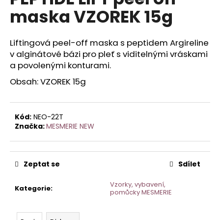
je
a
maska VZOREK 15g
0,0
z
j
5
í
hvězdiček.
Liftingová peel-off maska s peptidem Argireline
t
v alginátové bázi pro pleť s viditelnými vráskami
?
a povolenými konturami.
Obsah: VZOREK 15g
HLEDAT
Kód:
NEO-22T
Značka:
MESMERIE NEW
D
Zeptat se
Sdílet
o
p
Vzorky, vybavení,
o
Kategorie
:
pomůcky MESMERIE
r
u