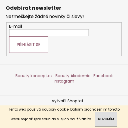
á
Odebírat newsletter
p
Nezmeškejte žádné novinky či slevy!
a
t
E-mail
í
PŘIHLÁSIT SE
Beauty koncept.cz
Beauty Akademie
Facebook
Instagram
Vytvořil Shoptet
Copyright 2026
DERMABEAUTY
. Všechna práva
Tento web používá soubory cookie. Dalším procházením tohoto
vyhrazena.
webu vyjadřujete souhlas s jejich používáním.
ROZUMÍM