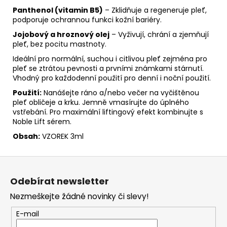
Panthenol (vitamin B5)
– Zklidňuje a regeneruje pleť,
podporuje ochrannou funkci kožní bariéry.
Jojobový a hroznový olej
– Vyživují, chrání a zjemňují
pleť, bez pocitu mastnoty.
Ideální pro normální, suchou i citlivou pleť zejména pro
pleť se ztrátou pevnosti a prvními známkami stárnutí.
Vhodný pro každodenní použití pro denní i noční použití.
Použití:
Nanášejte ráno a/nebo večer na vyčištěnou
pleť obličeje a krku. Jemně vmasírujte do úplného
vstřebání. Pro maximální liftingový efekt kombinujte s
Noble Lift sérem.
Obsah:
VZOREK 3ml
Z
á
Odebírat newsletter
p
Nezmeškejte žádné novinky či slevy!
a
t
E-mail