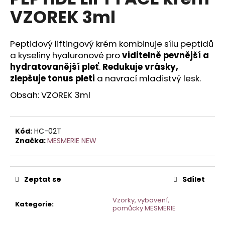
je
a
VZOREK 3ml
0,0
z
j
5
í
hvězdiček.
Peptidový liftingový krém kombinuje sílu peptidů
t
a kyseliny hyaluronové pro
viditelně pevnější a
?
hydratovanější pleť
.
Redukuje vrásky,
zlepšuje tonus pleti
a navrací mladistvý lesk.
Obsah: VZOREK 3ml
HLEDAT
Kód:
HC-02T
Značka:
MESMERIE NEW
D
o
Zeptat se
Sdílet
p
o
Vzorky, vybavení,
r
Kategorie
:
pomůcky MESMERIE
u