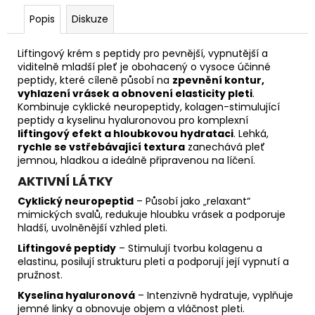
č
u
Popis
Diskuze
j
e
Liftingový krém s peptidy pro pevnější, vypnutější a
m
viditelně mladší pleť je obohacený o vysoce účinné
e
peptidy, které cíleně působí na
zpevnění kontur,
vyhlazení vrásek a obnovení elasticity pleti
.
Kombinuje cyklické neuropeptidy, kolagen-stimulující
ČISTÍCÍ
peptidy a kyselinu hyaluronovou pro komplexní
MLÉKO
liftingový efekt a hloubkovou hydrataci
. Lehká,
S
rychle se vstřebávající textura
zanechává pleť
EXTRAKTEM
jemnou, hladkou a ideálně připravenou na líčení.
Z
AKTIVNÍ LÁTKY
BAVLNY
50
Cyklický neuropeptid
– Působí jako „relaxant“
ML
mimických svalů, redukuje hloubku vrásek a podporuje
hladší, uvolněnější vzhled pleti.
Liftingové peptidy
– Stimulují tvorbu kolagenu a
elastinu, posilují strukturu pleti a podporují její vypnutí a
pružnost.
Kyselina hyaluronová
– Intenzivně hydratuje, vyplňuje
jemné linky a obnovuje objem a vláčnost pleti.