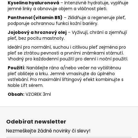
Kyselina hyaluronová
– Intenzivně hydratuje, vyplňuje
jemné linky a obnovuje objem a vláčnost pleti.
Panthenol (vitamin B5)
– Zklidňuje a regeneruje pleť,
podporuje ochrannou funkci kožní bariéry.
Jojobový a hroznový olej
– Vyživují, chrání a zjemňují
pleť, bez pocitu mastnoty.
Ideální pro normální, suchou i citlivou pleť zejména pro
pleť se ztrátou pevnosti a prvními známkami stárnutí.
Vhodný pro každodenní použití pro denní i noční použití.
Použití:
Nanášejte ráno a/nebo večer na vyčištěnou
pleť obličeje a krku. Jemně vmasírujte do úplného
vstřebání. Pro maximální liftingový efekt kombinujte s
Noble Lift sérem.
Obsah:
VZOREK 3ml
Z
á
Odebírat newsletter
p
Nezmeškejte žádné novinky či slevy!
a