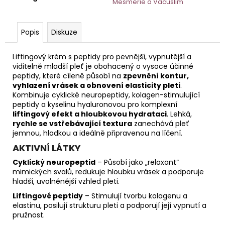
č
Mesmerie a Vacuslim
u
j
Popis
Diskuze
e
m
e
Liftingový krém s peptidy pro pevnější, vypnutější a
viditelně mladší pleť je obohacený o vysoce účinné
peptidy, které cíleně působí na
zpevnění kontur,
vyhlazení vrásek a obnovení elasticity pleti
.
AGE
DEFENSE
Kombinuje cyklické neuropeptidy, kolagen-stimulující
DENNÍ
peptidy a kyselinu hyaluronovou pro komplexní
KRÉM
liftingový efekt a hloubkovou hydrataci
. Lehká,
S
rychle se vstřebávající textura
zanechává pleť
PEPTIDY
jemnou, hladkou a ideálně připravenou na líčení.
50
ML
AKTIVNÍ LÁTKY
HOME
Cyklický neuropeptid
– Působí jako „relaxant“
mimických svalů, redukuje hloubku vrásek a podporuje
hladší, uvolněnější vzhled pleti.
Liftingové peptidy
– Stimulují tvorbu kolagenu a
elastinu, posilují strukturu pleti a podporují její vypnutí a
pružnost.