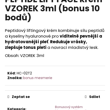
je
a
VZOREK 3ml (bonus 10
0,0
z
j
bodů)
5
í
hvězdiček.
t
Peptidový liftingový krém kombinuje sílu peptidů
?
a kyseliny hyaluronové pro
viditelně pevnější a
hydratovanější pleť
.
Redukuje vrásky,
zlepšuje tonus pleti
a navrací mladistvý lesk.
Obsah: VZOREK 3ml
HLEDAT
Kód:
HC-02T2
D
Značka:
bonus mesmerie
o
p
o
Zeptat se
Sdílet
r
u
Bonusový systém
Kategorie
: