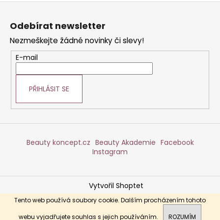
Z
á
Odebírat newsletter
p
Nezmeškejte žádné novinky či slevy!
a
t
E-mail
í
PŘIHLÁSIT SE
Beauty koncept.cz
Beauty Akademie
Facebook
Instagram
Vytvořil Shoptet
Copyright 2026
DERMABEAUTY
. Všechna práva
Tento web používá soubory cookie. Dalším procházením tohoto
vyhrazena.
webu vyjadřujete souhlas s jejich používáním.
ROZUMÍM