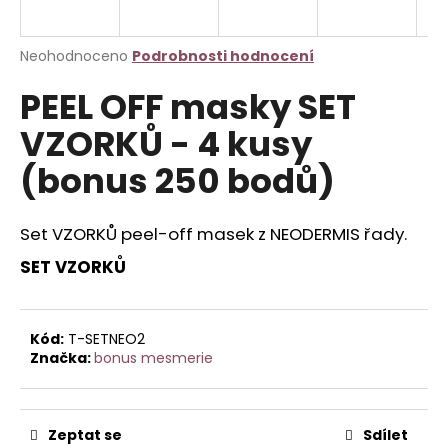
a
j
Průměrné
Neohodnoceno
Podrobnosti hodnocení
í
hodnocení
PEEL OFF masky SET
produktu
t
je
?
VZORKŮ - 4 kusy
0,0
z
(bonus 250 bodů)
5
hvězdiček.
Set VZORKŮ peel-off masek z NEODERMIS řady.
HLEDAT
SET VZORKŮ
D
o
Kód:
T-SETNEO2
Značka:
bonus mesmerie
p
o
r
u
Zeptat se
Sdílet