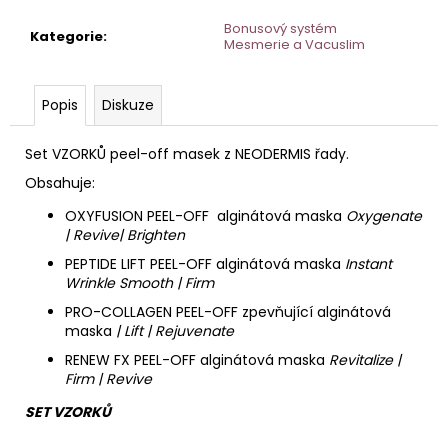
č
u
Bonusový systém
Kategorie
:
j
Mesmerie a Vacuslim
e
m
Popis
Diskuze
e
Set VZORKŮ peel-off masek z NEODERMIS řady.
TONIKUM
Obsahuje:
S
HYDRATAČNÍM
OXYFUSION PEEL-OFF
alginátová maska
Oxygenate
KOMPLEXEM
| Revive| Brighten
200
ML
PEPTIDE LIFT PEEL-OFF alginátová maska
Instant
Wrinkle Smooth | Firm
PRO-COLLAGEN PEEL-OFF zpevňující alginátová
maska
| Lift | Rejuvenate
RENEW FX PEEL-OFF alginátová maska
Revitalize |
Firm | Revive
SET VZORKŮ