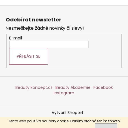
Z
á
Odebírat newsletter
p
Nezmeškejte žádné novinky či slevy!
a
t
E-mail
í
PŘIHLÁSIT SE
Beauty koncept.cz
Beauty Akademie
Facebook
Instagram
Vytvořil Shoptet
Copyright 2026
DERMABEAUTY
. Všechna práva
Tento web používá soubory cookie. Dalším procházením tohoto
vyhrazena.