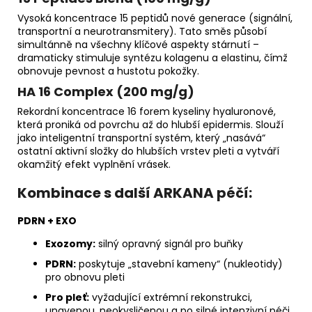
Vysoká koncentrace 15 peptidů nové generace (signální,
transportní a neurotransmitery). Tato směs působí
simultánně na všechny klíčové aspekty stárnutí –
dramaticky stimuluje syntézu kolagenu a elastinu, čímž
obnovuje pevnost a hustotu pokožky.
HA 16 Complex (200 mg/g)
Rekordní koncentrace 16 forem kyseliny hyaluronové,
která proniká od povrchu až do hlubší epidermis. Slouží
jako inteligentní transportní systém, který „nasává“
ostatní aktivní složky do hlubších vrstev pleti a vytváří
okamžitý efekt vyplnění vrásek.
Kombinace s další ARKANA péčí:
PDRN + EXO
Exozomy:
silný opravný signál pro buňky
PDRN:
poskytuje „stavební kameny“ (nukleotidy)
pro obnovu pleti
Pro pleť:
vyžadující extrémní rekonstrukci,
unavenou, neokysličenou a po silné intenzivní péči.