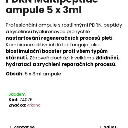
je
a
ampule 5 x 3ml
0,0
z
j
5
í
hvězdiček.
Profesionální ampule s rostlinnými PDRN, peptidy
t
a kyselinou hyaluronovou pro rychlé
?
nastartování regeneračních procesů pleti
.
Kombinace aktivních látek funguje jako
biostimulační booster proti všem typům
stárnutí.
Zároveň dochází k velkému
zklidnění,
hydrataci a zrychlení reparačních procesů
.
HLEDAT
Obsah:
5 x 3ml ampule
D
Skladem
o
Kód:
74076
p
Značka:
Arkana
o
r
u
Zeptat se
Sdílet