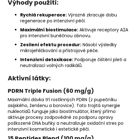
Výhody použití:
Rychlá rekuperace:
Výrazně zkracuje dobu
regenerace po intenzivní péči.
Maximální biostimulace:
Aktivuje receptory A2A
pro intenzivní buněčnou obnovu.
Zesílení efektu procedur:
Násobí výsledky
mikrojehličkování a přístrojové péče.
Intenzivní detoxikace:
Podporuje čištění pleti a
neutralizaci volných radikálů.
Aktivní látky:
PDRN Triple Fusion (60 mg/g)
Maximální dávka tří rostlinných PDRN (z pupečníku
asijského, ženšenu a borovice). Tato trojitá synergie
nukleotidů funguje jako biostimulátor, který přímo
aktivuje procesy zodpovědné za podporu opravy
poškozené DNA buňky a neutralizuje oxidační stres po
intenzivní kosmetické i estetické péči.
15 Peptides Blend (100 mg/g)