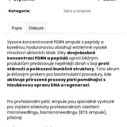
č
u
Kategorie
:
Séra a ampule
j
e
m
Popis
Diskuze
e
Vysoce koncentrované PDRN ampule s peptidy a
kyselinou hyaluronovou obsahují extrémně vysoké
ČISTÍCÍ
množství aktivních látek. Díky
dvojnásobné
MLÉKO
S
koncentraci PDRN a peptidů
oproti běžným
EXTRAKTEM
produktům představuje nejsilnější zbraň v boji
proti
Z
stárnutí a poškození buněčné struktury
. Toto sérum
BAVLNY
je klíčovým prvkem pro biostimulační procedury, kde
50
aktivuje přirozené procesy pleti pomáhající s
ML
hloubkovou opravu DNA a regenerací
.
Pro profesionální péči. Ampule jsou speciálně vyvinuté
pro zvýšení efektivity profesionálních ošetření:
microneedlingu, biomicroneedlingu (BTS ampule),
přístroji.