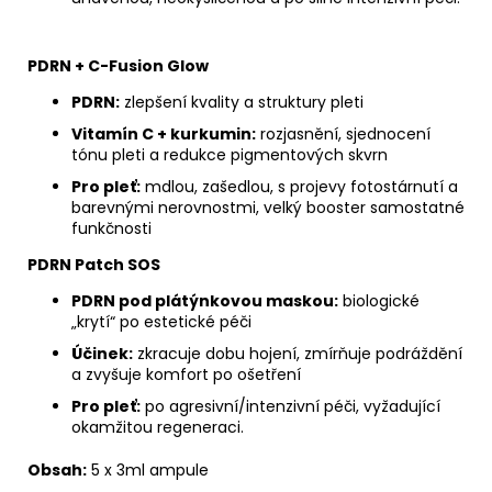
PDRN + C-Fusion Glow
PDRN:
zlepšení kvality a struktury pleti
Vitamín C + kurkumin:
rozjasnění, sjednocení
tónu pleti a redukce pigmentových skvrn
Pro pleť:
mdlou, zašedlou, s projevy fotostárnutí a
barevnými nerovnostmi, velký booster samostatné
funkčnosti
PDRN Patch SOS
PDRN pod plátýnkovou maskou:
biologické
„krytí“ po estetické péči
Účinek:
zkracuje dobu hojení, zmírňuje podráždění
a zvyšuje komfort po ošetření
Pro pleť:
po agresivní/intenzivní péči, vyžadující
okamžitou regeneraci.
Obsah:
5 x 3ml ampule