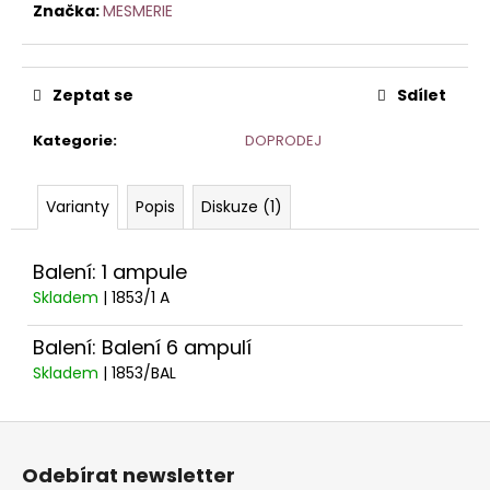
č
Značka:
MESMERIE
u
j
e
Zeptat se
Sdílet
m
e
Kategorie
:
DOPRODEJ
ORCHID
STEM
Varianty
Popis
Diskuze (1)
CELL
KRÉM
PRO
Balení: 1 ampule
CITLIVOU
Skladem
| 1853/1 A
PLEŤ
50ML
HOME
Balení: Balení 6 ampulí
Skladem
| 1853/BAL
Z
á
Odebírat newsletter