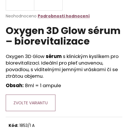
a
j
Průměrné
Neohodnoceno
Podrobnosti hodnocení
í
hodnocení
Oxygen 3D Glow sérum
produktu
t
je
?
– biorevitalizace
0,0
z
5
hvězdiček.
Oxygen 3D Glow
sérum
s klinickým kyslíkem pro
biorevitalizaci. Ideální pro pleť unavenou,
HLEDAT
povadlou, s viditelnými jemnými vráskami či se
ztrátou objemu.
Obsah:
8ml = 1 ampule
D
o
p
ZVOLTE VARIANTU
o
r
u
Kód:
1853/1 A