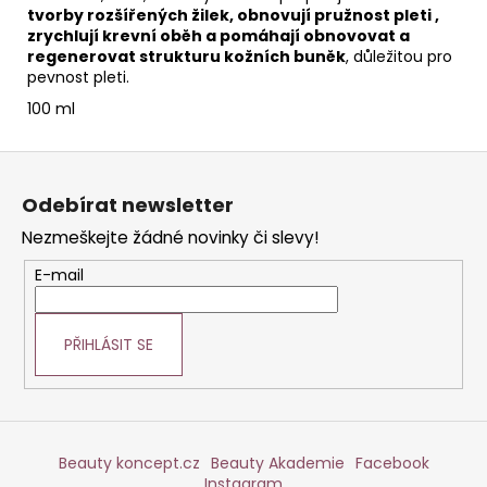
tvorby rozšířených žilek, obnovují pružnost pleti ,
zrychlují krevní oběh a pomáhají obnovovat a
regenerovat strukturu kožních buněk
, důležitou pro
pevnost pleti.
100 ml
Z
á
Odebírat newsletter
p
Nezmeškejte žádné novinky či slevy!
a
t
E-mail
í
PŘIHLÁSIT SE
Beauty koncept.cz
Beauty Akademie
Facebook
Instagram