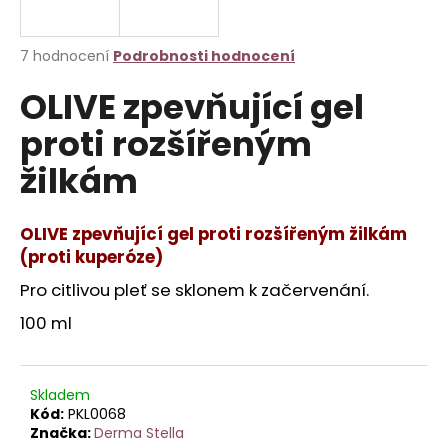
a
j
Průměrné
7 hodnocení
Podrobnosti hodnocení
í
hodnocení
OLIVE zpevňující gel
produktu
t
je
?
proti rozšířeným
4,7
z
žilkám
5
hvězdiček.
OLIVE zpevňující gel proti rozšířeným žilkám
HLEDAT
(proti kuperóze)
Pro citlivou pleť se sklonem k začervenání.
D
100 ml
o
p
o
Skladem
r
Kód:
PKL0068
u
Značka:
Derma Stella