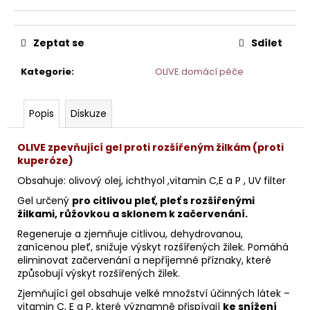
č
u
j
Zeptat se
Sdílet
e
m
Kategorie
:
OLIVE domácí péče
e
Popis
Diskuze
TONIKUM
S
HYDRATAČNÍM
OLIVE zpevňující gel proti rozšířeným žilkám (proti
KOMPLEXEM
kuperóze)
50
ML
Obsahuje: olivový olej, ichthyol ,vitamin C,E a P , UV filter
Gel určený
pro citlivou pleť, pleť s rozšířenými
žilkami, růžovkou a sklonem k začervenání.
Regeneruje a zjemňuje citlivou, dehydrovanou,
zanícenou pleť, snižuje výskyt rozšířených žilek. Pomáhá
eliminovat začervenání a nepříjemné příznaky, které
způsobují výskyt rozšířených žilek.
Zjemňující gel obsahuje velké množství účinných látek –
vitamin C, E a P, které významně přispívají
ke snížení