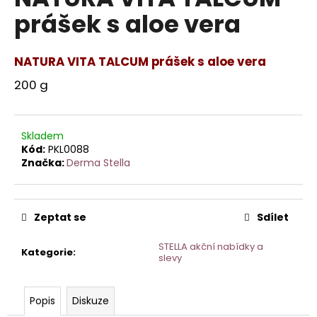
je
a
prášek s aloe vera
0,0
z
j
5
í
hvězdiček.
NATURA VITA TALCUM prášek s aloe vera
t
200 g
?
Skladem
Kód:
PKL0088
Značka:
Derma Stella
HLEDAT
Zeptat se
Sdílet
D
o
STELLA akční nabídky a
Kategorie
:
p
slevy
o
r
Popis
Diskuze
u