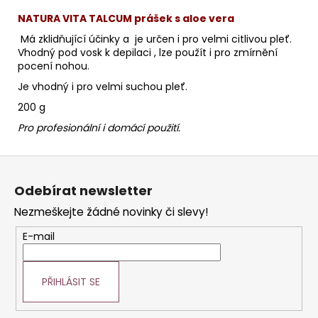
č
u
NATURA VITA TALCUM prášek s aloe vera
j
Má zklidňující účinky a je určen i pro velmi citlivou pleť.
e
Vhodný pod vosk k depilaci , lze použít i pro zmírnění
m
pocení nohou.
e
Je vhodný i pro velmi suchou pleť.
200 g
ACTIVE
Pro profesionální i domácí použití.
HYDRATAČNÍ
KRÉM
S
Z
KYSELINOU
á
HYALURONOVOU
Odebírat newsletter
A
p
MOŘSKOU
Nezmeškejte žádné novinky či slevy!
a
ŘASOU
50
t
E-mail
ML
í
HOME
PŘIHLÁSIT SE