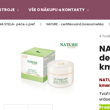
STROJE
VŠE O NÁKUPU a KONTAKTY
MA STELLA- péče o pleť
NATURE - certifikovaná biokosmetika
Co potřebujete najít?
Průmě
4 hod
hodno
NA
produ
HLEDAT
je
de
4,5
z
k
5
Doporučujeme
hvězdi
NATU
kmen
Tvoří
vráse
Prod