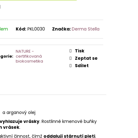
AVCE PRO DERMAPERO
l
 DERMAQUATRO NANO
GLOW
adem
Kód:
PKL0030
Značka:
Derma Stella
Tisk
NATURE -
gorie
:
certifikovaná
Zeptat se
biokosmetika
Sdílet
a a arganový olej
vyhlazuje vrásky
. Rostlinné kmenové buňky
h vrásek
.
aktivní činnost, čímž
oddalují stárnutí pleti
.