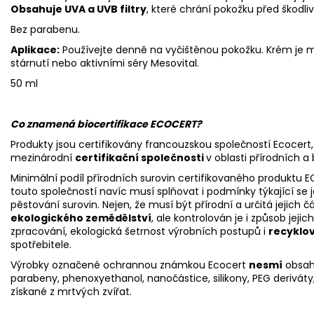
Obsahuje UVA a UVB filtry
, které chrání pokožku před škodl
Bez parabenu.
Aplikace:
Používejte denně na vyčištěnou pokožku. Krém je m
stárnutí nebo aktivními séry Mesovital.
50 ml
Co znamená biocertifikace ECOCERT?
Produkty jsou certifikovány francouzskou společností Ecocert, 
mezinárodní
certifikační společnosti
v oblasti přírodních a
Minimální podíl přírodních surovin certifikovaného produktu
touto společností navíc musí splňovat i podmínky týkající se j
pěstování surovin. Nejen, že musí být přírodní a určitá jejich 
ekologického zemědělství
, ale kontrolován je i způsob jeji
zpracování, ekologická šetrnost výrobních postupů i
recyklo
spotřebitele.
Výrobky označené ochrannou známkou Ecocert
nesmí
obsah
parabeny, phenoxyethanol, nanočástice, silikony, PEG deriváty
získané z mrtvých zvířat.