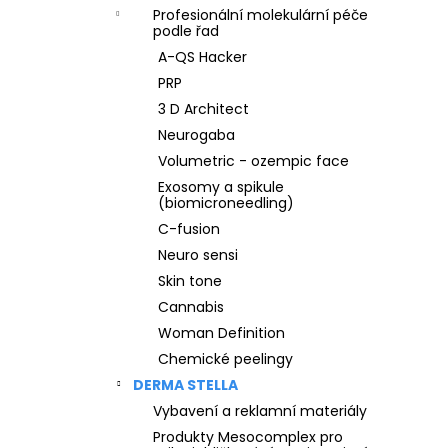
Profesionální molekulární péče
podle řad
A-QS Hacker
PRP
3 D Architect
Neurogaba
Volumetric - ozempic face
Exosomy a spikule
(biomicroneedling)
C-fusion
Neuro sensi
Skin tone
Cannabis
Woman Definition
Chemické peelingy
DERMA STELLA
Vybavení a reklamní materiály
Produkty Mesocomplex pro