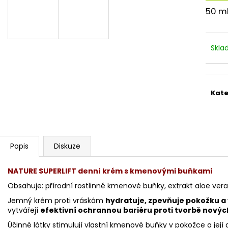
STERILNÍ NÁSTAVCE PRO DERMAPERO
STERILNÍ NÁST
50 m
DERMALIGHTPEN A DERMAQUATRO 12
DERMALIGHT A
JEHLIČEK
NÁSTAVCE/BB
Skl
Kate
Popis
Diskuze
NATURE SUPERLIFT
denní krém s kmenovými buňkami
Obsahuje: přírodní rostlinné kmenové buňky, extrakt aloe ver
Jemný krém proti vráskám
hydratuje, zpevňuje pokožku a 
vytvářejí
efektivní ochrannou bariéru proti tvorbě novýc
Účinné látky stimulují vlastní kmenové buňky v pokožce a její 