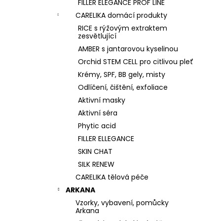
FILLER ELEGANCE PROF LINE
CARELIKA domácí produkty
RICE s rýžovým extraktem
zesvětlující
AMBER s jantarovou kyselinou
Orchid STEM CELL pro citlivou pleť
Krémy, SPF, BB gely, misty
Odlíčení, čištění, exfoliace
Aktivní masky
Aktivní séra
Phytic acid
FILLER ELLEGANCE
SKIN CHAT
SILK RENEW
CARELIKA tělová péče
ARKANA
Vzorky, vybavení, pomůcky
Arkana