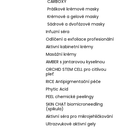
CARBOXY
Práškové krémové masky
Krémové a gelové masky
Sádrové a dvofázové masky
Infuzní séra
Odlíčení a exfoliace profesionální
Aktivní kabinetní krémy
Masážní krémy
AMBER s jantarovou kyselinou
ORCHID STEM CELL pro citlivou
pleť
RICE Antipigmentační péče
Phytic Acid
PEEL chemické peelingy
SKIN CHAT biomicroneedling
(spikula)
Aktivní séra pro mikrojehličkování
Ultrazvukové aktivní gely