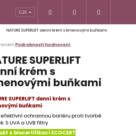
Hledat
Přihlášení
Nákupní
CZK
NATURE SUPERLIFT denní krém s kmenovými buňkami
košík
rné
nocení
Podrobnosti hodnocení
cení
TURE SUPERLIFT
ktu
nní krém s
menovými buňkami
ček.
RE SUPERLIFT
denní krém s
ovými buňkami
 efektivní ochrannou bariéru proti tvorbě
Následující
k. S UVA a UVB filtry
ukt s biocertifikací ECOCERT