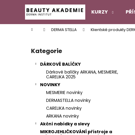
K
Přejít
na
o
KURZY
PŘÍ
obsah
Zpět
Zpět
š
do
do
í
Domů
DERMA STELLA
Klientské produkty DER
k
obchodu
obchodu
P
o
Kategorie
Přeskočit
s
kategorie
t
DÁRKOVÉ BALÍČKY
r
Dárkové balíčky ARKANA, MESMERIE,
a
CARELIKA 2025
n
NOVINKY
n
MESMERIE novinky
í
DERMASTELLA novinky
p
CARELIKA novinky
a
ARKANA novinky
n
Akční nabídky a slevy
e
MIKROJEHLIČKOVÁNÍ přístroje a