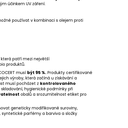
ivým účinkem UV záření.
ožné používat v kombinaci s olejem proti
která patří mezi největší
 bio produktů.
 ECOCERT musí
být 95 %.
Produkty certifikované
ejich výroby, která začíná u získávání a
část musí pocházet z
kontrolovaného
ch skladování, hygienické podmínky při
vatelnost
obalů a srozumitelnost etiket pro
ovat geneticky modifikované suroviny,
, syntetické parfémy a barviva a složky