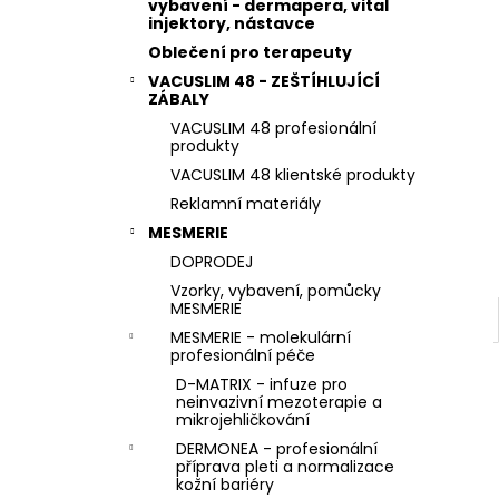
STERILNÍ NÁSTAVCE PRO DERMAPERO
vybavení - dermapera, vital
l
DERMALIGHTPEN A DERMAQUATRO 36
injektory, nástavce
JEHLIČEK
Oblečení pro terapeuty
VACUSLIM 48 - ZEŠTÍHLUJÍCÍ
ZÁBALY
VACUSLIM 48 profesionální
produkty
VACUSLIM 48 klientské produkty
Reklamní materiály
MESMERIE
DOPRODEJ
Vzorky, vybavení, pomůcky
MESMERIE
MESMERIE - molekulární
profesionální péče
D-MATRIX - infuze pro
neinvazivní mezoterapie a
mikrojehličkování
DERMONEA - profesionální
příprava pleti a normalizace
kožní bariéry