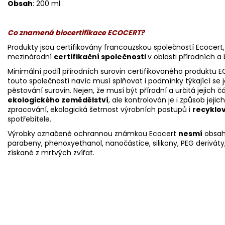
Obsah
: 200 ml
Co znamená biocertifikace ECOCERT?
Produkty jsou certifikovány francouzskou společností Ecocert, 
mezinárodní
certifikační společnosti
v oblasti přírodních a
Minimální podíl přírodních surovin certifikovaného produktu
touto společností navíc musí splňovat i podmínky týkající se j
pěstování surovin. Nejen, že musí být přírodní a určitá jejich 
ekologického zemědělství
, ale kontrolován je i způsob jeji
zpracování, ekologická šetrnost výrobních postupů i
recyklo
spotřebitele.
Výrobky označené ochrannou známkou Ecocert
nesmí
obsah
parabeny, phenoxyethanol, nanočástice, silikony, PEG deriváty
získané z mrtvých zvířat.