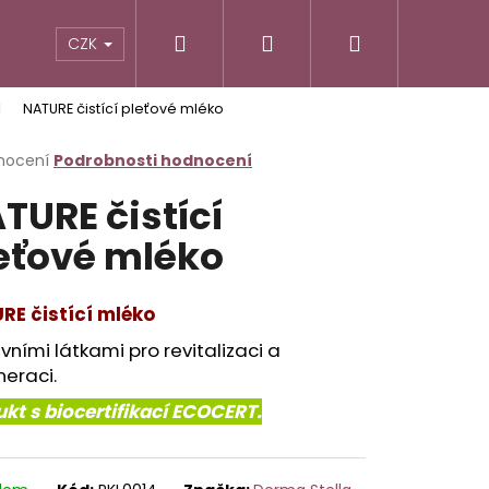
Hledat
Přihlášení
Nákupní
CZK
NATURE čistící pleťové mléko
košík
rné
nocení
Podrobnosti hodnocení
cení
TURE čistící
ktu
eťové mléko
ček.
RE čistící mléko
ivními látkami pro revitalizaci a
eraci.
kt s biocertifikací ECOCERT.
Následující