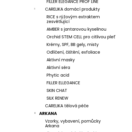
FILLER ELEGANCE PROF LINE
CARELIKA domácí produkty
RICE s rýžovým extraktem
zesvětlující
AMBER s jantarovou kyselinou
Orchid STEM CELL pro citlivou pleť
Krémy, SPF, BB gely, misty
Odlíčení, čištění, exfoliace
Aktivní masky
Aktivní séra
Phytic acid
FILLER ELLEGANCE
SKIN CHAT
SILK RENEW
CARELIKA tělová péče
ARKANA
Vzorky, vybavení, pomůcky
Arkana