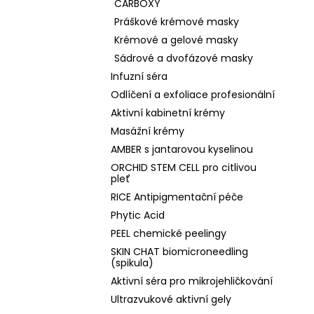
CARBOXY
Práškové krémové masky
Krémové a gelové masky
Sádrové a dvofázové masky
Infuzní séra
Odlíčení a exfoliace profesionální
Aktivní kabinetní krémy
Masážní krémy
AMBER s jantarovou kyselinou
ORCHID STEM CELL pro citlivou
pleť
RICE Antipigmentační péče
Phytic Acid
PEEL chemické peelingy
SKIN CHAT biomicroneedling
(spikula)
Aktivní séra pro mikrojehličkování
Ultrazvukové aktivní gely