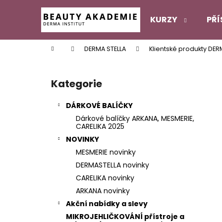
K
Přejít
na
o
KURZY
PŘÍ
obsah
Zpět
Zpět
š
do
do
í
Domů
DERMA STELLA
Klientské produkty DER
k
obchodu
obchodu
P
o
Kategorie
Přeskočit
s
kategorie
t
DÁRKOVÉ BALÍČKY
r
Dárkové balíčky ARKANA, MESMERIE,
a
CARELIKA 2025
n
NOVINKY
n
MESMERIE novinky
í
DERMASTELLA novinky
p
CARELIKA novinky
a
ARKANA novinky
n
Akční nabídky a slevy
e
MIKROJEHLIČKOVÁNÍ přístroje a