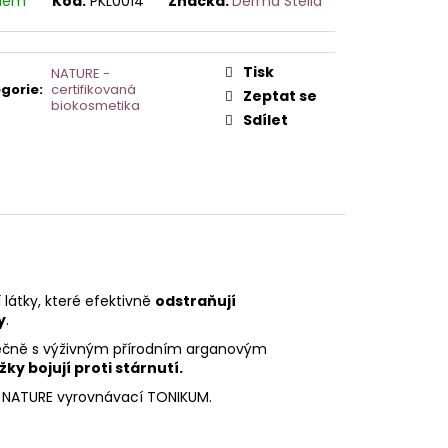
adem
Kód:
PKL0014
Značka:
Derma Stella
AVCE PRO DERMAPERO
 DERMAQUATRO NANO
GLOW
Tisk
NATURE -
gorie
:
certifikovaná
Zeptat se
biokosmetika
Sdílet
í látky, které efektivně
odstraňují
y
.
olečně s výživným přírodním arganovým
žky bojují proti stárnutí.
 NATURE vyrovnávací TONIKUM.