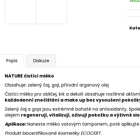
Skl
STERILNÍ NÁSTAVCE PRO DERMAPERO
STERILNÍ NÁST
DERMALIGHTPEN A DERMAQUATRO 12
DERMALIGHT A
JEHLIČEK
NÁSTAVCE/BB
Kate
Popis
Diskuze
NATURE čistící mléko
Obsahuje: zelený čaj, goji, přírodní arganový olej
Čistící mléko pro obličej, krk a dekolt obsahuje rostlinné aktivn
každodenní znečištění a make up bez vysoušení pokožk
Zelený čaj a goja jsou extrémně bohaté na antioxidanty. Sp
olejem
regenerují, vitalizují, oživují pokožku a výživné slo
Aplikace:
Naneste mléko vatovým tamponem, poté aplikujte
Produkt biocertifikované kosmetiky ECOCERT.