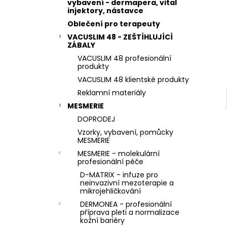
STERILNÍ NÁSTAVCE PRO DERMAPERO
vybavení - dermapera, vital
l
DERMALIGHTPEN A DERMAQUATRO 36
injektory, nástavce
JEHLIČEK
Oblečení pro terapeuty
VACUSLIM 48 - ZEŠTÍHLUJÍCÍ
ZÁBALY
VACUSLIM 48 profesionální
produkty
VACUSLIM 48 klientské produkty
Reklamní materiály
MESMERIE
DOPRODEJ
Vzorky, vybavení, pomůcky
MESMERIE
MESMERIE - molekulární
profesionální péče
D-MATRIX - infuze pro
neinvazivní mezoterapie a
mikrojehličkování
DERMONEA - profesionální
příprava pleti a normalizace
kožní bariéry