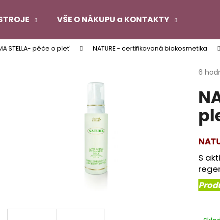
STROJE
VŠE O NÁKUPU a KONTAKTY
MA STELLA- péče o pleť
NATURE - certifikovaná biokosmetika
Co potřebujete najít?
Průmě
6 hod
hodno
NA
produ
HLEDAT
je
pl
4,7
z
5
Doporučujeme
hvězdi
NATU
S akt
regen
Produ