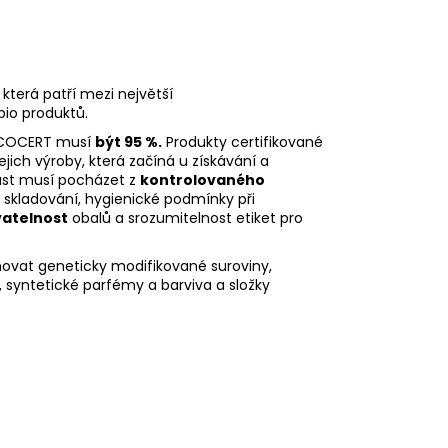
která patří mezi největší
 bio produktů.
 ECOCERT musí
být 95 %.
Produkty certifikované
ejich výroby, která začíná u získávání a
část musí pocházet z
kontrolovaného
ch skladování, hygienické podmínky při
vatelnost
obalů a srozumitelnost etiket pro
ovat geneticky modifikované suroviny,
, syntetické parfémy a barviva a složky