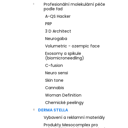
Profesionální molekulární péče
podle řad
A-QS Hacker
PRP
3 D Architect
Neurogaba
Volumetric - ozempic face
Exosomy a spikule
(biomicroneedling)
C-fusion
Neuro sensi
Skin tone
Cannabis
Woman Definition
Chemické peelingy
DERMA STELLA
Vybavení a reklamní materiály
Produkty Mesocomplex pro