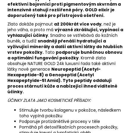
efektivní bojovníci proti pigmentovým skvrnám a
intenzivně stahují rozšířené póry. GOLD elixír je
doporučený také pro přístrojová ošetření.
Zlato dokáže pojmout
až 200krát více vody
, než je
jeho váha, a proto má
výrazné zkrášlující, vypínací a
vyhlazující účinky
. Snadno se vstřebává do kožních
buněk, a tudíž
snadněji přenáší hydratující a
vyživující minerály a další aktivní látky do hlubších
vrstev pokožky.
Tato
podporuje buněčnou obnovu
a optimální fungování pokožky
. Kromě zlata
obsahuje NATURE GOLD 24k luxusní řada také aktivní
látky nové generace
Neuropeptid (Acetyl-
Hexapeptide-8) a Genopeptid (Acetyl
Hexapeptyide-51 Amid). Tyto peptidy oddalují
proces stárnutí kůže a nabízející ihned viditelné
účinky.
ÚČINKY ZLATA JAKO KOSMETICKÉ PŘÍSADY:
Stimuluje tvorbu kolagenu v pokožce, následkem
toho vypíná pokožku
Podporuje protizánětlivé procesy v těle
Pomáhá při detoxifikačních procesech pokožky,
stimuluje krevní a lymfatický oběh