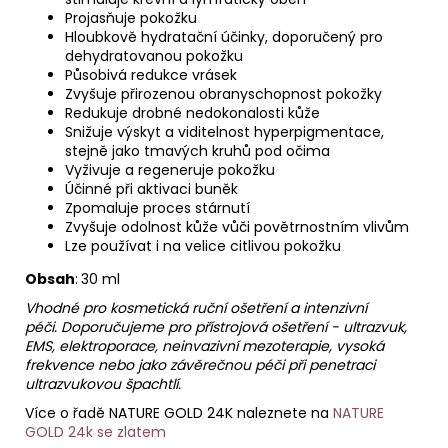
Projasňuje pokožku
Hloubkově hydratační účinky, doporučený pro
dehydratovanou pokožku
Působivá redukce vrásek
Zvyšuje přirozenou obranyschopnost pokožky
Redukuje drobné nedokonalosti kůže
Snižuje výskyt a viditelnost hyperpigmentace,
stejně jako tmavých kruhů pod očima
Vyživuje a regeneruje pokožku
Účinné při aktivaci buněk
Zpomaluje proces stárnutí
Zvyšuje odolnost kůže vůči povětrnostním vlivům
Lze používat i na velice citlivou pokožku
Obsah
:
30 ml
Vhodné pro kosmetická ruční ošetření a intenzivní
péči.
Doporučujeme pro přístrojová ošetření - ultrazvuk,
EMS, elektroporace, neinvazivní mezoterapie, vysoká
frekvence nebo jako závěrečnou péči při penetraci
ultrazvukovou špachtlí.
Více o řadě NATURE GOLD 24K naleznete na
NATURE
GOLD 24k se zlatem