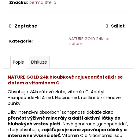
č
Značka:
Derma Stella
u
j
e
Zeptat se
Sdílet
m
e
NATURE GOLD 24K se
Kategorie
:
zlatem
ORCHID
STEM
Popis
Diskuze
CELL
KRÉM
PRO
NATURE GOLD 24k hloubkově rejuvenační elixír se
CITLIVOU
zlatem a vitamínem C
PLEŤ
50ML
Obsahuje 24karátové zlato, v
itamín C,
Acetyl
HOME
Hexapeptide-51 Amid,
Niacinamid, r
ostlinné kmenové
buňky
Díky intenzivní absorbční schopnosti dokáže zlato
přenést výživné minerály a další aktivní látky do
hlubokých vrstev pleti.
Nová generace „genopeptidu“,
který obsahuje,
zajišťuje výrazné zpevňující účinky a
intenzivně vypíná pleť.
Vitamín C a Niacinamid jsou