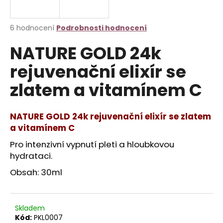
a
j
Průměrné
6 hodnocení
Podrobnosti hodnocení
í
hodnocení
NATURE GOLD 24k
produktu
t
je
?
rejuvenační elixír se
4,8
z
zlatem a vitamínem C
5
hvězdiček.
NATURE GOLD 24k rejuvenační elixír se zlatem
HLEDAT
a vitamínem C
Pro intenzivní vypnutí pleti a hloubkovou
hydrataci.
D
o
Obsah: 30ml
p
o
r
Skladem
u
Kód:
PKL0007