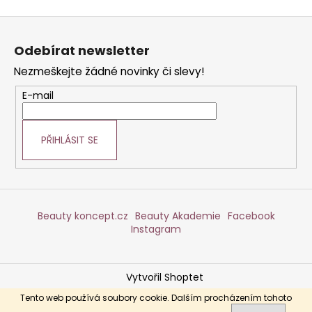
Z
á
Odebírat newsletter
p
Nezmeškejte žádné novinky či slevy!
a
t
E-mail
í
PŘIHLÁSIT SE
Beauty koncept.cz
Beauty Akademie
Facebook
Instagram
Vytvořil Shoptet
Copyright 2026
DERMABEAUTY
. Všechna práva
Tento web používá soubory cookie. Dalším procházením tohoto
vyhrazena.