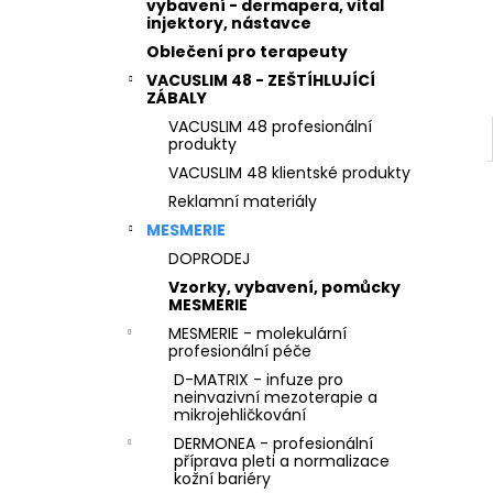
STERILNÍ NÁSTAVCE PRO DERMAPERO
vybavení - dermapera, vital
l
DERMALIGHTPEN A DERMAQUATRO 36
injektory, nástavce
JEHLIČEK
Oblečení pro terapeuty
VACUSLIM 48 - ZEŠTÍHLUJÍCÍ
ZÁBALY
VACUSLIM 48 profesionální
produkty
VACUSLIM 48 klientské produkty
Reklamní materiály
MESMERIE
DOPRODEJ
Vzorky, vybavení, pomůcky
MESMERIE
MESMERIE - molekulární
profesionální péče
D-MATRIX - infuze pro
neinvazivní mezoterapie a
mikrojehličkování
DERMONEA - profesionální
příprava pleti a normalizace
kožní bariéry