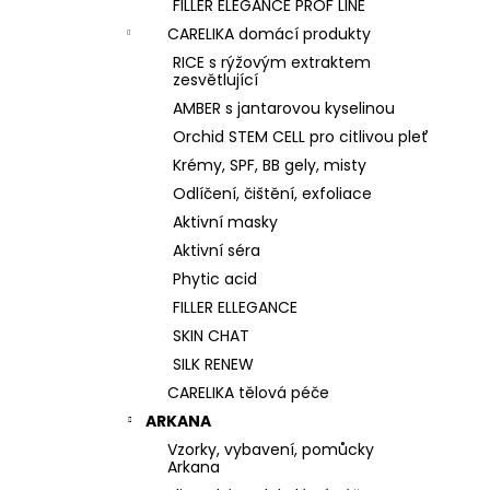
FILLER ELEGANCE PROF LINE
CARELIKA domácí produkty
RICE s rýžovým extraktem
zesvětlující
AMBER s jantarovou kyselinou
Orchid STEM CELL pro citlivou pleť
Krémy, SPF, BB gely, misty
Odlíčení, čištění, exfoliace
Aktivní masky
Aktivní séra
Phytic acid
FILLER ELLEGANCE
SKIN CHAT
SILK RENEW
CARELIKA tělová péče
ARKANA
Vzorky, vybavení, pomůcky
Arkana