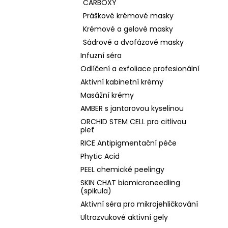
CARBOXY
Práškové krémové masky
Krémové a gelové masky
Sádrové a dvofázové masky
Infuzní séra
Odlíčení a exfoliace profesionální
Aktivní kabinetní krémy
Masážní krémy
AMBER s jantarovou kyselinou
ORCHID STEM CELL pro citlivou
pleť
RICE Antipigmentační péče
Phytic Acid
PEEL chemické peelingy
SKIN CHAT biomicroneedling
(spikula)
Aktivní séra pro mikrojehličkování
Ultrazvukové aktivní gely