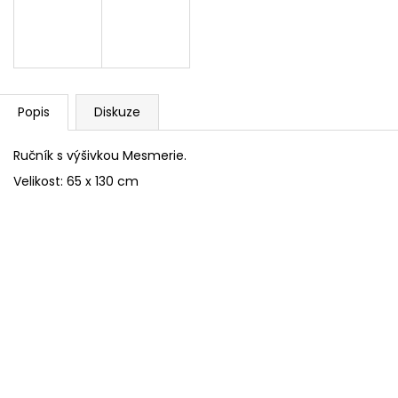
STERILNÍ NÁSTAVCE PRO DERMAPERO
STERILNÍ NÁST
DERMALIGHTPEN A DERMAQUATRO 12
DERMALIGHT A
JEHLIČEK
NÁSTAVCE/BB
Popis
Diskuze
Ručník s výšivkou Mesmerie.
Velikost: 65 x 130 cm