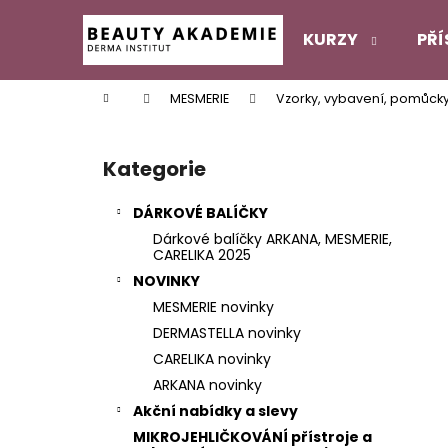
K
Přejít
na
o
KURZY
PŘÍ
obsah
Zpět
Zpět
š
do
do
í
Domů
MESMERIE
Vzorky, vybavení, pomůck
k
obchodu
obchodu
P
o
Kategorie
Přeskočit
s
kategorie
t
DÁRKOVÉ BALÍČKY
r
Dárkové balíčky ARKANA, MESMERIE,
a
CARELIKA 2025
n
NOVINKY
n
MESMERIE novinky
í
DERMASTELLA novinky
p
CARELIKA novinky
a
ARKANA novinky
n
Akční nabídky a slevy
e
MIKROJEHLIČKOVÁNÍ přístroje a