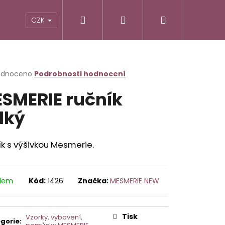
Hledat
Přihlášení
Nákupní
CZK
košík
rné
odnoceno
Podrobnosti hodnocení
cení
SMERIE ručník
ktu
lký
ček.
k s výšivkou Mesmerie.
adem
Kód:
1426
Značka:
MESMERIE NEW
Následující
Tisk
Vzorky, vybavení,
gorie
: