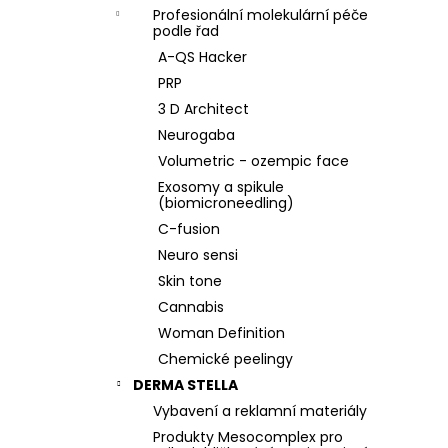
Profesionální molekulární péče
podle řad
A-QS Hacker
PRP
3 D Architect
Neurogaba
Volumetric - ozempic face
Exosomy a spikule
(biomicroneedling)
C-fusion
Neuro sensi
Skin tone
Cannabis
Woman Definition
Chemické peelingy
DERMA STELLA
Vybavení a reklamní materiály
Produkty Mesocomplex pro