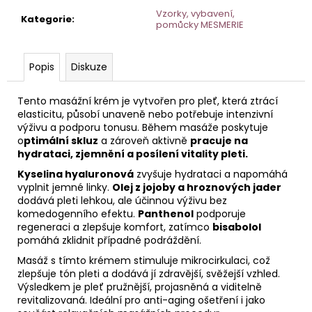
č
Vzorky, vybavení,
u
Kategorie
:
pomůcky MESMERIE
j
e
m
Popis
Diskuze
e
Tento masážní krém je vytvořen pro pleť, která ztrácí
elasticitu, působí unaveně nebo potřebuje intenzivní
ČISTÍCÍ
výživu a podporu tonusu. Během masáže poskytuje
MLÉKO
o
ptimální skluz
a zároveň aktivně
pracuje na
S
hydrataci, zjemnění a posílení vitality pleti.
EXTRAKTEM
Z
Kyselina hyaluronová
zvyšuje hydrataci a napomáhá
BAVLNY
vyplnit jemné linky.
Olej z jojoby a hroznových jader
50
dodává pleti lehkou, ale účinnou výživu bez
ML
komedogenního efektu.
Panthenol
podporuje
regeneraci a zlepšuje komfort, zatímco
bisabolol
pomáhá zklidnit případné podráždění.
Masáž s tímto krémem stimuluje mikrocirkulaci, což
zlepšuje tón pleti a dodává jí zdravější, svěžejší vzhled.
Výsledkem je pleť pružnější, projasněná a viditelně
revitalizovaná. Ideální pro anti-aging ošetření i jako