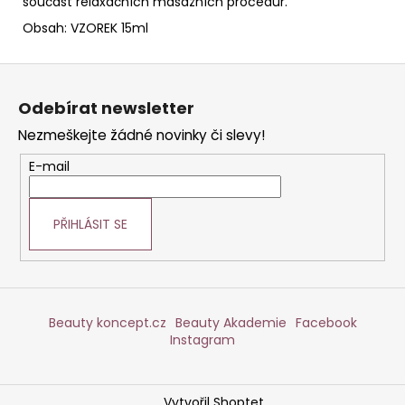
součást relaxačních masážních procedur.
Obsah: VZOREK 15ml
Z
á
Odebírat newsletter
p
Nezmeškejte žádné novinky či slevy!
a
t
E-mail
í
PŘIHLÁSIT SE
Beauty koncept.cz
Beauty Akademie
Facebook
Instagram
Vytvořil Shoptet