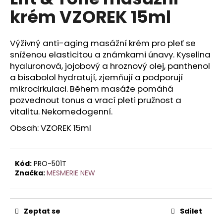
je
a
krém VZOREK 15ml
0,0
z
j
5
í
hvězdiček.
Výživný anti-aging masážní krém pro pleť se
t
sníženou elasticitou a známkami únavy. Kyselina
?
hyaluronová, jojobový a hroznový olej, panthenol
a bisabolol hydratují, zjemňují a podporují
mikrocirkulaci. Během masáže pomáhá
pozvednout tonus a vrací pleti pružnost a
vitalitu. Nekomedogenní.
HLEDAT
Obsah: VZOREK 15ml
D
Kód:
PRO-501T
o
Značka:
MESMERIE NEW
p
o
r
u
Zeptat se
Sdílet