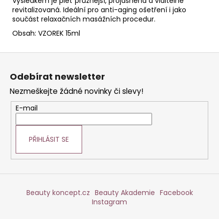
Výsledkem je pleť pružnější, projasněná a viditelně
revitalizovaná. Ideální pro anti-aging ošetření i jako
součást relaxačních masážních procedur.
Obsah: VZOREK 15ml
Z
á
Odebírat newsletter
p
Nezmeškejte žádné novinky či slevy!
a
t
E-mail
í
PŘIHLÁSIT SE
Beauty koncept.cz
Beauty Akademie
Facebook
Instagram