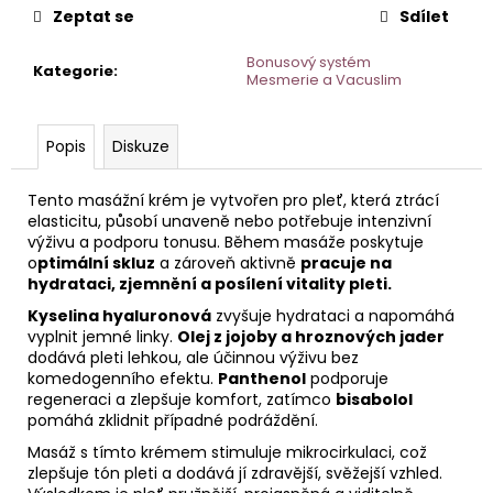
č
Zeptat se
Sdílet
u
j
Bonusový systém
Kategorie
:
e
Mesmerie a Vacuslim
m
e
Popis
Diskuze
AGE
Tento masážní krém je vytvořen pro pleť, která ztrácí
DEFENSE
elasticitu, působí unaveně nebo potřebuje intenzivní
DENNÍ
výživu a podporu tonusu. Během masáže poskytuje
KRÉM
S
o
ptimální skluz
a zároveň aktivně
pracuje na
PEPTIDY
hydrataci, zjemnění a posílení vitality pleti.
50
Kyselina hyaluronová
zvyšuje hydrataci a napomáhá
ML
vyplnit jemné linky.
Olej z jojoby a hroznových jader
HOME
dodává pleti lehkou, ale účinnou výživu bez
komedogenního efektu.
Panthenol
podporuje
regeneraci a zlepšuje komfort, zatímco
bisabolol
pomáhá zklidnit případné podráždění.
Masáž s tímto krémem stimuluje mikrocirkulaci, což
zlepšuje tón pleti a dodává jí zdravější, svěžejší vzhled.