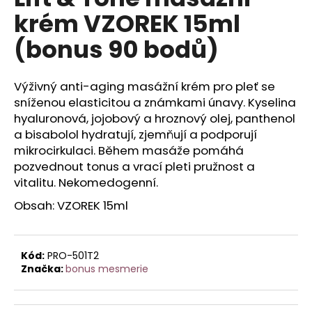
je
a
krém VZOREK 15ml
0,0
z
j
(bonus 90 bodů)
5
í
hvězdiček.
t
Výživný anti-aging masážní krém pro pleť se
?
sníženou elasticitou a známkami únavy. Kyselina
hyaluronová, jojobový a hroznový olej, panthenol
a bisabolol hydratují, zjemňují a podporují
mikrocirkulaci. Během masáže pomáhá
HLEDAT
pozvednout tonus a vrací pleti pružnost a
vitalitu. Nekomedogenní.
Obsah: VZOREK 15ml
D
o
p
Kód:
PRO-501T2
o
Značka:
bonus mesmerie
r
u