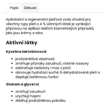
č
u
Popis
Diskuze
j
e
Hydratační a regenerační pleťová voda vhodná pro
m
všechny typy pleti
s 4 % účinných látek je vynikající
e
přípravou na aplikaci dalších kosmetických přípravků,
jako jsou krémy a séra.
GENTLE
Aktivní látky
DEEP
VYROVNÁVACÍ
Kyselina laktobionová
TONIK
PRO
protizánětlivé vlastnosti
NORMÁLNÍ,
zmírňuje příznaky zarudnutí, včetně rosacey
SUCHOU
odstraňuje nečistoty i maz z pórů
A
obnovuje hydrataci suché či dehydratované pleti a
CITLIVOU
PLEŤ
zlepšuje bariérovou funkci
HOME
Glukam a glycerol
zmírňují zarudnutí
urychlují hojení
zklidňují podrážděnou pokožku