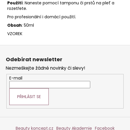
Použití
: Naneste pomocí tamponu či prstů na pleť a
rozetřete.
Pro profesionální i domácí použití.
Obsah
: 50ml
VZOREK
Z
á
Odebírat newsletter
p
Nezmeškejte žádné novinky či slevy!
a
t
E-mail
í
PŘIHLÁSIT SE
Beauty koncept.cz
Beauty Akademie
Facebook