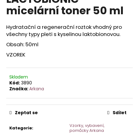
je
a
micelární toner 50 ml
0,0
z
j
5
í
hvězdiček.
Hydratační a regenerační roztok vhodný pro
t
všechny typy pleti s kyselinou laktobionovou.
?
Obsah: 50ml
VZOREK
HLEDAT
Skladem
Kód:
3890
Značka:
Arkana
D
o
p
Zeptat se
Sdílet
o
r
Vzorky, vybavení,
Kategorie
:
pomůcky Arkana
u