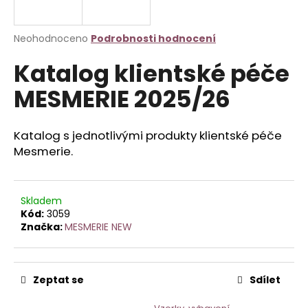
a
j
Průměrné
Neohodnoceno
Podrobnosti hodnocení
í
hodnocení
Katalog klientské péče
produktu
t
je
?
MESMERIE 2025/26
0,0
z
5
hvězdiček.
Katalog s jednotlivými produkty klientské péče
Mesmerie.
HLEDAT
Skladem
Kód:
3059
D
Značka:
MESMERIE NEW
o
p
o
r
Zeptat se
Sdílet
u