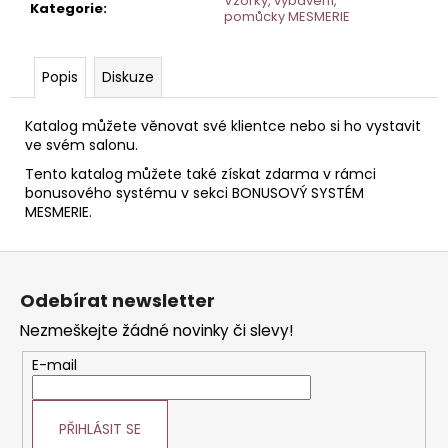
č
Vzorky, vybavení,
Kategorie
:
pomůcky MESMERIE
u
j
e
Popis
Diskuze
m
e
Katalog můžete věnovat své klientce nebo si ho vystavit
ve svém salonu.
TONIKUM
Tento katalog můžete také získat zdarma v rámci
S
bonusového systému v sekci BONUSOVÝ SYSTÉM
HYDRATAČNÍM
MESMERIE.
KOMPLEXEM
200
ML
Z
á
Odebírat newsletter
p
Nezmeškejte žádné novinky či slevy!
a
t
E-mail
í
PŘIHLÁSIT SE