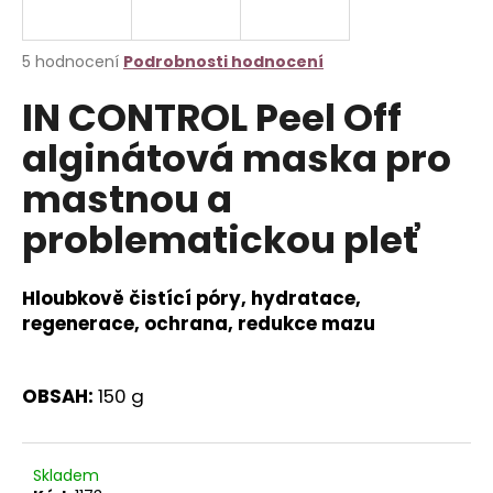
a
j
Průměrné
5 hodnocení
Podrobnosti hodnocení
í
hodnocení
IN CONTROL Peel Off
produktu
t
je
?
alginátová maska pro
4,4
z
mastnou a
5
hvězdiček.
problematickou pleť
HLEDAT
Hloubkově čistící póry, hydratace,
regenerace, ochrana, redukce mazu
D
o
OBSAH:
150 g
p
o
r
u
Skladem