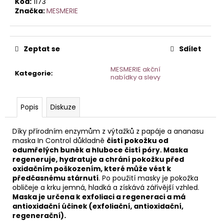
č
Kód:
1173
u
Značka:
MESMERIE
j
e
m
Zeptat se
Sdílet
e
MESMERIE akční
Kategorie
:
nabídky a slevy
AGE
DEFENSE
DENNÍ
Popis
Diskuze
KRÉM
S
PEPTIDY
Díky přírodním enzymům z výtažků z papáje a ananasu
50
maska ​​In Control důkladně
čistí pokožku od
ML
odumřelých buněk a hluboce čistí póry. Maska
HOME
regeneruje, hydratuje a chrání pokožku před
oxidačním poškozením, které může vést k
předčasnému stárnutí
. Po použití masky je pokožka
obličeje a krku jemná, hladká a získává zářivější vzhled.
Maska je určena k exfoliaci a regeneraci a má
antioxidační účinek (exfoliační, antioxidační,
regenerační).