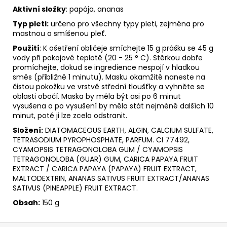
Aktivní složky
: papája, ananas
Typ pleti:
určeno pro všechny typy pleti, zejména pro
mastnou a smíšenou pleť.
Použití
: K ošetření obličeje smíchejte 15 g prášku se 45 g
vody při pokojové teplotě (20 - 25 ° C). Stěrkou dobře
promíchejte, dokud se ingredience nespojí v hladkou
směs (přibližně 1 minutu). Masku okamžitě naneste na
čistou pokožku ve vrstvě střední tloušťky a vyhněte se
oblasti obočí. Maska by měla být asi po 6 minut
vysušena a po vysušení by měla stát nejméně dalších 10
minut, poté ji lze zcela odstranit.
Složení:
DIATOMACEOUS EARTH, ALGIN, CALCIUM SULFATE,
TETRASODIUM PYROPHOSPHATE, PARFUM. CI 77492,
CYAMOPSIS TETRAGONOLOBA GUM / CYAMOPSIS
TETRAGONOLOBA (GUAR) GUM, CARICA PAPAYA FRUIT
EXTRACT / CARICA PAPAYA (PAPAYA) FRUIT EXTRACT,
MALTODEXTRIN, ANANAS SATIVUS FRUIT EXTRACT/ANANAS
SATIVUS (PINEAPPLE) FRUIT EXTRACT.
Obsah:
150 g