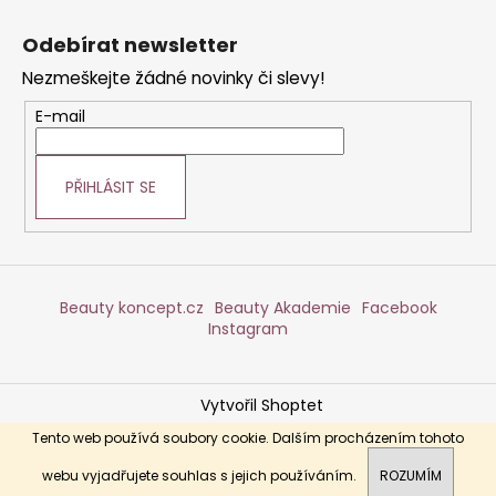
Z
á
Odebírat newsletter
p
Nezmeškejte žádné novinky či slevy!
a
t
E-mail
í
PŘIHLÁSIT SE
Beauty koncept.cz
Beauty Akademie
Facebook
Instagram
Vytvořil Shoptet
Copyright 2026
DERMABEAUTY
. Všechna práva
Tento web používá soubory cookie. Dalším procházením tohoto
vyhrazena.
webu vyjadřujete souhlas s jejich používáním.
ROZUMÍM