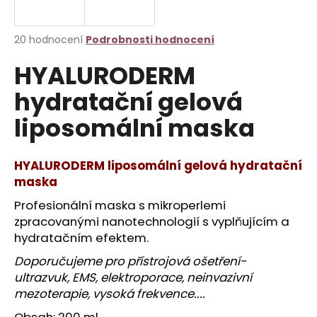
a
j
Průměrné
20 hodnocení
Podrobnosti hodnocení
í
hodnocení
HYALURODERM
produktu
t
je
?
hydratační gelová
3,8
z
liposomální maska
5
hvězdiček.
HYALURODERM liposomální gelová hydratační
HLEDAT
maska
Profesionální maska s mikroperlemi
zpracovanými nanotechnologií s vyplňujícím a
D
hydratačním efektem.
o
p
Doporučujeme pro přístrojová ošetření-
o
ultrazvuk, EMS, elektroporace, neinvazivní
r
mezoterapie, vysoká frekvence....
u
Obsah: 200 ml