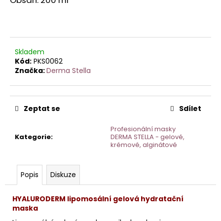
č
u
j
e
m
Skladem
e
Kód:
PKS0062
Značka:
Derma Stella
STERILNÍ
NÁSTAVCE
PRO
Zeptat se
Sdílet
DERMAPERO
DERMALIGHTPEN
A
Profesionální masky
DERMAQUATRO
Kategorie
:
DERMA STELLA - gelové,
36
krémové, alginátové
JEHLIČEK
Popis
Diskuze
HYALURODERM lipomosální gelová hydratační
maska