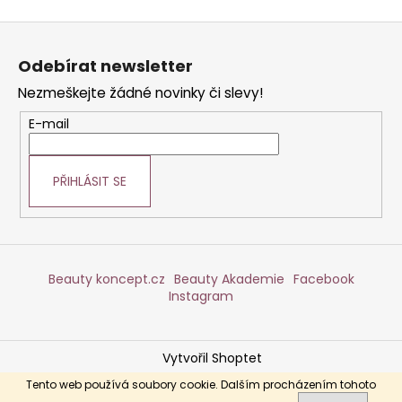
Z
á
Odebírat newsletter
p
Nezmeškejte žádné novinky či slevy!
a
t
E-mail
í
PŘIHLÁSIT SE
Beauty koncept.cz
Beauty Akademie
Facebook
Instagram
Vytvořil Shoptet
Copyright 2026
DERMABEAUTY
. Všechna práva
Tento web používá soubory cookie. Dalším procházením tohoto
vyhrazena.