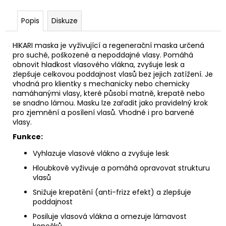
č
u
Popis
Diskuze
j
e
m
HIKARI maska je vyživující a regenerační maska určená
pro suché, poškozené a nepoddajné vlasy. Pomáhá
e
obnovit hladkost vlasového vlákna, zvyšuje lesk a
zlepšuje celkovou poddajnost vlasů bez jejich zatížení. Je
vhodná pro klientky s mechanicky nebo chemicky
STERILNÍ
namáhanými vlasy, které působí matně, krepatě nebo
NÁSTAVCE
se snadno lámou. Masku lze zařadit jako pravidelný krok
PRO
DERMAPERO
pro zjemnění a posílení vlasů. Vhodné i pro barvené
DERMALIGHTPEN
vlasy.
A
Funkce:
DERMAQUATRO
36
Vyhlazuje vlasové vlákno a zvyšuje lesk
JEHLIČEK
Hloubkově vyživuje a pomáhá opravovat strukturu
vlasů
Snižuje krepatění (anti-frizz efekt) a zlepšuje
poddajnost
Posiluje vlasová vlákna a omezuje lámavost
konečků