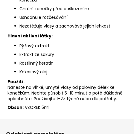
Chrání konečky před poškozením
Usnadňuje rozčesávání
Nezatěžuje vlasy a zachovává jejich lehkost
Hlavní aktivní látky:
Rýžový extrakt
Extrakt ze sakury
Rostlinný keratin
Kokosový olej
Použití:
Naneste na vlhké, umyté vlasy od poloviny délek ke
konečkům. Nechte působit 5–10 minut a poté důkladně
opláchněte. Používejte 1–2× týdně nebo dle potřeby.
Obsah:
VZOREK 5ml
Z
á
Odebírat newsletter