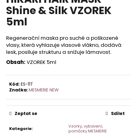
je
a
Shine & Silk VZOREK
0,0
z
j
5ml
5
í
hvězdiček.
t
Regenerační maska pro suché a poškozené
?
vlasy, která vyhlazuje vlasové vlákno, dodává
lesk, posiluje strukturu a snižuje lámavost.
Obsah:
VZOREK 5ml
HLEDAT
Kód:
ES-11T
Značka:
MESMERIE NEW
D
o
p
Zeptat se
Sdílet
o
r
Vzorky, vybavení,
Kategorie
:
u
pomůcky MESMERIE