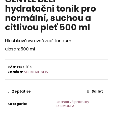
je
a
hydratační tonik pro
0,0
z
j
normální, suchou a
5
í
hvězdiček.
citlivou pleť 500 ml
t
?
Hloubkově vyrovnávací tonikum.
Obsah: 500 ml
HLEDAT
Kód:
PRO-104
Značka:
MESMERIE NEW
D
o
p
Zeptat se
Sdílet
o
r
Jednotlivé produkty
Kategorie
:
DERMONEA
u