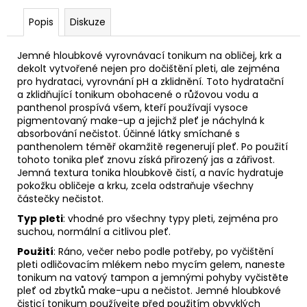
č
u
Popis
Diskuze
j
e
Jemné hloubkové vyrovnávací tonikum na obličej, krk a
m
dekolt vytvořené nejen pro dočištění pleti, ale zejména
e
pro hydrataci, vyrovnání pH a zklidnění. Toto hydratační
a zklidňující tonikum obohacené o růžovou vodu a
panthenol prospívá všem, kteří používají vysoce
TONIKUM
pigmentovaný make-up a jejichž pleť je náchylná k
S
absorbování nečistot. Účinné látky smíchané s
HYDRATAČNÍM
panthenolem téměř okamžitě regenerují pleť. Po použití
KOMPLEXEM
tohoto tonika pleť znovu získá přirozený jas a zářivost.
50
Jemná textura tonika hloubkově čistí, a navíc hydratuje
ML
pokožku obličeje a krku, zcela odstraňuje všechny
částečky nečistot.
Typ pleti
: vhodné pro všechny typy pleti, zejména pro
suchou, normální a citlivou pleť.
Použití
: Ráno, večer nebo podle potřeby, po vyčištění
pleti odličovacím mlékem nebo mycím gelem, naneste
tonikum na vatový tampon a jemnými pohyby vyčistěte
pleť od zbytků make-upu a nečistot. Jemné hloubkové
čisticí tonikum používejte před použitím obvyklých