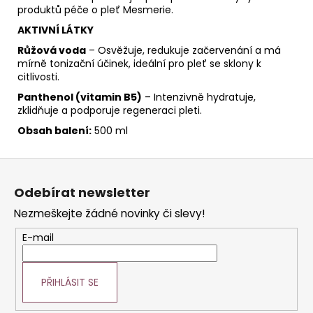
produktů péče o pleť Mesmerie.
AKTIVNÍ LÁTKY
Růžová voda
– Osvěžuje, redukuje začervenání a má
mírně tonizační účinek, ideální pro pleť se sklony k
citlivosti.
Panthenol (vitamin B5)
– Intenzivně hydratuje,
zklidňuje a podporuje regeneraci pleti.
Obsah balení:
500 ml
Z
á
Odebírat newsletter
p
Nezmeškejte žádné novinky či slevy!
a
t
E-mail
í
PŘIHLÁSIT SE