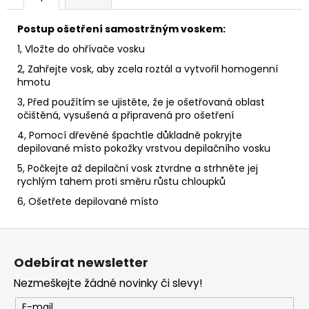
č
u
Postup ošetření samostržným voskem:
j
e
1, Vložte do ohřívače vosku
m
2, Zahřejte vosk, aby zcela roztál a vytvořil homogenní
e
hmotu
3, Před použítím se ujistěte, že je ošetřovaná oblast
očištěná, vysušená a připravená pro ošetření
ACTIVE
HYDRATAČNÍ
4, Pomocí dřevěné špachtle důkladně pokryjte
KRÉM
depilované místo pokožky vrstvou depilačního vosku
S
KYSELINOU
5, Počkejte až depilační vosk ztvrdne a strhněte jej
HYALURONOVOU
rychlým tahem proti směru růstu chloupků
A
MOŘSKOU
6, Ošetřete depilované místo
ŘASOU
50
Z
ML
HOME
á
Odebírat newsletter
p
Nezmeškejte žádné novinky či slevy!
a
t
E-mail