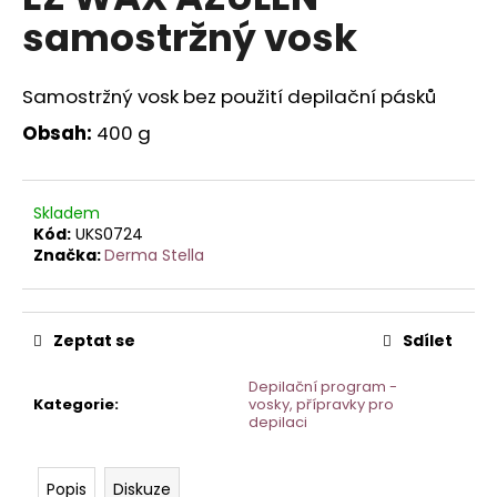
je
a
samostržný vosk
0,0
z
j
5
í
hvězdiček.
Samostržný vosk bez použití depilační pásků
t
Obsah:
400 g
?
Skladem
Kód:
UKS0724
Značka:
Derma Stella
HLEDAT
Zeptat se
Sdílet
D
o
Depilační program -
p
Kategorie
:
vosky, přípravky pro
depilaci
o
r
u
Popis
Diskuze