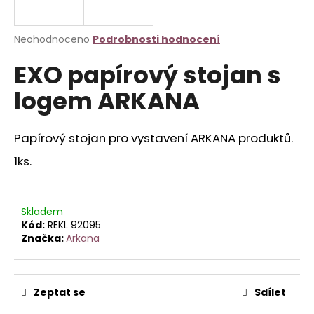
a
j
Průměrné
Neohodnoceno
Podrobnosti hodnocení
í
hodnocení
EXO papírový stojan s
produktu
t
je
?
logem ARKANA
0,0
z
5
hvězdiček.
Papírový stojan pro vystavení ARKANA produktů.
1ks.
HLEDAT
Skladem
D
Kód:
REKL 92095
o
Značka:
Arkana
p
o
r
Zeptat se
Sdílet
u