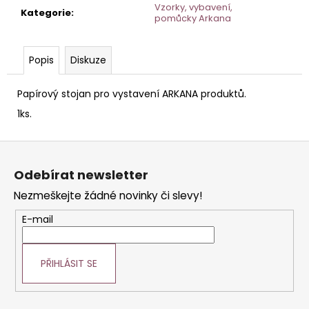
č
Vzorky, vybavení,
Kategorie
:
u
pomůcky Arkana
j
e
Popis
Diskuze
m
e
Papírový stojan pro vystavení ARKANA produktů.
1ks.
STERILNÍ
NÁSTAVCE
PRO
Z
DERMAPERO
á
DERMALIGHTPEN
Odebírat newsletter
A
p
DERMAQUATRO
Nezmeškejte žádné novinky či slevy!
a
36
JEHLIČEK
t
E-mail
í
PŘIHLÁSIT SE