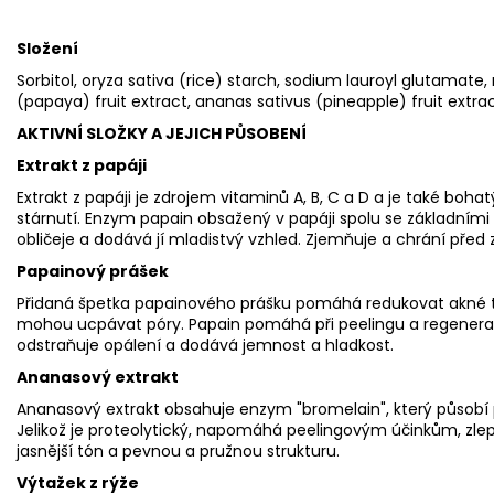
Složení
Sorbitol, oryza sativa (rice) starch, sodium lauroyl glutamate
(papaya) fruit extract, ananas sativus (pineapple) fruit extra
AKTIVNÍ SLOŽKY A JEJICH PŮSOBENÍ
Extrakt z papáji
Extrakt z papáji je zdrojem vitaminů A, B, C a D a je také bo
stárnutí. Enzym papain obsažený v papáji spolu se základními
obličeje a dodává jí mladistvý vzhled. Zjemňuje a chrání před 
Papainový prášek
Přidaná špetka papainového prášku pomáhá redukovat akné tí
mohou ucpávat póry. Papain pomáhá při peelingu a regenerac
odstraňuje opálení a dodává jemnost a hladkost.
Ananasový extrakt
Ananasový extrakt obsahuje enzym "bromelain", který působí pr
Jelikož je proteolytický, napomáhá peelingovým účinkům, zle
jasnější tón a pevnou a pružnou strukturu.
Výtažek z rýže