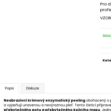
STERILNÍ NÁSTAVCE PRO DERMAPERO
STERILNÍ NÁST
Pro d
DERMALIGHTPEN A DERMAQUATRO 12
DERMALIGHT A
profe
JEHLIČEK
NÁSTAVCE/BB
VZORE
Skl
Kate
Popis
Diskuze
Neabrazivní krémový enzymatický peeling
obohacený o p
a vyjasňují unavenou a nevýraznou pleť. Tento čisticí přípra
přebytečného potu a přebytečného kožního mazu
. Jed