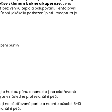
leť se sklonem k akné a kuperóze.
Jeho
 bez vzniku tepla a odlupování. Tento první
sobil jakékoliv poškození pleti. Receptura je
kožní buňky
jte hustou pěnu a naneste ji na ošetřované
jte v následné profesionální péči.
ji na ošetřované partie a nechte působit 5-10
onální péči.