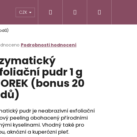
Hledat
Přihlášení
Nákupní
CZK
bodů)
košík
rné
odnoceno
Podrobnosti hodnocení
cení
zymatický
ktu
foliační pudr 1 g
OREK (bonus 20
ček.
dů)
atický pudr je neabrazivní exfoliační
ový peeling obohacený přírodními
Následující
nými kyselinami. Vhodný také pro
vou, aknózní a kuperózní pleť.