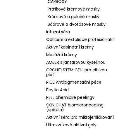
CARBOXY
Práškové krémové masky
Krémové a gelové masky
Sádrové a dvofázové masky
Infuzní séra
Odlíčení a exfoliace profesionální
Aktivní kabinetní krémy
Masážní krémy
AMBER s jantarovou kyselinou
ORCHID STEM CELL pro citlivou
pleť
RICE Antipigmentační péče
Phytic Acid
PEEL chemické peelingy
SKIN CHAT biomicroneedling
(spikula)
Aktivní séra pro mikrojehličkování
Ultrazvukové aktivní gely