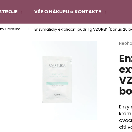
STROJE
VŠE O NÁKUPU a KONTAKTY
m Carelika
Enzymatický exfoliační pudr 1 g VZOREK (bonus 20 
Co potřebujete najít?
Průmě
Neoh
hodno
En
produ
HLEDAT
je
ex
0,0
z
VZ
5
Doporučujeme
hvězdi
bo
Enzym
krém
ovoc
citli