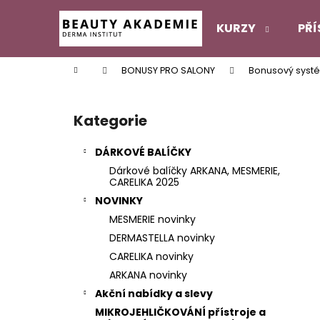
K
Přejít
na
o
KURZY
PŘÍ
obsah
Zpět
Zpět
š
do
do
í
Domů
BONUSY PRO SALONY
Bonusový systé
k
obchodu
obchodu
P
o
Kategorie
Přeskočit
s
kategorie
t
DÁRKOVÉ BALÍČKY
r
Dárkové balíčky ARKANA, MESMERIE,
a
CARELIKA 2025
n
NOVINKY
n
MESMERIE novinky
í
DERMASTELLA novinky
p
CARELIKA novinky
a
ARKANA novinky
n
Akční nabídky a slevy
e
MIKROJEHLIČKOVÁNÍ přístroje a