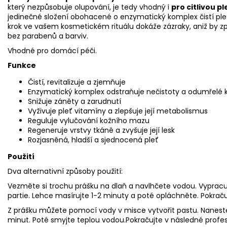
který nezpůsobuje olupování, je tedy vhodný i
pro citlivou p
jedinečné složení obohacené o enzymatický komplex čistí pleť
krok ve vašem kosmetickém rituálu dokáže zázraky, aniž by způ
bez parabenů a barviv.
Vhodné pro domácí péči.
Funkce
Čistí, revitalizuje a zjemňuje
Enzymatický komplex odstraňuje nečistoty a odumřelé 
Snižuje záněty a zarudnutí
Vyživuje pleť vitamíny a zlepšuje její metabolismus
Reguluje vylučování kožního mazu
Regeneruje vrstvy tkáně a zvyšuje její lesk
Rozjasněná, hladší a sjednocená pleť
Použití
Dva alternativní způsoby použití:
Vezměte si trochu prášku na dlaň a navlhčete vodou. Vypracu
partie. Lehce masírujte 1-2 minuty a poté opláchněte. Pokraču
Z prášku můžete pomocí vody v misce vytvořit pastu. Naneste 
minut. Poté smyjte teplou vodou.Pokračujte v následné profesi