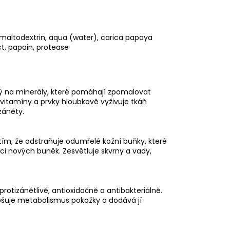
, maltodextrin, aqua (water), carica papaya
ct, papain, protease
hatý na minerály, které pomáhají zpomalovat
 vitamíny a prvky hloubkově vyživuje tkáň
záněty.
m, že odstraňuje odumřelé kožní buňky, které
i nových buněk. Zesvětluje skvrny a vady,
otizánětlivě, antioxidačně a antibakteriálně.
pšuje metabolismus pokožky a dodává jí