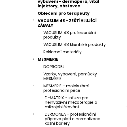
STERILNÍ NÁSTAVCE PRO DERMAPERO
vybavení - dermapera, vital
l
DERMALIGHTPEN A DERMAQUATRO 36
injektory, nástavce
JEHLIČEK
Oblečení pro terapeuty
VACUSLIM 48 - ZEŠTÍHLUJÍCÍ
ZÁBALY
VACUSLIM 48 profesionální
produkty
VACUSLIM 48 klientské produkty
Reklamní materiály
MESMERIE
DOPRODEJ
Vzorky, vybavení, pomůcky
MESMERIE
MESMERIE - molekulární
profesionální péče
D-MATRIX - infuze pro
neinvazivní mezoterapie a
mikrojehličkování
DERMONEA - profesionální
příprava pleti a normalizace
kožní bariéry