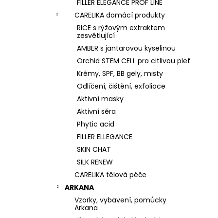
FILLER ELEGANCE PROF LINE
CARELIKA domácí produkty
RICE s rýžovým extraktem
zesvětlující
AMBER s jantarovou kyselinou
Orchid STEM CELL pro citlivou pleť
Krémy, SPF, BB gely, misty
Odlíčení, čištění, exfoliace
Aktivní masky
Aktivní séra
Phytic acid
FILLER ELLEGANCE
SKIN CHAT
SILK RENEW
CARELIKA tělová péče
ARKANA
Vzorky, vybavení, pomůcky
Arkana