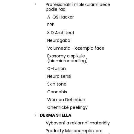
Profesionální molekulární péče
podle řad
A-QS Hacker
PRP
3 D Architect
Neurogaba
Volumetric - ozempic face
Exosomy a spikule
(biomicroneedling)
C-fusion
Neuro sensi
Skin tone
Cannabis
Woman Definition
Chemické peelingy
DERMA STELLA
Vybavení a reklamní materiály
Produkty Mesocomplex pro