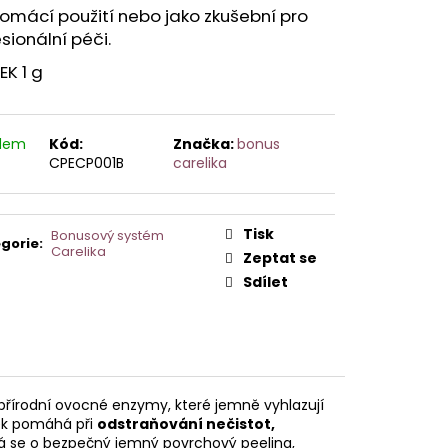
AVCE PRO DERMAPERO
omácí použití nebo jako zkušební pro
 DERMAQUATRO NANO
sionální péči.
GLOW
K 1 g
adem
Kód:
Značka:
bonus
CPECP001B
carelika
Tisk
Bonusový systém
gorie
:
Carelika
Zeptat se
Sdílet
řírodní ovocné enzymy, které jemně vyhlazují
vek pomáhá při
odstraňování nečistot,
ná se o bezpečný jemný povrchový peeling,