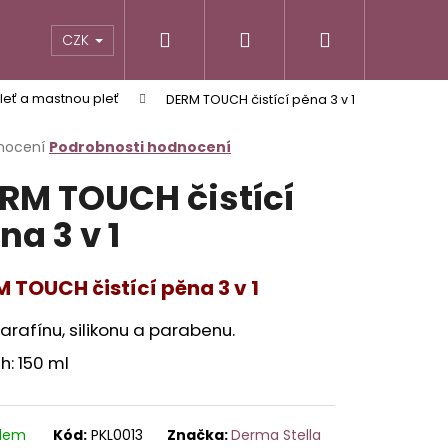
Hledat
Přihlášení
Nákupní
CZK
eť a mastnou pleť
DERM TOUCH čistící pěna 3 v 1
košík
rné
nocení
Podrobnosti hodnocení
cení
RM TOUCH čistící
ktu
na 3 v 1
ček.
 TOUCH čistící pěna 3 v 1
arafínu, silikonu a parabenu.
: 150 ml
Následující
adem
Kód:
PKL0013
Značka:
Derma Stella