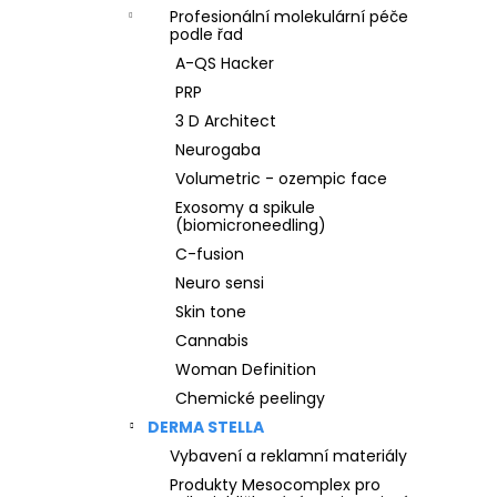
Profesionální molekulární péče
podle řad
A-QS Hacker
PRP
3 D Architect
Neurogaba
Volumetric - ozempic face
Exosomy a spikule
(biomicroneedling)
C-fusion
Neuro sensi
Skin tone
Cannabis
Woman Definition
Chemické peelingy
DERMA STELLA
Vybavení a reklamní materiály
Produkty Mesocomplex pro