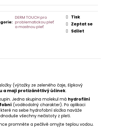
AVCE PRO DERMAPERO
 DERMAQUATRO NANO
GLOW
Tisk
DERM TOUCH pro
gorie
:
problematickou pleť
Zeptat se
a mastnou pleť
Sdílet
složky (výtažky ze zeleného čaje, šípkový
 a mají protizánětlivý účinek
.
skupin. Jedna skupina molekul má
hydrofilní
fobní
(voděodolný charakter). Po aplikaci
, které na sebe hydrofobní složka naváže
ednoduše všechny nečistoty z pleti.
lehce promněte a pečlivě omyjte teplou vodou.