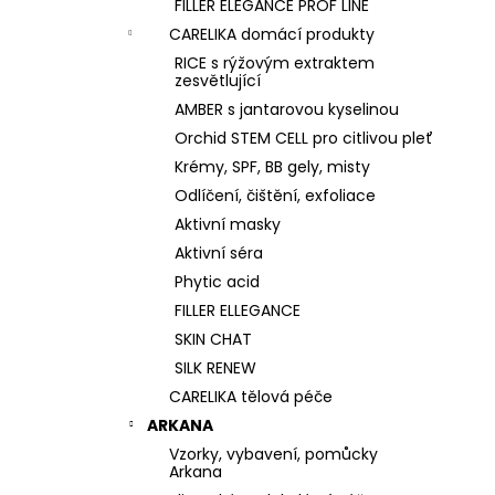
FILLER ELEGANCE PROF LINE
CARELIKA domácí produkty
RICE s rýžovým extraktem
zesvětlující
AMBER s jantarovou kyselinou
Orchid STEM CELL pro citlivou pleť
Krémy, SPF, BB gely, misty
Odlíčení, čištění, exfoliace
Aktivní masky
Aktivní séra
Phytic acid
FILLER ELLEGANCE
SKIN CHAT
SILK RENEW
CARELIKA tělová péče
ARKANA
Vzorky, vybavení, pomůcky
Arkana