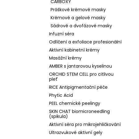
CARBOXY
Práškové krémové masky
Krémové a gelové masky
Sádrové a dvofázové masky
Infuzní séra
Odlíčení a exfoliace profesionální
Aktivní kabinetní krémy
Masážní krémy
AMBER s jantarovou kyselinou
ORCHID STEM CELL pro citlivou
pleť
RICE Antipigmentační péče
Phytic Acid
PEEL chemické peelingy
SKIN CHAT biomicroneedling
(spikula)
Aktivní séra pro mikrojehličkování
Ultrazvukové aktivní gely