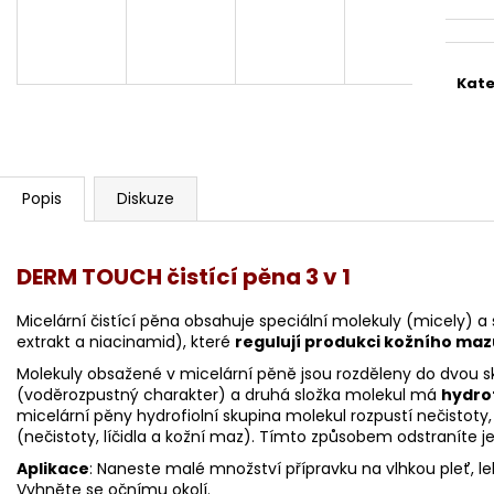
STERILNÍ NÁSTAVCE PRO DERMAPERO
STERILNÍ NÁST
DERMALIGHTPEN A DERMAQUATRO 12
DERMALIGHT A
JEHLIČEK
NÁSTAVCE/BB
Kate
Popis
Diskuze
DERM TOUCH čistící pěna 3 v 1
Micelární čistící pěna obsahuje speciální molekuly (micely) a 
extrakt a niacinamid), které
regulují produkci kožního mazu
Molekuly obsažené v micelární pěně jsou rozděleny do dvou 
(voděrozpustný charakter) a druhá složka molekul má
hydro
micelární pěny hydrofiolní skupina molekul rozpustí nečistoty
(nečistoty, líčidla a kožní maz). Tímto způsobem odstraníte j
Aplikace
: Naneste malé množství přípravku na vlhkou pleť, 
Vyhněte se očnímu okolí.