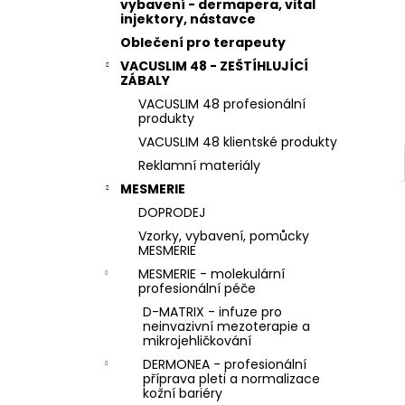
STERILNÍ NÁSTAVCE PRO DERMAPERO
vybavení - dermapera, vital
l
DERMALIGHTPEN A DERMAQUATRO 36
injektory, nástavce
JEHLIČEK
Oblečení pro terapeuty
VACUSLIM 48 - ZEŠTÍHLUJÍCÍ
ZÁBALY
VACUSLIM 48 profesionální
produkty
VACUSLIM 48 klientské produkty
Reklamní materiály
MESMERIE
DOPRODEJ
Vzorky, vybavení, pomůcky
MESMERIE
MESMERIE - molekulární
profesionální péče
D-MATRIX - infuze pro
neinvazivní mezoterapie a
mikrojehličkování
DERMONEA - profesionální
příprava pleti a normalizace
kožní bariéry