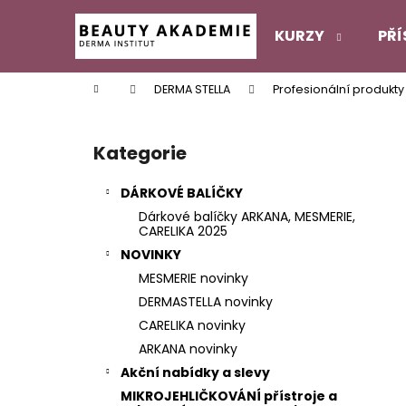
K
Přejít
na
o
KURZY
PŘÍ
obsah
Zpět
Zpět
š
do
do
í
Domů
DERMA STELLA
Profesionální produkty
k
obchodu
obchodu
P
o
Kategorie
Přeskočit
s
kategorie
t
DÁRKOVÉ BALÍČKY
r
Dárkové balíčky ARKANA, MESMERIE,
a
CARELIKA 2025
n
NOVINKY
n
MESMERIE novinky
í
DERMASTELLA novinky
p
CARELIKA novinky
a
ARKANA novinky
n
Akční nabídky a slevy
e
MIKROJEHLIČKOVÁNÍ přístroje a