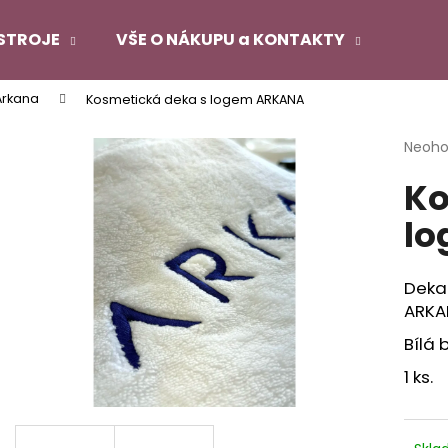
STROJE
VŠE O NÁKUPU a KONTAKTY
Arkana
Kosmetická deka s logem ARKANA
Co potřebujete najít?
Průmě
Neoh
hodno
Ko
produ
HLEDAT
je
l
0,0
z
5
Doporučujeme
hvězdi
Deka
ARKA
Bílá 
1 ks.