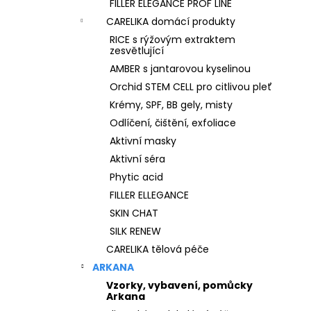
FILLER ELEGANCE PROF LINE
CARELIKA domácí produkty
RICE s rýžovým extraktem
zesvětlující
AMBER s jantarovou kyselinou
Orchid STEM CELL pro citlivou pleť
Krémy, SPF, BB gely, misty
Odlíčení, čištění, exfoliace
Aktivní masky
Aktivní séra
Phytic acid
FILLER ELLEGANCE
SKIN CHAT
SILK RENEW
CARELIKA tělová péče
ARKANA
Vzorky, vybavení, pomůcky
Arkana