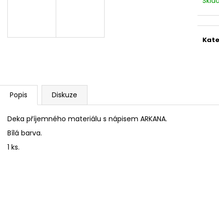
Skl
STERILNÍ NÁSTAVCE PRO DERMAPERO
STERILNÍ NÁST
DERMALIGHTPEN A DERMAQUATRO 12
DERMALIGHT A
JEHLIČEK
NÁSTAVCE/BB
Kate
Popis
Diskuze
Deka příjemného materiálu s nápisem ARKANA.
Bílá barva.
1 ks.