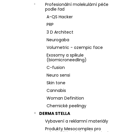
Profesionální molekulární péče
podle řad
A-QS Hacker
PRP
3 D Architect
Neurogaba
Volumetric - ozempic face
Exosomy a spikule
(biomicroneedling)
C-fusion
Neuro sensi
Skin tone
Cannabis
Woman Definition
Chemické peelingy
DERMA STELLA
Vybavení a reklamní materiály
Produkty Mesocomplex pro