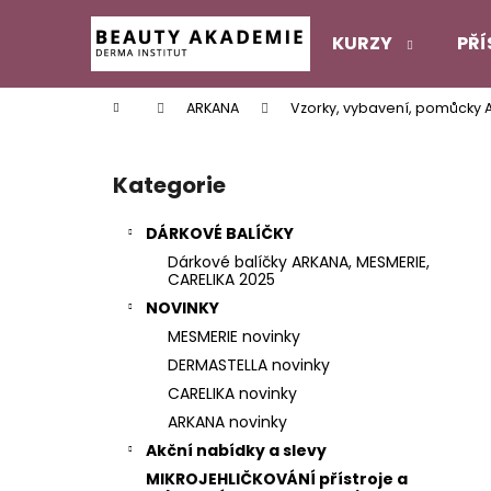
K
Přejít
na
o
KURZY
PŘÍ
obsah
Zpět
Zpět
š
do
do
í
Domů
ARKANA
Vzorky, vybavení, pomůcky 
k
obchodu
obchodu
P
o
Kategorie
Přeskočit
s
kategorie
t
DÁRKOVÉ BALÍČKY
r
Dárkové balíčky ARKANA, MESMERIE,
a
CARELIKA 2025
n
NOVINKY
n
MESMERIE novinky
í
DERMASTELLA novinky
p
CARELIKA novinky
a
ARKANA novinky
n
Akční nabídky a slevy
e
MIKROJEHLIČKOVÁNÍ přístroje a