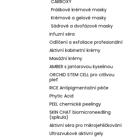
CARBOXY
Práškové krémové masky
Krémové a gelové masky
Sádrové a dvofázové masky
Infuzní séra
Odlíčení a exfoliace profesionální
Aktivní kabinetní krémy
Masážní krémy
AMBER s jantarovou kyselinou
ORCHID STEM CELL pro citlivou
pleť
RICE Antipigmentační péče
Phytic Acid
PEEL chemické peelingy
SKIN CHAT biomicroneedling
(spikula)
Aktivní séra pro mikrojehličkování
Ultrazvukové aktivní gely