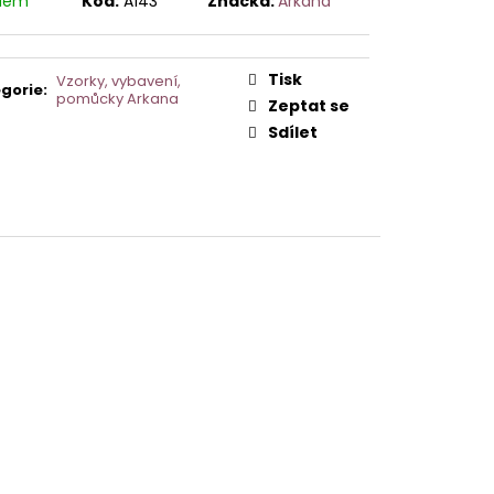
adem
Kód:
A143
Značka:
Arkana
AVCE PRO DERMAPERO
 DERMAQUATRO NANO
GLOW
Tisk
Vzorky, vybavení,
gorie
:
pomůcky Arkana
Zeptat se
Sdílet