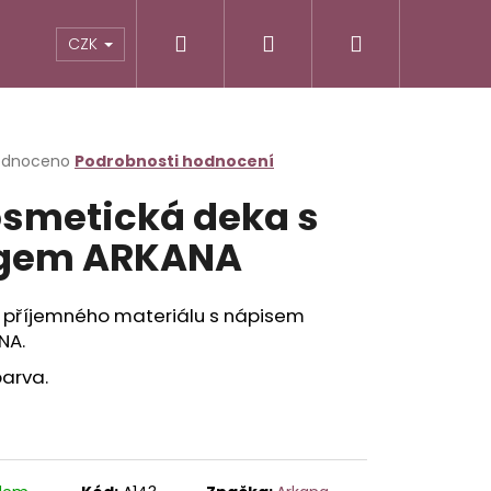
Hledat
Přihlášení
Nákupní
CZK
košík
rné
odnoceno
Podrobnosti hodnocení
cení
smetická deka s
ktu
ogem ARKANA
ček.
 příjemného materiálu s nápisem
NA.
barva.
Následující