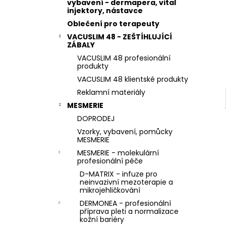
STERILNÍ NÁSTAVCE PRO DERMAPERO
vybavení - dermapera, vital
l
DERMALIGHTPEN A DERMAQUATRO 36
injektory, nástavce
JEHLIČEK
Oblečení pro terapeuty
VACUSLIM 48 - ZEŠTÍHLUJÍCÍ
ZÁBALY
VACUSLIM 48 profesionální
produkty
VACUSLIM 48 klientské produkty
Reklamní materiály
MESMERIE
DOPRODEJ
Vzorky, vybavení, pomůcky
MESMERIE
MESMERIE - molekulární
profesionální péče
D-MATRIX - infuze pro
neinvazivní mezoterapie a
mikrojehličkování
DERMONEA - profesionální
příprava pleti a normalizace
kožní bariéry