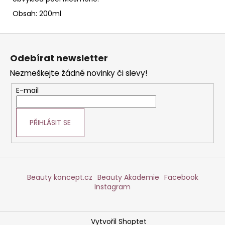
Obsah: 200ml
Z
á
Odebírat newsletter
p
Nezmeškejte žádné novinky či slevy!
a
t
E-mail
í
PŘIHLÁSIT SE
Beauty koncept.cz
Beauty Akademie
Facebook
Instagram
Vytvořil Shoptet