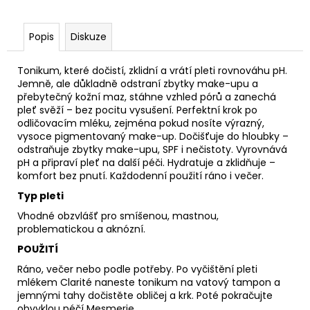
č
u
j
Popis
Diskuze
e
m
Tonikum, které dočistí, zklidní a vrátí pleti rovnováhu pH.
e
Jemně, ale důkladně odstraní zbytky make-upu a
přebytečný kožní maz, stáhne vzhled pórů a zanechá
pleť svěží – bez pocitu vysušení. Perfektní krok po
STERILNÍ
odličovacím mléku, zejména pokud nosíte výrazný,
NÁSTAVCE
vysoce pigmentovaný make-up. Dočišťuje do hloubky –
PRO
odstraňuje zbytky make-upu, SPF i nečistoty. Vyrovnává
DERMAPERO
pH a připraví pleť na další péči. Hydratuje a zklidňuje –
DERMALIGHTPEN
komfort bez pnutí. Každodenní použití ráno i večer.
A
DERMAQUATRO
Typ pleti
12
JEHLIČEK
Vhodné obzvlášť pro smíšenou, mastnou,
problematickou a aknózní.
POUŽITÍ
Ráno, večer nebo podle potřeby. Po vyčištění pleti
mlékem Clarité naneste tonikum na vatový tampon a
jemnými tahy dočistěte obličej a krk. Poté pokračujte
obvyklou péčí Mesmerie.