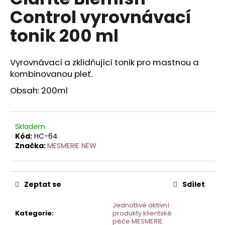
je
a
Control vyrovnávací
0,0
z
j
tonik 200 ml
5
í
hvězdiček.
t
Vyrovnávací a zklidňující tonik pro mastnou a
?
kombinovanou pleť.
Obsah: 200ml
HLEDAT
Skladem
Kód:
HC-64
Značka:
MESMERIE NEW
D
o
p
Zeptat se
Sdílet
o
r
Jednotlivé aktivní
Kategorie
:
produkty klientské
u
péče MESMERIE