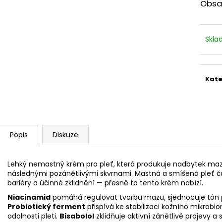
STERILNÍ NÁSTAVCE PRO DERMAPERO
STERILNÍ NÁST
Obsa
DERMALIGHTPEN A DERMAQUATRO 12
DERMALIGHT A
JEHLIČEK
NÁSTAVCE/BB
Skl
Kate
Popis
Diskuze
Lehký nemastný krém pro pleť, která produkuje nadbytek mazu
následnými pozánětlivými skvrnami. Mastná a smíšená pleť ča
bariéry a účinné zklidnění — přesně to tento krém nabízí.
Niacinamid
pomáhá regulovat tvorbu mazu, sjednocuje tón pl
Probiotický ferment
přispívá ke stabilizaci kožního mikrob
odolnosti pleti.
Bisabolol
zklidňuje aktivní zánětlivé projevy a 