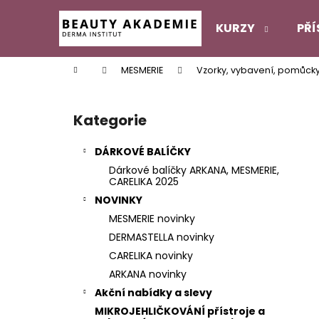
K
Přejít
na
o
KURZY
PŘÍ
obsah
Zpět
Zpět
š
do
do
í
Domů
MESMERIE
Vzorky, vybavení, pomůck
k
obchodu
obchodu
P
o
Kategorie
Přeskočit
s
kategorie
t
DÁRKOVÉ BALÍČKY
r
Dárkové balíčky ARKANA, MESMERIE,
a
CARELIKA 2025
n
NOVINKY
n
MESMERIE novinky
í
DERMASTELLA novinky
p
CARELIKA novinky
a
ARKANA novinky
n
Akční nabídky a slevy
e
MIKROJEHLIČKOVÁNÍ přístroje a