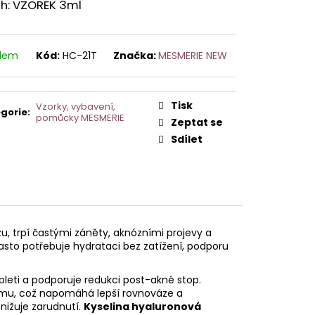
AVCE PRO DERMAPERO
h: VZOREK 3ml
 DERMAQUATRO NANO
GLOW
adem
Kód:
HC-21T
Značka:
MESMERIE NEW
Tisk
Vzorky, vybavení,
gorie
:
pomůcky MESMERIE
Zeptat se
Sdílet
, trpí častými záněty, aknózními projevy a
sto potřebuje hydrataci bez zatížení, podporu
eti a podporuje redukci post-akné stop.
iomu, což napomáhá lepší rovnováze a
snižuje zarudnutí.
Kyselina hyaluronová