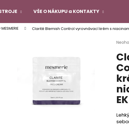
STROJE
VŠE O NÁKUPU a KONTAKTY
y MESMERIE
Clarité Blemish Control vyrovnávací krém s niacin
Co potřebujete najít?
Průmě
Neoh
hodno
Cl
produ
HLEDAT
je
Co
0,0
z
kr
5
Doporučujeme
hvězdi
ni
EK
Lehký
sebor