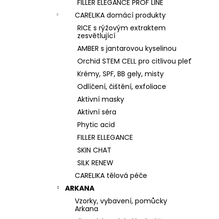
FILLER ELEGANCE PROF LINE
CARELIKA domácí produkty
RICE s rýžovým extraktem
zesvětlující
AMBER s jantarovou kyselinou
Orchid STEM CELL pro citlivou pleť
Krémy, SPF, BB gely, misty
Odlíčení, čištění, exfoliace
Aktivní masky
Aktivní séra
Phytic acid
FILLER ELLEGANCE
SKIN CHAT
SILK RENEW
CARELIKA tělová péče
ARKANA
Vzorky, vybavení, pomůcky
Arkana