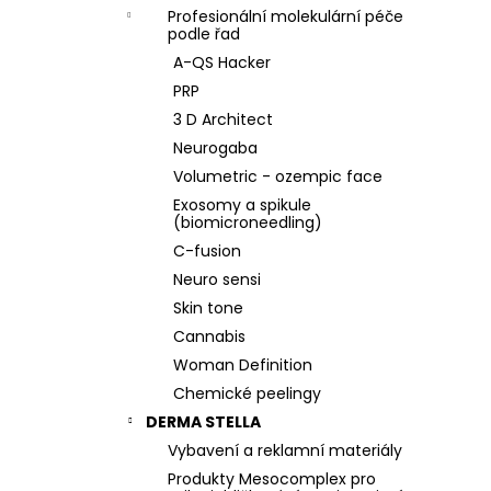
Profesionální molekulární péče
podle řad
A-QS Hacker
PRP
3 D Architect
Neurogaba
Volumetric - ozempic face
Exosomy a spikule
(biomicroneedling)
C-fusion
Neuro sensi
Skin tone
Cannabis
Woman Definition
Chemické peelingy
DERMA STELLA
Vybavení a reklamní materiály
Produkty Mesocomplex pro