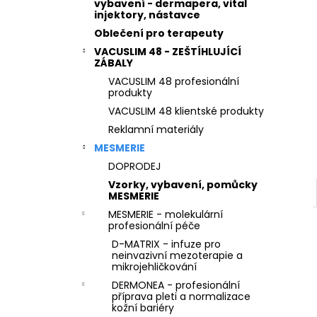
STERILNÍ NÁSTAVCE PRO DERMAPERO
vybavení - dermapera, vital
l
DERMALIGHTPEN A DERMAQUATRO 36
injektory, nástavce
JEHLIČEK
Oblečení pro terapeuty
VACUSLIM 48 - ZEŠTÍHLUJÍCÍ
ZÁBALY
VACUSLIM 48 profesionální
produkty
VACUSLIM 48 klientské produkty
Reklamní materiály
MESMERIE
DOPRODEJ
Vzorky, vybavení, pomůcky
MESMERIE
MESMERIE - molekulární
profesionální péče
D-MATRIX - infuze pro
neinvazivní mezoterapie a
mikrojehličkování
DERMONEA - profesionální
příprava pleti a normalizace
kožní bariéry