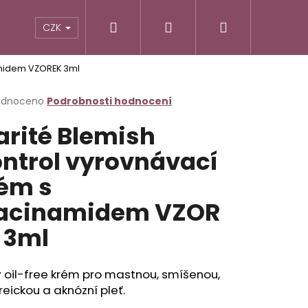
Hledat
Přihlášení
Nákupní
CZK
amidem VZOREK 3ml
košík
rné
odnoceno
Podrobnosti hodnocení
cení
arité Blemish
ktu
ntrol vyrovnávací
ém s
ček.
acinamidem VZOR
 3ml
Následující
 oil-free krém pro mastnou, smíšenou,
eickou a aknózní pleť.