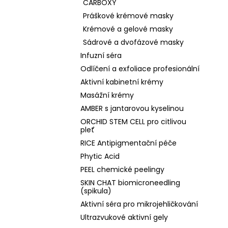
CARBOXY
Práškové krémové masky
Krémové a gelové masky
Sádrové a dvofázové masky
Infuzní séra
Odlíčení a exfoliace profesionální
Aktivní kabinetní krémy
Masážní krémy
AMBER s jantarovou kyselinou
ORCHID STEM CELL pro citlivou
pleť
RICE Antipigmentační péče
Phytic Acid
PEEL chemické peelingy
SKIN CHAT biomicroneedling
(spikula)
Aktivní séra pro mikrojehličkování
Ultrazvukové aktivní gely