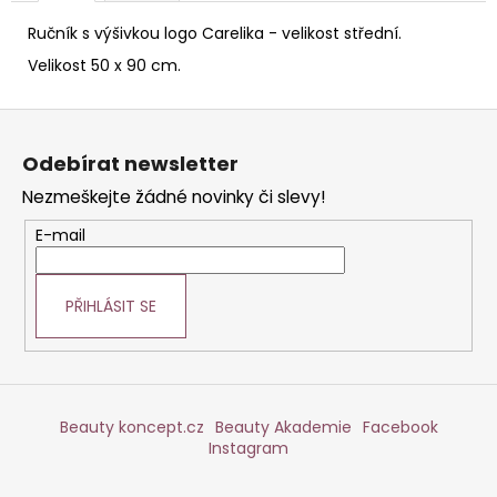
č
u
Ručník s výšivkou logo Carelika - velikost střední.
j
Velikost 50 x 90 cm.
e
m
Z
e
á
Odebírat newsletter
p
TONIKUM
Nezmeškejte žádné novinky či slevy!
a
S
HYDRATAČNÍM
t
E-mail
KOMPLEXEM
í
200
ML
PŘIHLÁSIT SE
Beauty koncept.cz
Beauty Akademie
Facebook
Instagram