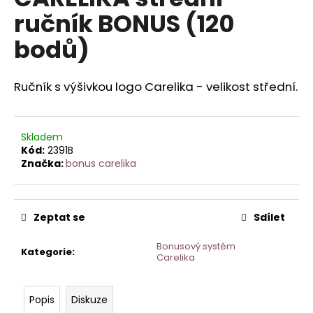
je
a
ručník BONUS (120
0,0
z
j
bodů)
5
í
hvězdiček.
t
Ručník s výšivkou logo Carelika - velikost střední.
?
Skladem
Kód:
2391B
HLEDAT
Značka:
bonus carelika
Zeptat se
Sdílet
D
o
Bonusový systém
p
Kategorie
:
Carelika
o
r
u
Popis
Diskuze