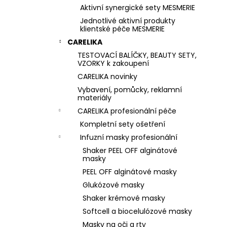
Aktivní synergické sety MESMERIE
Jednotlivé aktivní produkty
klientské péče MESMERIE
CARELIKA
TESTOVACÍ BALÍČKY, BEAUTY SETY,
VZORKY k zakoupení
CARELIKA novinky
Vybavení, pomůcky, reklamní
materiály
CARELIKA profesionální péče
Kompletní sety ošetření
Infuzní masky profesionální
Shaker PEEL OFF alginátové
masky
PEEL OFF alginátové masky
Glukózové masky
Shaker krémové masky
Softcell a biocelulózové masky
Masky na oči a rty