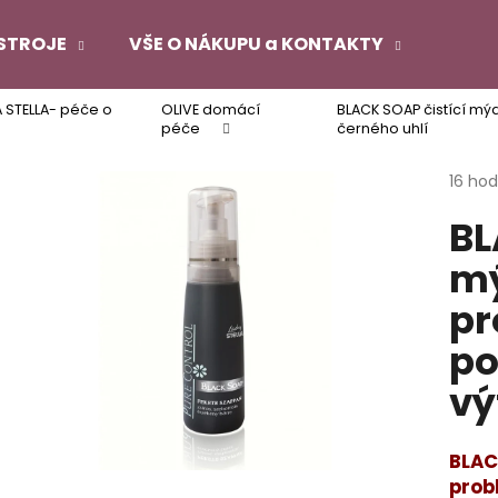
STROJE
VŠE O NÁKUPU a KONTAKTY
A STELLA- péče o
OLIVE domácí
BLACK SOAP čistící mý
Co potřebujete najít?
péče
černého uhlí
Průmě
16 ho
hodno
HLEDAT
BL
produ
je
mý
4,3
z
Doporučujeme
pr
5
hvězdi
po
vý
BLAC
prob