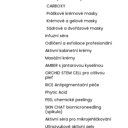
CARBOXY
Práškové krémové masky
Krémové a gelové masky
Sádrové a dvofázové masky
Infuzní séra
Odlíčení a exfoliace profesionální
Aktivní kabinetní krémy
Masážní krémy
AMBER s jantarovou kyselinou
ORCHID STEM CELL pro citlivou
pleť
RICE Antipigmentační péče
Phytic Acid
PEEL chemické peelingy
SKIN CHAT biomicroneedling
(spikula)
Aktivní séra pro mikrojehličkování
Ultrazvukové aktivní gely