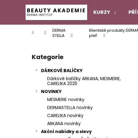
K
Přejít
na
o
KURZY
PŘÍ
obsah
Zpět
Zpět
š
do
do
í
DERMA
Klientské produkty DERM
Domů
k
obchodu
obchodu
STELLA
pleť
P
o
Kategorie
Přeskočit
s
kategorie
t
DÁRKOVÉ BALÍČKY
r
Dárkové balíčky ARKANA, MESMERIE,
a
CARELIKA 2025
n
NOVINKY
n
MESMERIE novinky
í
DERMASTELLA novinky
p
CARELIKA novinky
a
ARKANA novinky
n
Akční nabídky a slevy