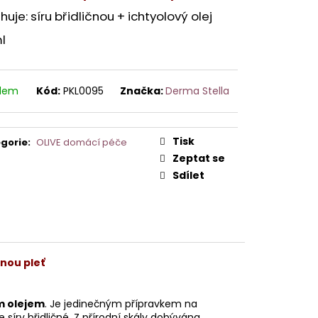
AVCE PRO DERMAPERO
 DERMAQUATRO NANO
uje: síru břidličnou + ichtyolový olej
GLOW
l
adem
Kód:
PKL0095
Značka:
Derma Stella
Tisk
gorie
:
OLIVE domácí péče
Zeptat se
Sdílet
nou pleť
ým olejem
. Je jedinečným přípravkem na
e síry břidličné. Z přírodní skály dobývána