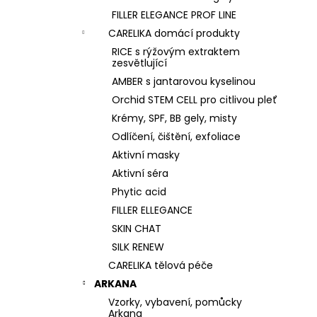
FILLER ELEGANCE PROF LINE
CARELIKA domácí produkty
RICE s rýžovým extraktem
zesvětlující
AMBER s jantarovou kyselinou
Orchid STEM CELL pro citlivou pleť
Krémy, SPF, BB gely, misty
Odlíčení, čištění, exfoliace
Aktivní masky
Aktivní séra
Phytic acid
FILLER ELLEGANCE
SKIN CHAT
SILK RENEW
CARELIKA tělová péče
ARKANA
Vzorky, vybavení, pomůcky
Arkana