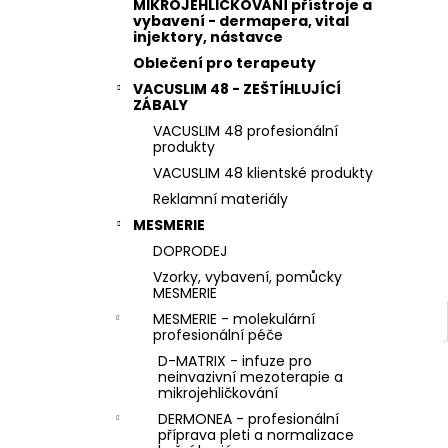
e
STERILNÍ NÁSTAVCE PRO DERMAPERO
MIKROJEHLIČKOVÁNÍ přístroje a
DERMALIGHTPEN A DERMAQUATRO 36
vybavení - dermapera, vital
l
injektory, nástavce
JEHLIČEK
Oblečení pro terapeuty
VACUSLIM 48 - ZEŠTÍHLUJÍCÍ
ZÁBALY
VACUSLIM 48 profesionální
produkty
VACUSLIM 48 klientské produkty
Reklamní materiály
MESMERIE
DOPRODEJ
Vzorky, vybavení, pomůcky
MESMERIE
MESMERIE - molekulární
profesionální péče
D-MATRIX - infuze pro
neinvazivní mezoterapie a
mikrojehličkování
DERMONEA - profesionální
příprava pleti a normalizace