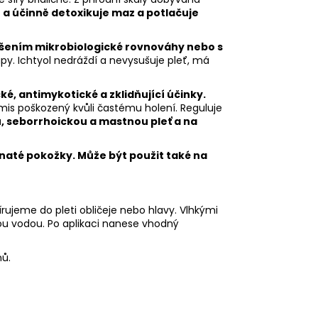
í a účinně detoxikuje maz a potlačuje
ušením mikrobiologické rovnováhy nebo s
upy. Ichtyol nedráždí a nevysušuje pleť, má
ké, antimykotické a zklidňující účinky.
rmis poškozený kvůli častému holení. Reguluje
u, seborrhoickou a mastnou pleť a na
inaté pokožky. Může být použit také na
ujeme do pleti obličeje nebo hlavy. Vlhkými
ou vodou. Po aplikaci nanese vhodný
nů.