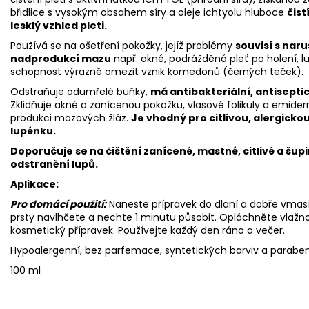
břidlice s vysokým obsahem síry a oleje ichtyolu hluboce
čist
lesklý vzhled pleti.
Používá se na ošetření pokožky, jejíž problémy
souvisí s nar
nadprodukcí mazu
např. akné, podrážděná pleť po holení, l
schopnost výrazně omezit vznik komedonů (černých teček).
Odstraňuje odumřelé buňky,
má antibakteriální, antiseptic
Zklidňuje akné a zanícenou pokožku, vlasové folikuly a emide
produkci mazových žláz.
Je vhodný pro citlivou, alergicko
lupénku.
Doporučuje se na čištění zanícené, mastné, citlivé a šup
odstranění lupů.
Aplikace:
Pro domácí použití:
Naneste přípravek do dlaní a dobře vmasír
prsty navlhčete a nechte 1 minutu působit. Opláchněte vlažn
kosmetický přípravek. Používejte každý den ráno a večer.
Hypoalergenní, bez parfemace, syntetických barviv a parabe
100 ml