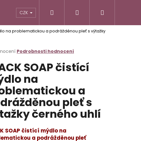
Hledat
Přihlášení
Nákupní
CZK
dlo na problematickou a podrážděnou pleť s výtažky
košík
rné
dnocení
Podrobnosti hodnocení
cení
ACK SOAP čistící
ktu
dlo na
oblematickou a
ček.
drážděnou pleť s
tažky černého uhlí
Následující
K SOAP čistící mýdlo na
lematickou a podrážděnou pleť