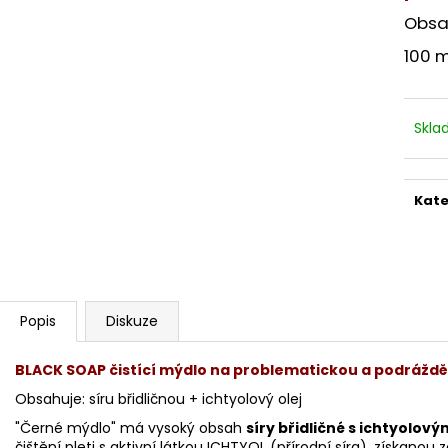
STERILNÍ NÁSTAVCE PRO DERMAPERO
STERILNÍ NÁST
DERMALIGHTPEN A DERMAQUATRO 12
DERMALIGHT A
Obsah
JEHLIČEK
NÁSTAVCE/BB
100 m
Skl
Kate
Popis
Diskuze
BLACK SOAP čistící mýdlo na problematickou a podráždě
Obsahuje: síru břidličnou + ichtyolový olej
"Černé mýdlo" má vysoký obsah
síry břidličné s ichtyolov
čištění pleti s aktivní látkou ICHTYOL (přírodní síra), získanou z