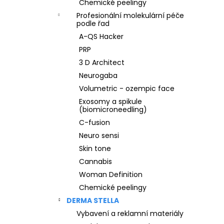
Chemické peelingy
Profesionální molekulární péče
podle řad
A-QS Hacker
PRP
3 D Architect
Neurogaba
Volumetric - ozempic face
Exosomy a spikule
(biomicroneedling)
C-fusion
Neuro sensi
Skin tone
Cannabis
Woman Definition
Chemické peelingy
DERMA STELLA
Vybavení a reklamní materiály