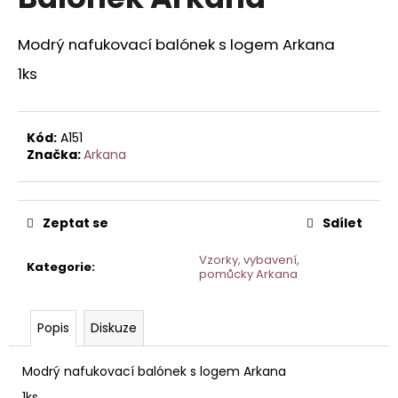
je
a
0,0
z
j
Modrý nafukovací balónek s logem Arkana
5
í
hvězdiček.
1ks
t
?
Kód:
A151
Značka:
Arkana
HLEDAT
Zeptat se
Sdílet
Vzorky, vybavení,
Kategorie
:
pomůcky Arkana
D
o
p
Popis
Diskuze
o
r
Modrý nafukovací balónek s logem Arkana
u
1ks