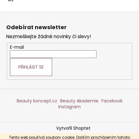
č
u
j
Z
e
á
Odebírat newsletter
m
p
e
Nezmeškejte žádné novinky či slevy!
a
t
E-mail
TONIKUM
í
S
HYDRATAČNÍM
PŘIHLÁSIT SE
KOMPLEXEM
200
ML
Beauty koncept.cz
Beauty Akademie
Facebook
Instagram
Vytvořil Shoptet
Copyright 2026
DERMABEAUTY
. Všechna práva
Tento web používá soubory cookie. Dalším procházením tohoto