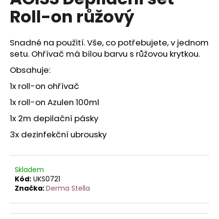
je
a
Roll-on růžový
0,0
z
j
5
í
hvězdiček.
Snadné na použití. Vše, co potřebujete, v jednom
t
setu. Ohřívač má bílou barvu s růžovou krytkou.
?
Obsahuje:
1x roll-on ohřívač
1x roll-on Azulen 100ml
HLEDAT
1x 2m depilační pásky
3x dezinfekční ubrousky
D
o
Skladem
p
Kód:
UKS0721
o
Značka:
Derma Stella
r
u