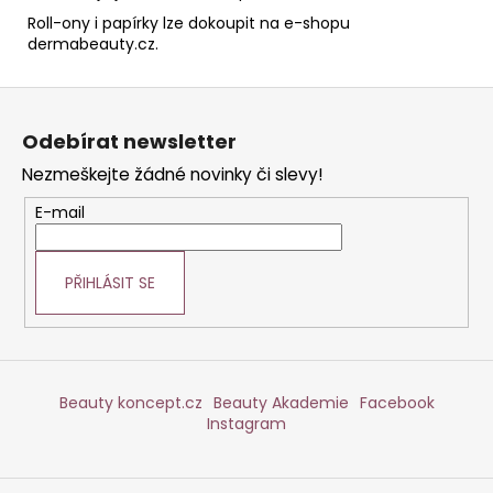
Roll-ony i papírky lze dokoupit na e-shopu
dermabeauty.cz.
Z
á
Odebírat newsletter
p
Nezmeškejte žádné novinky či slevy!
a
t
E-mail
í
PŘIHLÁSIT SE
Beauty koncept.cz
Beauty Akademie
Facebook
Instagram