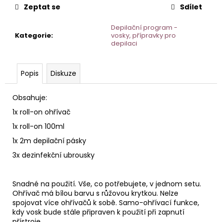
č
Zeptat se
Sdílet
u
j
Depilační program -
e
Kategorie
:
vosky, přípravky pro
m
depilaci
e
Popis
Diskuze
STERILNÍ
NÁSTAVCE
Obsahuje:
PRO
DERMAPERO
1x roll-on ohřívač
DERMALIGHTPEN
1x roll-on 100ml
A
DERMAQUATRO
1x 2m depilační pásky
36
JEHLIČEK
3x dezinfekční ubrousky
Snadné na použití. Vše, co potřebujete, v jednom setu.
Ohřívač má bílou barvu s růžovou krytkou. Nelze
spojovat více ohřívačů k sobě. Samo-ohřívací funkce,
kdy vosk bude stále připraven k použití při zapnutí
přístroje.