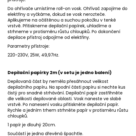
Do ohřívače umístíme roll-on vosk. Ohřívač zapojíme do
elektřiny a vyčkáme, dokud se vosk nerozteče.
Aplikujeme na očištěnou a suchou pokožku v tenké
vrstvě. Přitiskneme depilační papírek, uhladíme a
strhneme v protisměru růstu chloupků. Po dokončení
depilace přístroj odpojíme od elektřiny.
Parametry přístroje:
220-230V, 25W, 49,97Hz.
Depilační papírky 2m (v setu je jedno balení)
Depilovaná část by neměla přesáhnout velikost
depilačního papíru. Na spodní části papíru si nechte kus
čistý pro snadné strhávání. Depilační papír zastřihněte
dle velikosti depilované oblasti. Vosk naneste ve slabé
vrstvě. Po nanesení vosku přitiskněte depilační papír.
Rychle a jedním trhem strhněte papír v protisměru růstu
chloupků.
1 papír je dlouhý 20cm.
Součástí je jedna dřevěná špachtle.