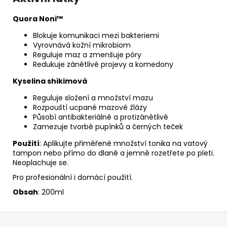
Quora Noni™
Blokuje komunikaci mezi bakteriemi
Vyrovnává kožní mikrobiom
Reguluje maz a zmenšuje póry
Redukuje zánětlivé projevy a komedony
Kyselina shikimová
Reguluje složení a množství mazu
Rozpouští ucpané mazové žlázy
Působí antibakteriálně a protizánětlivě
Zamezuje tvorbě pupínků a černých teček
Použití
:
Aplikujte přiměřené množství tonika na vatový
tampon nebo přímo do dlaně a jemně rozetřete po pleti.
Neoplachuje se.
Pro profesionální i domácí použití.
Obsah
: 200ml
Z