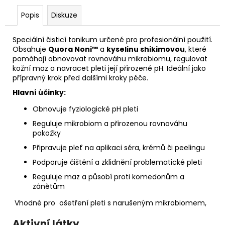
č
u
Popis
Diskuze
j
e
Speciální čisticí tonikum určené pro profesionální použití.
m
Obsahuje
Quora Noni™
a
kyselinu shikimovou
, které
e
pomáhají obnovovat rovnováhu mikrobiomu, regulovat
kožní maz a navracet pleti její přirozené pH. Ideální jako
přípravný krok před dalšími kroky péče.
STERILNÍ
Hlavní účinky:
NÁSTAVCE
PRO
Obnovuje fyziologické pH pleti
DERMAPERO
DERMALIGHT
Reguluje mikrobiom a přirozenou rovnováhu
A
pokožky
DERMAQUATRO
NANO
Připravuje pleť na aplikaci séra, krémů či peelingu
NÁSTAVCE/BBGLOW
Podporuje čištění a zklidnění problematické pleti
Reguluje maz a působí proti komedonům a
zánětům
Vhodné pro ošetření pleti s narušeným mikrobiomem,
Aktivní látky