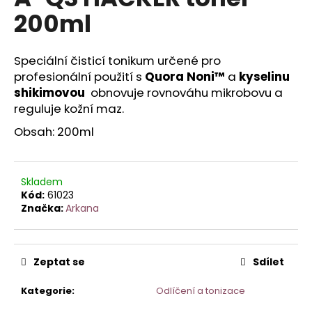
je
a
200ml
0,0
z
j
5
í
hvězdiček.
Speciální čisticí tonikum určené pro
t
profesionální použití s
Quora Noni™
a
kyselinu
?
shikimovou
obnovuje rovnováhu mikrobovu a
reguluje kožní maz.
Obsah: 200ml
HLEDAT
Skladem
Kód:
61023
Značka:
Arkana
D
o
p
Zeptat se
Sdílet
o
r
Kategorie
:
Odlíčení a tonizace
u